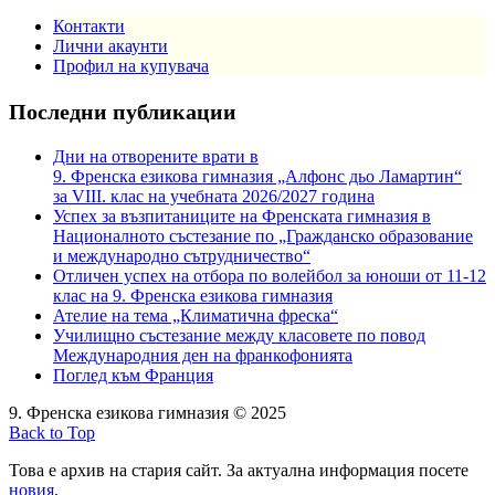
Контакти
Лични акаунти
Профил на купувача
Последни публикации
Дни на отворените врати в
9. Френска езикова гимназия „Алфонс дьо Ламартин“
за VIII. клас на учебната 2026/2027 година
Успех за възпитаниците на Френската гимназия в
Националното състезание по „Гражданско образование
и международно сътрудничество“
Отличен успех на отбора по волейбол за юноши от 11-12
клас на 9. Френска езикова гимназия
Ателие на тема „Климатична фреска“
Училищно състезание между класовете по повод
Международния ден на франкофонията
Поглед към Франция
9. Френска езикова гимназия © 2025
Back to Top
Това е архив на стария сайт. За актуална информация посете
новия
.