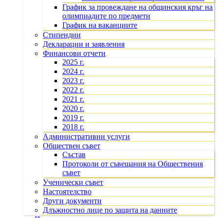
График за провеждане на общинския кръг на
олимпиадите по предмети
График на ваканциите
Стипендии
Декларации и заявления
Финансови отчети
2025 г.
2024 г.
2023 г.
2022 г.
2021 г.
2020 г.
2019 г.
2018 г.
Административни услуги
Обществен съвет
Състав
Протоколи от съвещания на Обществения
съвет
Ученически съвет
Настоятелство
Други документи
Длъжностно лице по защита на данните