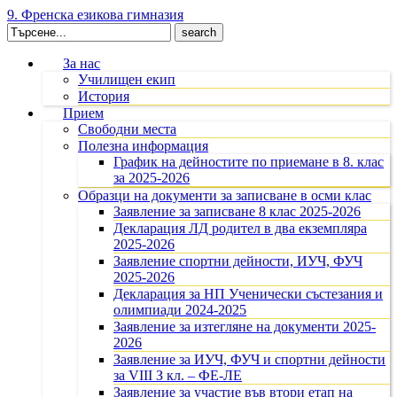
9. Френска езикова гимназия
Search
for:
За нас
Училищен екип
История
Прием
Свободни места
Полезна информация
График на дейностите по приемане в 8. клас
за 2025-2026
Образци на документи за записване в осми клас
Заявление за записване 8 клас 2025-2026
Декларация ЛД родител в два екземпляра
2025-2026
Заявление спортни дейности, ИУЧ, ФУЧ
2025-2026
Декларация за НП Ученически състезания и
олимпиади 2024-2025
Заявление за изтегляне на документи 2025-
2026
Заявление за ИУЧ, ФУЧ и спортни дейности
за VIII З кл. – ФЕ-ЛЕ
Заявление за участие във втори етап на