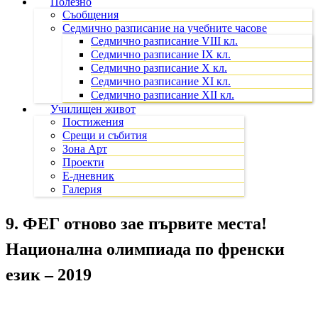
Полезно
Съобщения
Седмично разписание на учебните часове
Седмично разписание VIII кл.
Седмично разписание IX кл.
Седмично разписание X кл.
Седмично разписание XI кл.
Седмично разписание XII кл.
Училищен живот
Постижения
Срещи и събития
Зона Арт
Проекти
Е-дневник
Галерия
9. ФЕГ отново зае първите места!
Национална олимпиада по френски
език – 2019