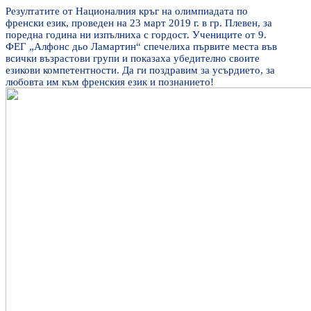
Резултатите от Националния кръг на олимпиадата по
френски език, проведен на 23 март 2019 г. в гр. Плевен, за
поредна година ни изпълниха с гордост. Учениците от 9.
ФЕГ „Алфонс дьо Ламартин“ спечелиха първите места във
всички възрастови групи и показаха убедително своите
езикови компетентности. Да ги поздравим за усърдието, за
любовта им към френския език и познанието!