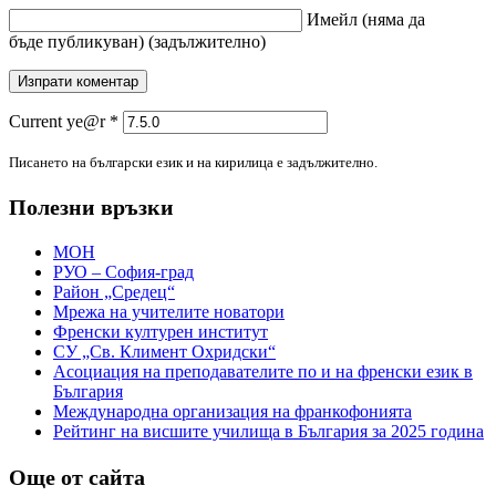
Имейл
(няма да
бъде публикуван)
(задължително)
Current ye@r
*
Писането на български език и на кирилица е задължително.
Полезни връзки
МОН
РУО – София-град
Район „Средец“
Мрежа на учителите новатори
Френски културен институт
СУ „Св. Климент Охридски“
Асоциация на преподавателите по и на френски език в
България
Международна организация на франкофонията
Рейтинг на висшите училища в България за 2025 година
Още от сайта