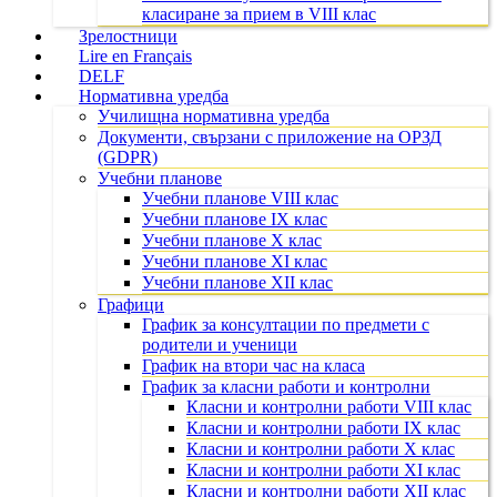
класиране за прием в VIII клас
Зрелостници
Lire en Français
DELF
Нормативна уредба
Училищна нормативна уредба
Документи, свързани с приложение на ОРЗД
(GDPR)
Учебни планове
Учебни планове VIII клас
Учебни планове IX клас
Учебни планове X клас
Учебни планове XI клас
Учебни планове XII клас
Графици
График за консултации по предмети с
родители и ученици
График на втори час на класа
График за класни работи и контролни
Класни и контролни работи VIII клас
Класни и контролни работи IX клас
Класни и контролни работи X клас
Класни и контролни работи XI клас
Класни и контролни работи XII клас