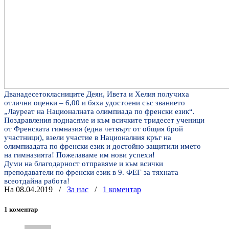
Дванадесетокласниците Деян, Ивета и Хелия получиха
отлични оценки – 6,00 и бяха удостоени със званието
„Лауреат на Националната олимпиада по френски език“.
Поздравления поднасяме и към всичките тридесет ученици
от Френската гимназия (една четвърт от общия брой
участници), взели участие в Националния кръг на
олимпиадата по френски език и достойно защитили името
на гимназията! Пожелаваме им нови успехи!
Думи на благодарност отправяме и към всички
преподаватели по френски език в 9. ФЕГ за тяхната
всеотдайна работа!
На 08.04.2019
/
За нас
/
1 коментар
1 коментар