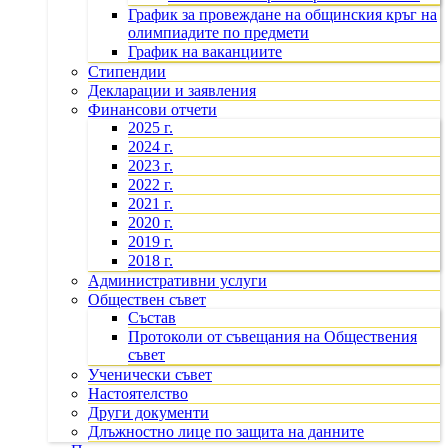
График за провеждане на общинския кръг на
олимпиадите по предмети
График на ваканциите
Стипендии
Декларации и заявления
Финансови отчети
2025 г.
2024 г.
2023 г.
2022 г.
2021 г.
2020 г.
2019 г.
2018 г.
Административни услуги
Обществен съвет
Състав
Протоколи от съвещания на Обществения
съвет
Ученически съвет
Настоятелство
Други документи
Длъжностно лице по защита на данните