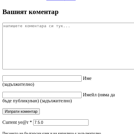
Вашият коментар
Име
(задължително)
Имейл
(няма да
бъде публикуван)
(задължително)
Current ye@r
*
Писането на български език и на кирилица е задължително.