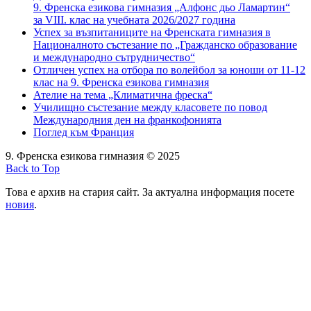
9. Френска езикова гимназия „Алфонс дьо Ламартин“
за VIII. клас на учебната 2026/2027 година
Успех за възпитаниците на Френската гимназия в
Националното състезание по „Гражданско образование
и международно сътрудничество“
Отличен успех на отбора по волейбол за юноши от 11-12
клас на 9. Френска езикова гимназия
Ателие на тема „Климатична фреска“
Училищно състезание между класовете по повод
Международния ден на франкофонията
Поглед към Франция
9. Френска езикова гимназия © 2025
Back to Top
Това е архив на стария сайт. За актуална информация посете
новия
.