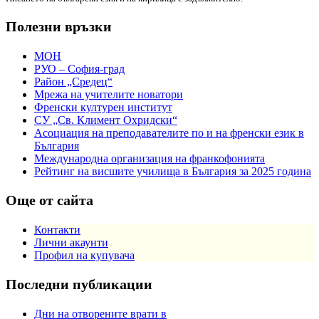
Полезни връзки
МОН
РУО – София-град
Район „Средец“
Мрежа на учителите новатори
Френски културен институт
СУ „Св. Климент Охридски“
Асоциация на преподавателите по и на френски език в
България
Международна организация на франкофонията
Рейтинг на висшите училища в България за 2025 година
Още от сайта
Контакти
Лични акаунти
Профил на купувача
Последни публикации
Дни на отворените врати в