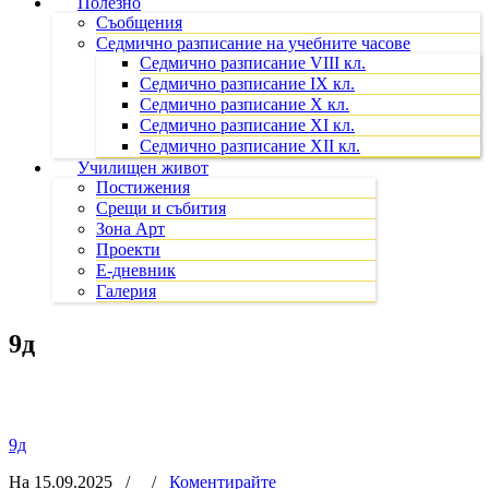
Полезно
Съобщения
Седмично разписание на учебните часове
Седмично разписание VIII кл.
Седмично разписание IX кл.
Седмично разписание X кл.
Седмично разписание XI кл.
Седмично разписание XII кл.
Училищен живот
Постижения
Срещи и събития
Зона Арт
Проекти
Е-дневник
Галерия
9д
9д
На 15.09.2025
/
/
Коментирайте