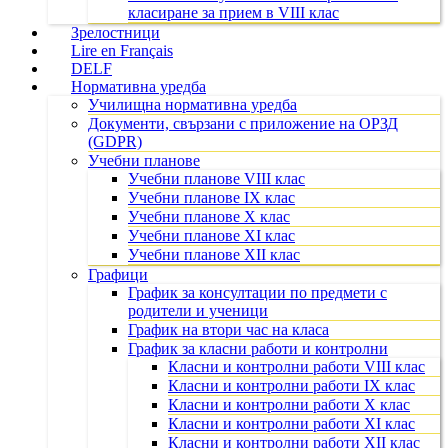
класиране за прием в VIII клас
Зрелостници
Lire en Français
DELF
Нормативна уредба
Училищна нормативна уредба
Документи, свързани с приложение на ОРЗД
(GDPR)
Учебни планове
Учебни планове VIII клас
Учебни планове IX клас
Учебни планове X клас
Учебни планове XI клас
Учебни планове XII клас
Графици
График за консултации по предмети с
родители и ученици
График на втори час на класа
График за класни работи и контролни
Класни и контролни работи VIII клас
Класни и контролни работи IX клас
Класни и контролни работи X клас
Класни и контролни работи XI клас
Класни и контролни работи XII клас