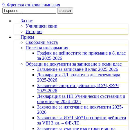
9. Френска езикова гимназия
Search
for:
За нас
Училищен екип
История
Прием
Свободни места
Полезна информация
График на дейностите по приемане в 8. клас
за 2025-2026
Образци на документи за записване в осми клас
Заявление за записване 8 клас 2025-2026
Декларация ЛД родител в два екземпляра
2025-2026
Заявление спортни дейности, ИУЧ, ФУЧ
2025-2026
Декларация за НП Ученически състезания и
олимпиади 2024-2025
Заявление за изтегляне на документи 2025-
2026
Заявление за ИУЧ, ФУЧ и спортни дейности
за VIII З кл. – ФЕ-ЛЕ
Заявление за участие във втори етап на