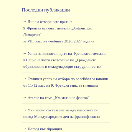
Последни публикации
Дни на отворените врати в
9. Френска езикова гимназия „Алфонс дьо
Ламартин“
за VIII. клас на учебната 2026/2027 година
Успех за възпитаниците на Френската гимназия
в Националното състезание по „Гражданско
образование и международно сътрудничество“
Отличен успех на отбора по волейбол за юноши
от 11-12 клас на 9. Френска езикова гимназия
Ателие на тема „Климатична фреска“
Училищно състезание между класовете по
повод Международния ден на франкофонията
Поглед към Франция