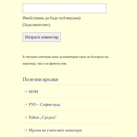
Имейл
(няма да бъде публикуван)
(задължително)
В текущата категория може да коментирате както на български (на
кирилица), така и на френски език.
Полезни връзки
МОН
РУО – София-град
Район „Средец“
Мрежа на учителите новатори