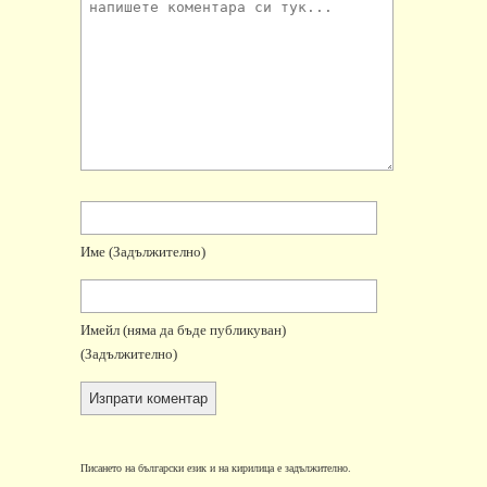
Име
(задължително)
Имейл
(няма да бъде публикуван)
(задължително)
Писането на български език и на кирилица е задължително.