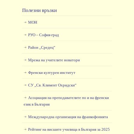
Полезни връзки
МОН
РУО – София-град
Район „Средец“
Мрежа на учителите новатори
Френски културен институт
СУ „Св. Климент Охридски“
Асоциация на преподавателите по и на френски
език в България
Международна организация на франкофонията
Рейтинг на висшите училища в България за 2025