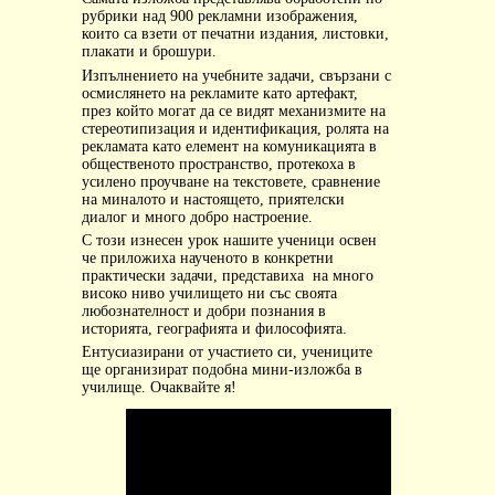
рубрики над 900 рекламни изображения,
които са взети от печатни издания, листовки,
плакати и брошури.
Изпълнението на учебните задачи, свързани с
осмислянето на рекламите като артефакт,
през който могат да се видят механизмите на
стереотипизация и идентификация, ролята на
рекламата като елемент на комуникацията в
общественото пространство, протекоха в
усилено проучване на текстовете, сравнение
на миналото и настоящето, приятелски
диалог и много добро настроение.
С този изнесен урок нашите ученици освен
че приложиха наученото в конкретни
практически задачи, представиха
на много
високо ниво училището ни със своята
любознателност и добри познания в
историята, географията и философията.
Ентусиазирани от участието си, учениците
ще организират подобна мини-изложба в
училище. Очаквайте я!