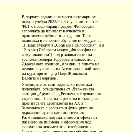
В първата седмица на месец октомври от
новата учебна 2022/2023 г. учениците от 9.
ФЕГ с профилиращ предмет Философия
започнаха да прилагат наученото в
практическа дейности и задания. Те се
включиха в изнесено обучение по модули за
11. клас (Модул 4 „Социална философия“) и в
12. клас (Избираем модул „Философия на
комуникацията“) под ръководството на
госпожа Теодора Тодорова и съвместно с
Държавната агенция „Архиви“ в лицето на
всички служители на Агенцията и най-вече
на кураторите – д-р Надя Живкова и
Валентин Георгиев .
Учениците от тези паралелки посетиха
изложбата, осъществена от
Държавната
агенция „Архиви“ – „Рекламата е душата на
търговията. Печатната реклама в България
през първите десетилетия на XX в.“.
Запознаха се с работата и функцията на
държавния архив като институция.
Размишляваха над значението и ефекта от
пазенето на писмена
информация под
формата на документи и
изображения.
Самата изложба представлява обработени по