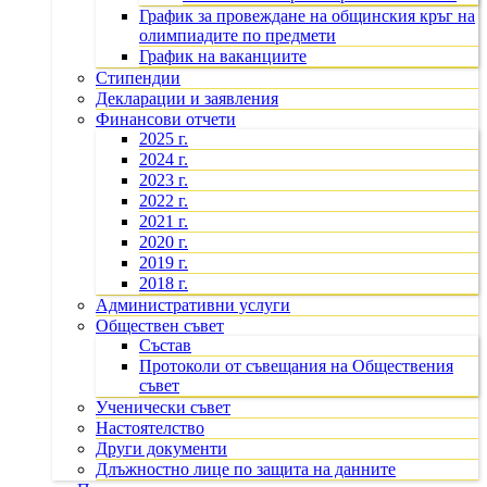
График за провеждане на общинския кръг на
олимпиадите по предмети
График на ваканциите
Стипендии
Декларации и заявления
Финансови отчети
2025 г.
2024 г.
2023 г.
2022 г.
2021 г.
2020 г.
2019 г.
2018 г.
Административни услуги
Обществен съвет
Състав
Протоколи от съвещания на Обществения
съвет
Ученически съвет
Настоятелство
Други документи
Длъжностно лице по защита на данните