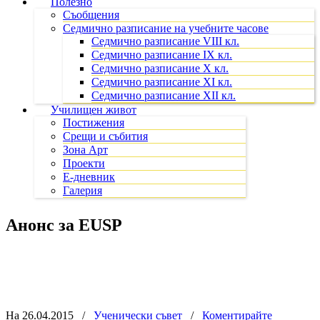
Полезно
Съобщения
Седмично разписание на учебните часове
Седмично разписание VIII кл.
Седмично разписание IX кл.
Седмично разписание X кл.
Седмично разписание XI кл.
Седмично разписание XII кл.
Училищен живот
Постижения
Срещи и събития
Зона Арт
Проекти
Е-дневник
Галерия
Анонс за EUSP
На 26.04.2015
/
Ученически съвет
/
Коментирайте