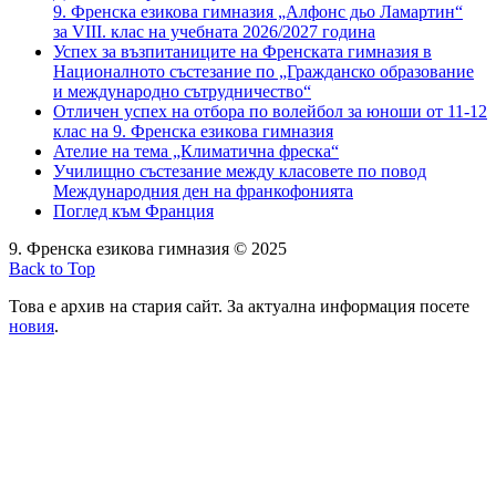
9. Френска езикова гимназия „Алфонс дьо Ламартин“
за VIII. клас на учебната 2026/2027 година
Успех за възпитаниците на Френската гимназия в
Националното състезание по „Гражданско образование
и международно сътрудничество“
Отличен успех на отбора по волейбол за юноши от 11-12
клас на 9. Френска езикова гимназия
Ателие на тема „Климатична фреска“
Училищно състезание между класовете по повод
Международния ден на франкофонията
Поглед към Франция
9. Френска езикова гимназия © 2025
Back to Top
Това е архив на стария сайт. За актуална информация посете
новия
.