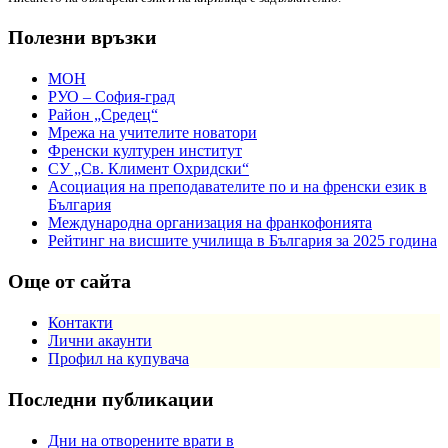
Полезни връзки
МОН
РУО – София-град
Район „Средец“
Мрежа на учителите новатори
Френски културен институт
СУ „Св. Климент Охридски“
Асоциация на преподавателите по и на френски език в
България
Международна организация на франкофонията
Рейтинг на висшите училища в България за 2025 година
Още от сайта
Контакти
Лични акаунти
Профил на купувача
Последни публикации
Дни на отворените врати в