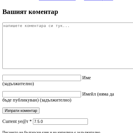
Вашият коментар
Име
(задължително)
Имейл
(няма да
бъде публикуван)
(задължително)
Current ye@r
*
Писането на български език и на кирилица е задължително.