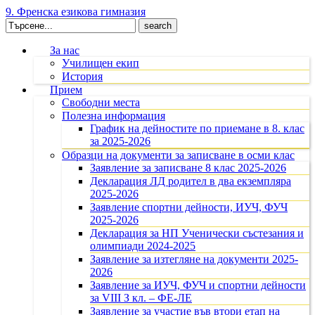
9. Френска езикова гимназия
Search
for:
За нас
Училищен екип
История
Прием
Свободни места
Полезна информация
График на дейностите по приемане в 8. клас
за 2025-2026
Образци на документи за записване в осми клас
Заявление за записване 8 клас 2025-2026
Декларация ЛД родител в два екземпляра
2025-2026
Заявление спортни дейности, ИУЧ, ФУЧ
2025-2026
Декларация за НП Ученически състезания и
олимпиади 2024-2025
Заявление за изтегляне на документи 2025-
2026
Заявление за ИУЧ, ФУЧ и спортни дейности
за VIII З кл. – ФЕ-ЛЕ
Заявление за участие във втори етап на