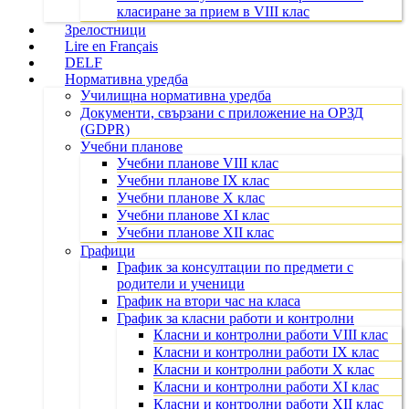
класиране за прием в VIII клас
Зрелостници
Lire en Français
DELF
Нормативна уредба
Училищна нормативна уредба
Документи, свързани с приложение на ОРЗД
(GDPR)
Учебни планове
Учебни планове VIII клас
Учебни планове IX клас
Учебни планове X клас
Учебни планове XI клас
Учебни планове XII клас
Графици
График за консултации по предмети с
родители и ученици
График на втори час на класа
График за класни работи и контролни
Класни и контролни работи VIII клас
Класни и контролни работи IX клас
Класни и контролни работи X клас
Класни и контролни работи XI клас
Класни и контролни работи XII клас