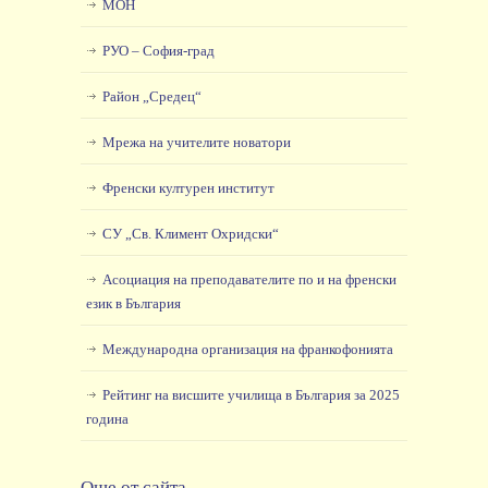
МОН
РУО – София-град
Район „Средец“
Мрежа на учителите новатори
Френски културен институт
СУ „Св. Климент Охридски“
Асоциация на преподавателите по и на френски
език в България
Международна организация на франкофонията
Рейтинг на висшите училища в България за 2025
година
Още от сайта