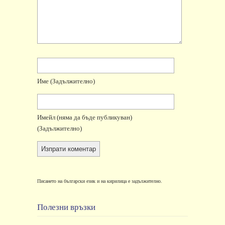
Име
(задължително)
Имейл
(няма да бъде публикуван)
(задължително)
Писането на български език и на кирилица е задължително.
Полезни връзки