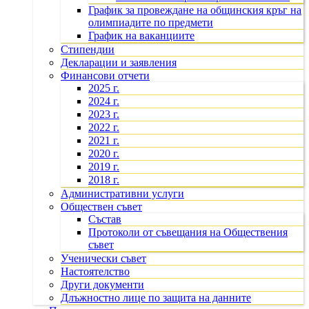
График за провеждане на общинския кръг на
олимпиадите по предмети
График на ваканциите
Стипендии
Декларации и заявления
Финансови отчети
2025 г.
2024 г.
2023 г.
2022 г.
2021 г.
2020 г.
2019 г.
2018 г.
Административни услуги
Обществен съвет
Състав
Протоколи от съвещания на Обществения
съвет
Ученически съвет
Настоятелство
Други документи
Длъжностно лице по защита на данните