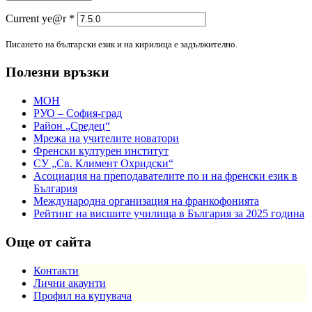
Current ye@r
*
Писането на български език и на кирилица е задължително.
Полезни връзки
МОН
РУО – София-град
Район „Средец“
Мрежа на учителите новатори
Френски културен институт
СУ „Св. Климент Охридски“
Асоциация на преподавателите по и на френски език в
България
Международна организация на франкофонията
Рейтинг на висшите училища в България за 2025 година
Още от сайта
Контакти
Лични акаунти
Профил на купувача