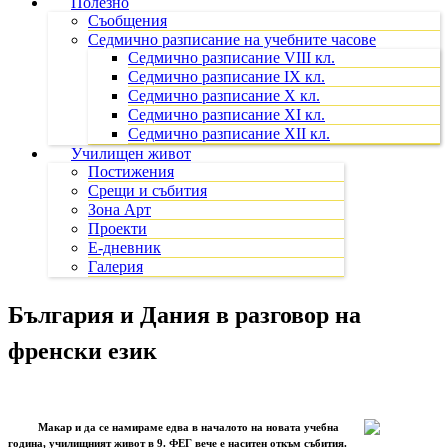
Полезно
Съобщения
Седмично разписание на учебните часове
Седмично разписание VIII кл.
Седмично разписание IX кл.
Седмично разписание X кл.
Седмично разписание XI кл.
Седмично разписание XII кл.
Училищен живот
Постижения
Срещи и събития
Зона Арт
Проекти
Е-дневник
Галерия
България и Дания в разговор на
френски език
Макар и да се намираме едва в началото на новата учебна
година, училищният живот в 9. ФЕГ вече е наситен откъм събития.