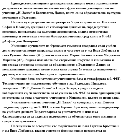
Единадесетокласниците и дванадесетокласниците имаха удоволствието
да приемат в своите часове по английски и френски език ученици от частно
училище „Н. Залес“ в Копенхаген, Дания, които са на образователно-културно
посещение в България.
Нашите чуждестранни гости прекараха 5 дни в страната ни. Посетиха
София и Пловдив, срещнаха се с български дипломати, евродепутати и
политици, присъстваха на културни мероприятия, видяха исторически
паметници и гостуваха в елитни български училища, сред които и 9. ФЕГ
„Алфонс дьо Ламартин“.
Учениците и учителите на Френската гимназия споделиха своя учебен
ден с гостите си, които направиха визита в часовете на г-жа Вяра Любенова и
г-жа Румяна Иванова (ФЕ), както и на г-жа Мария Костова и г-жа Магдалена
Миркова (АЕ). Видяха изложбата със съвременно изкуство в гимназията и
проведоха двуезична дискусия за образованието в България и Дания, за
положителните практики, които всяка една страна би могла да възприеме от
другата, и за мястото на България в Европейския съюз.
Учениците бяха впечатлени от училищната база и атмосферата в 9. ФЕГ.
Техният учител по чуждоезиково обучение г-жа Радослава Николова,
завършила ГПЧЕ „Ромен Ролан“ в Стара Загора, с радост сподели
наблюденията си, че качеството на обучението в 9. ФЕГ по нито един критерий
не отстъпва на това в частното училището в Копенхаген, където тя преподава.
Учителите от частно училище „Н. Залес“ се срещнаха с г-жа Емилия
Богданова, директор на 9. ФЕГ, и г-жа Гергана Кръстева, заместник-директор
по учебната дейност. Те разговаряха за учителството и изказаха
благодарността си за дадената възможност да обменят своя опит и знания в
сферата на просветата.
Посещението се осъществи със съдействието на г-жа Гергана Кръстева и
г-жа Вяра Любенова, главен учител по френски език и председател на