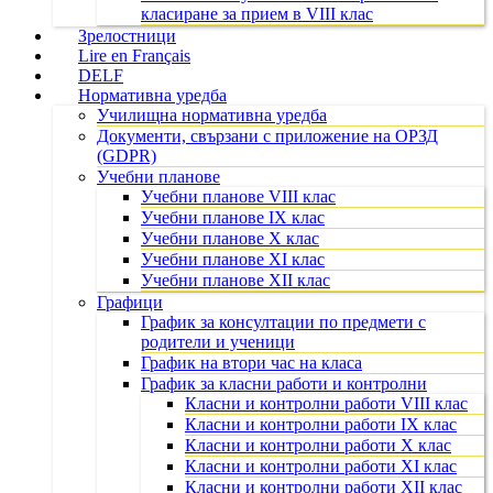
класиране за прием в VIII клас
Зрелостници
Lire en Français
DELF
Нормативна уредба
Училищна нормативна уредба
Документи, свързани с приложение на ОРЗД
(GDPR)
Учебни планове
Учебни планове VIII клас
Учебни планове IX клас
Учебни планове X клас
Учебни планове XI клас
Учебни планове XII клас
Графици
График за консултации по предмети с
родители и ученици
График на втори час на класа
График за класни работи и контролни
Класни и контролни работи VIII клас
Класни и контролни работи IX клас
Класни и контролни работи X клас
Класни и контролни работи XI клас
Класни и контролни работи XII клас