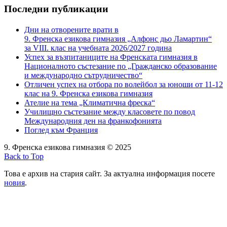
Последни публикации
Дни на отворените врати в
9. Френска езикова гимназия „Алфонс дьо Ламартин“
за VIII. клас на учебната 2026/2027 година
Успех за възпитаниците на Френската гимназия в
Националното състезание по „Гражданско образование
и международно сътрудничество“
Отличен успех на отбора по волейбол за юноши от 11-12
клас на 9. Френска езикова гимназия
Ателие на тема „Климатична фреска“
Училищно състезание между класовете по повод
Международния ден на франкофонията
Поглед към Франция
9. Френска езикова гимназия © 2025
Back to Top
Това е архив на стария сайт. За актуална информация посете
новия
.