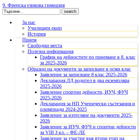
9. Френска езикова гимназия
Search
for:
За нас
Училищен екип
История
Прием
Свободни места
Полезна информация
График на дейностите по приемане в 8. клас
за 2025-2026
Образци на документи за записване в осми клас
Заявление за записване 8 клас 2025-2026
Декларация ЛД родител в два екземпляра
2025-2026
Заявление спортни дейности, ИУЧ, ФУЧ
2025-2026
Декларация за НП Ученически състезания и
олимпиади 2024-2025
Заявление за изтегляне на документи 2025-
2026
Заявление за ИУЧ, ФУЧ и спортни дейности
за VIII З кл. – ФЕ-ЛЕ
Заявление за участие във втори етап на