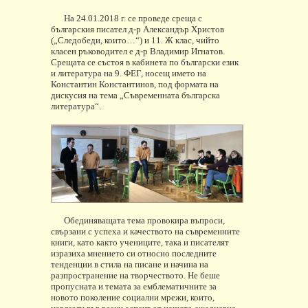
На 24.01.2018 г. се проведе среща с
българския писател д-р Александър Христов
(„Следобеди, които…“) и 11. Ж клас, чийто
класен ръководител е д-р Владимир Игнатов.
Срещата се състоя в кабинета по български език
и литература на 9. ФЕГ, носещ името на
Константин Константинов, под формата на
дискусия на тема „Съвременната българска
литература“.
Обединяващата тема провокира въпроси,
свързани с успеха и качеството на съвременните
книги, като както учениците, така и писателят
изразиха мнението си относно последните
тенденции в стила на писане и начина на
разпространение на творчеството. Не беше
пропусната и темата за емблематичните за
новото поколение социални мрежи, които,