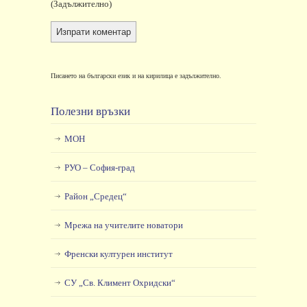
(задължително)
Писането на български език и на кирилица е задължително.
Полезни връзки
МОН
РУО – София-град
Район „Средец“
Мрежа на учителите новатори
Френски културен институт
СУ „Св. Климент Охридски“