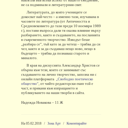
навлезли във всеки аспект от нашето ежедневие,
не са подминали и литературния свят.
Литературата, до която учениците се
докосват най-често – а именно тази, изучавана в
часовете по литература (от Античността и
Средновековието до тази преди 10 ноември 1989
г.), постави въпроса дали тя оказва влияние върху
разбирането, както и създаването, на посланията
в съвременното творчество. Изводът беше
„разбира се“, тъй като за да четеш – трябва да си
чел, както и за да създаваш нещо ново, нещо в
бъдещето – трябва да познаваш старото и
миналото.
В края на дискусията Александър Христов се
обърна към тези, които се занимават със
създаването на лично творчество, запозна ни с
онлайн платформата
„Свободно поетическо
общество“
, от чийто редакторски екип той е
част, и прикани към изпращането и
публикуването на наши творби в сайта.
Надежда Новакова – 11 Ж
На 05.02.2018
/
Зона Арт
/
Коментирайте