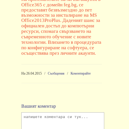
Office365
с домейн
feg.bg
, се
предоставят безвъзмездно до пет
възможности за инсталиране на
MS
Office2013ProPlus
. Даденият шанс за
официален достъп до компютърни
ресурси, спомага свързването на
съвременното обучение с новите
технологии. Влизането в процедурата
по конфигуриране на софтуера, се
осъществява през личните акаунти.
На 26.04.2015
/
Съобщения
/
Коментирайте
Вашият коментар