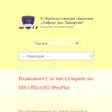
Навигация
Възможност за инсталиране на
MS Office2013ProPlus
На притежателите на лични акаунти в