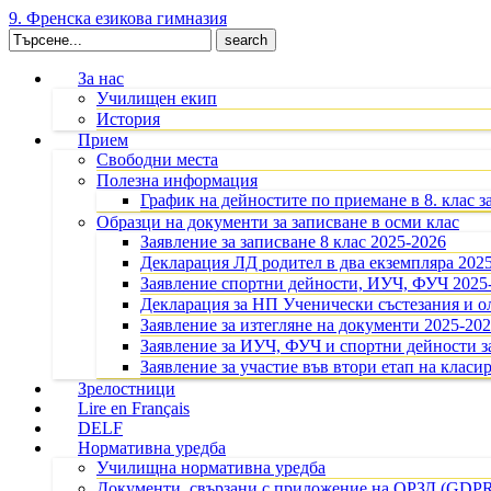
9. Френска езикова гимназия
Search
for:
За нас
Училищен екип
История
Прием
Свободни места
Полезна информация
График на дейностите по приемане в 8. клас з
Образци на документи за записване в осми клас
Заявление за записване 8 клас 2025-2026
Декларация ЛД родител в два екземпляра 202
Заявление спортни дейности, ИУЧ, ФУЧ 2025
Декларация за НП Ученически състезания и 
Заявление за изтегляне на документи 2025-20
Заявление за ИУЧ, ФУЧ и спортни дейности за
Заявление за участие във втори етап на класир
Зрелостници
Lire en Français
DELF
Нормативна уредба
Училищна нормативна уредба
Документи, свързани с приложение на ОРЗД (GDP