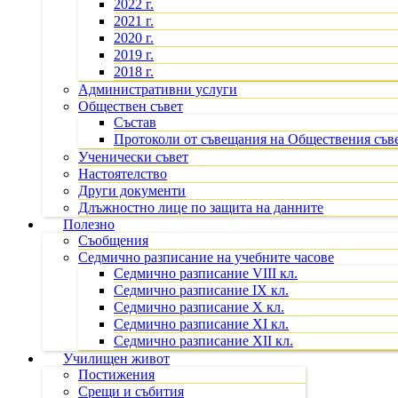
2022 г.
2021 г.
2020 г.
2019 г.
2018 г.
Административни услуги
Обществен съвет
Състав
Протоколи от съвещания на Обществения съв
Ученически съвет
Настоятелство
Други документи
Длъжностно лице по защита на данните
Полезно
Съобщения
Седмично разписание на учебните часове
Седмично разписание VIII кл.
Седмично разписание IX кл.
Седмично разписание X кл.
Седмично разписание XI кл.
Седмично разписание XII кл.
Училищен живот
Постижения
Срещи и събития