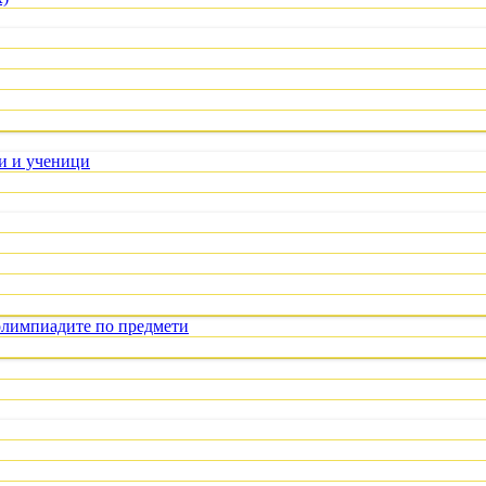
ли и ученици
олимпиадите по предмети