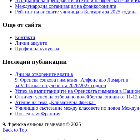
Асоциация на преподавателите по и на френски език в Б
Международна организация на франкофонията
Рейтинг на висшите училища в България за 2025 година
Още от сайта
Контакти
Лични акаунти
Профил на купувача
Последни публикации
Дни на отворените врати в
9. Френска езикова гимназия „Алфонс дьо Ламартин“
за VIII. клас на учебната 2026/2027 година
Успех за възпитаниците на Френската гимназия в Национ
Отличен успех на отбора по волейбол за юноши от 11-12 
Ателие на тема „Климатична фреска“
Училищно състезание между класовете по повод Междун
Поглед към Франция
9. Френска езикова гимназия © 2025
Back to Top