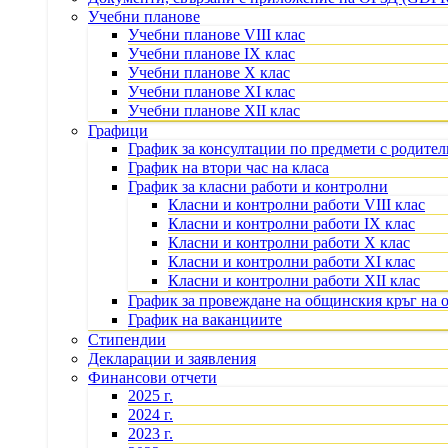
Учебни планове
Учебни планове VIII клас
Учебни планове IX клас
Учебни планове X клас
Учебни планове XI клас
Учебни планове XII клас
Графици
График за консултации по предмети с родите
График на втори час на класа
График за класни работи и контролни
Класни и контролни работи VIII клас
Класни и контролни работи IX клас
Класни и контролни работи X клас
Класни и контролни работи XI клас
Класни и контролни работи XII клас
График за провеждане на общинския кръг на 
График на ваканциите
Стипендии
Декларации и заявления
Финансови отчети
2025 г.
2024 г.
2023 г.