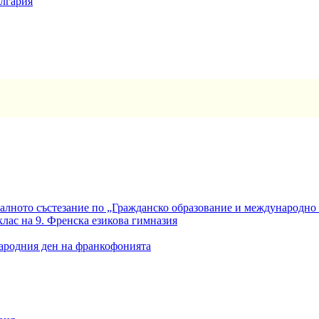
ългария
алното състезание по „Гражданско образование и международно
клас на 9. Френска езикова гимназия
ародния ден на франкофонията