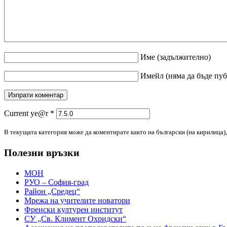
Име
(задължително)
Имейл
(няма да бъде пу
Current ye@r
*
В текущата категория може да коментирате както на български (на кирилица), 
Полезни връзки
МОН
РУО – София-град
Район „Средец“
Мрежа на учителите новатори
Френски културен институт
СУ „Св. Климент Охридски“