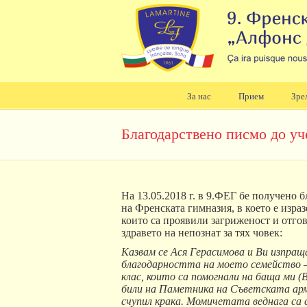
За нас
Прием
Зре
Навигация
Благодарствено писмо до уч
На 13.05.2018 г. в 9.ФЕГ бе получено 
на Френската гимназия, в което е изра
които са проявили загриженост и отго
здравето на непознат за тях човек:
Казвам се Ася Герасимова и Ви изпращ
благодарността на моето семейство – 
клас, които са помогнали на баща ми (В
били на Паметника на Съветската армия
счупил крака. Момичетата веднага са с