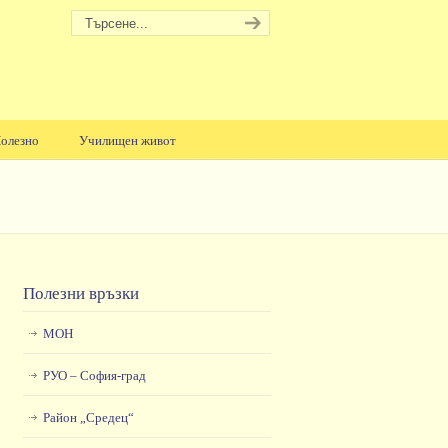
олезно
Училищен живот
Полезни връзки
МОН
РУО – София-град
Район „Средец“