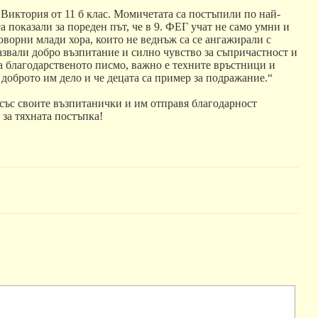
Виктория от 11 б клас. Момичетата са постъпили по най-
а показали за пореден път, че в 9. ФЕГ учат не само умни и
оворни млади хора, които не веднъж са се ангажирали с
звали добро възпитание и силно чувство за съпричастност и
а благодарственото писмо, важно е техните връстници и
 доброто им дело и че децата са пример за подражание.“
 със своите възпитанички и им отправя благодарност
за тяхната постъпка!