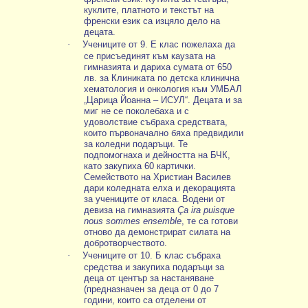
куклите, платното и текстът на
френски език са изцяло дело на
децата.
·
Учениците от 9. Е клас пожелаха да
се присъединят към каузата на
гимназията и дариха сумата от 650
лв. за Клиниката по детска клинична
хематология и онкология към УМБАЛ
„Царица Йоанна – ИСУЛ“. Децата и за
миг не се поколебаха и с
удоволствие събраха средствата,
които първоначално бяха предвидили
за коледни подаръци. Те
подпомогнаха и дейността на БЧК,
като закупиха 60 картички.
Семейството на Христиан Василев
дари коледната елха и декорацията
за учениците от класа. Водени от
девиза на гимназията
Ça ira puisque
nous sommes ensemble
, те са готови
отново да демонстрират силата на
добротворчеството.
·
Учениците от 10. Б клас събраха
средства и закупиха подаръци за
деца от център за настаняване
(предназначен за деца от 0 до 7
години, които са отделени от