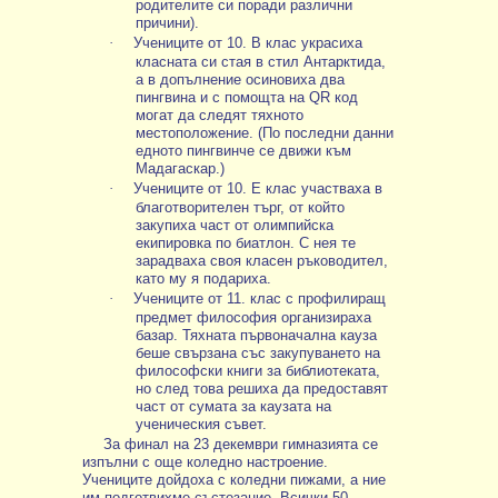
родителите си поради различни
причини).
·
Учениците от 10. В клас украсиха
класната си стая в стил Антарктида,
а в допълнение осиновиха два
пингвина и с помощта на QR код
могат да следят тяхното
местоположение. (По последни данни
едното пингвинче се движи към
Мадагаскар.)
·
Учениците от 10. Е клас участваха в
благотворителен търг, от който
закупиха част от олимпийска
екипировка по биатлон. С нея те
зарадваха своя класен ръководител,
като му я подариха.
·
Учениците от 11. клас с профилиращ
предмет философия организираха
базар. Тяхната първоначална кауза
беше свързана със закупуването на
философски книги за библиотеката,
но след това решиха да предоставят
част от сумата за каузата на
ученическия съвет.
За финал на 23 декември гимназията се
изпълни с още коледно настроение.
Учениците дойдоха с коледни пижами, а ние