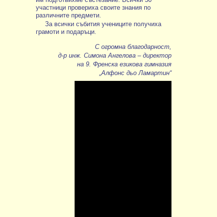
им подготвихме състезание. Всички 50
участници провериха своите знания по
различните предмети.
За всички събития учениците получиха
грамоти и подаръци.
С огромна благодарност,
д-р инж. Симона Ангелова – директор
на 9. Френска езикова гимназия
„Алфонс дьо Ламартин“