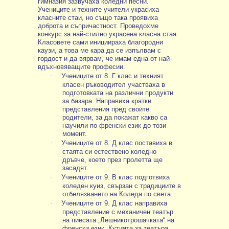
гимназия зазвучаха коледни песни.
Учениците и техните учители украсиха
класните стаи, но също така проявиха
доброта и съпричастност. Проведохме
конкурс за най-стилно украсена класна стая.
Класовете сами инициираха благородни
каузи, а това ме кара да се изпълвам с
гордост и да вярвам, че имам една от най-
вдъхновяващите професии.
·
Учениците от 8. Г клас и техният
класен ръководител участваха в
подготовката на различни продукти
за базара. Направиха кратки
представления пред своите
родители, за да покажат какво са
научили по френски език до този
момент.
·
Учениците от 8. Д клас поставиха в
стаята си естествено коледно
дръвче, което през пролетта ще
засадят.
·
Учениците от 9. В клас подготвиха
коледен куиз, свързан с традициите в
отбелязването на Коледа по света.
·
Учениците от 9. Д клас направиха
представление с механичен театър
на пиесата „Лешникотрошачката“ на
френски език. Кутията за театъра,