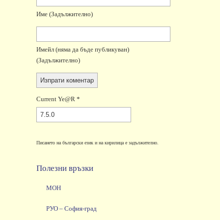
Име
(задължително)
Имейл
(няма да бъде публикуван)
(задължително)
Current Ye@r
*
Писането на български език и на кирилица е задължително.
Полезни връзки
МОН
РУО – София-град