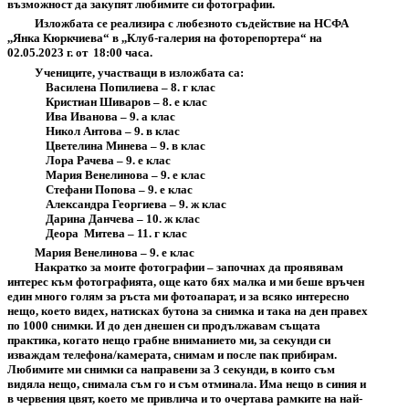
възможност да закупят любимите си фотографии.
Изложбата се реализира с любезното съдействие на НСФА
,,Янка Кюркчиева“ в ,,Клуб-галерия на фоторепортера“ на
02.05.2023 г. от
18:00 часа.
Учениците, участващи в изложбата са:
Василена Попилиева – 8. г клас
Кристиан Шиваров – 8. е клас
Ива Иванова – 9. а клас
Никол Антова – 9. в клас
Цветелина Минева – 9. в клас
Лора Рачева – 9. е клас
Мария Венелинова – 9. е клас
Стефани Попова – 9. е клас
Александра Георгиева – 9. ж клас
Дарина Данчева – 10. ж клас
Деора
Митева – 11. г клас
Мария Венелинова – 9. е клас
Накратко за моите фотографии – започнах да проявявам
интерес към фотографията, още като бях малка и ми беше връчен
един много голям за ръста ми фотоапарат, и за всяко интересно
нещо, което видех, натисках бутона за снимка и така на ден правех
по 1000 снимки. И до ден днешен си продължавам същата
практика, когато нещо грабне вниманието ми, за секунди си
изваждам телефона/камерата, снимам и после пак прибирам.
Любимите ми снимки са направени за 3 секунди, в които съм
видяла нещо, снимала съм го и съм отминала. Има нещо в синия и
в червения цвят, което ме привлича и то очертава рамките на най-