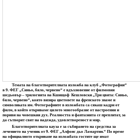
Темата на благотворителната изложба на клуб „Фотография“
в 9. ФЕГ „Синьо, бяло, червено“ е вдъхновение от филмовия
шедьовър – трилогията на Кшищоф
Кешловски ,,Три цвята: Синьо,
бяло, червено“, която визира цветовете на френското знаме и
символиката им. Фотографиите в изложбата са сякаш кадри от
филм, в който откриваме цялото многообразие от настроения и
пориви на човешкия дух. Реалността и фантазията се преплитат, за
да сътворят свят на надежда, удовлетвореност и мир.
Благотворителната кауза е за събирането на средства за
лечението на ученик от 9. ФЕГ ,,Алфонс дьо Ламартин.“ По време
на официалното откриване на изложбата гостите ще имат