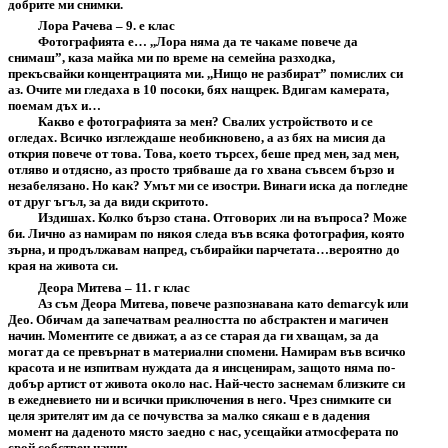
добрите ми снимки.
Лора Рачева – 9. е клас
Фотографията е… ,,Лора няма да те чакаме повече да
снимаш”, каза майка ми по време на семейна разходка,
прекъсвайки концентрацията ми. ,,Нищо не разбират” помислих си
аз. Очите ми гледаха в 10 посоки, бях нащрек. Вдигам камерата,
поемам дъх и…
Какво е фотографията за мен? Свалих устройството и се
огледах. Всичко изглеждаше необикновено, а аз бях на мисия да
открия повече от това. Това, което търсех, беше пред мен, зад мен,
отляво и отдясно, аз просто трябваше да го хвана съвсем бързо и
незабелязано. Но как? Умът ми се изостри. Винаги иска да погледне
от друг ъгъл, за да види скритото.
Издишах. Колко бързо стана. Отговорих ли на въпроса? Може
би. Лично аз намирам по някоя следа във всяка фотография, която
зърна, и продължавам напред, събирайки парчетата…вероятно до
края на живота си.
Деора Митева – 11. г клас
Аз съм Деора Митева, повече разпознавана като demarcyk или
Део. Обичам да запечатвам реалността по абстрактен и магичен
начин. Моментите се движат, а аз се старая да ги хващам, за да
могат да се превърнат в материални спомени. Намирам във всичко
красота и не изпитвам нуждата да я инсценирам, защото няма по-
добър артист от живота около нас. Най-често заснемам близките си
в ежедневието ни и всички приключения в него. Чрез снимките си
целя зрителят им да се почувства за малко сякаш е в дадения
момент на даденото място заедно с нас, усещайки атмосферата по
свой собствен начин.