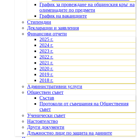
График за провеждане на общинския кръг на
олимпиадите по предмети
График на ваканциите
Стипендии
Декларации и заявления
Финансови отчети
2025 г.
2024 г.
2023 г.
2022 г.
2021 г.
2020 г.
2019 г.
2018 г.
Административни услуги
Обществен съвет
Състав
Протоколи от съвещания на Обществения
съвет
Ученически съвет
Настоятелство
Други документи
Длъжностно лице по защита на данните