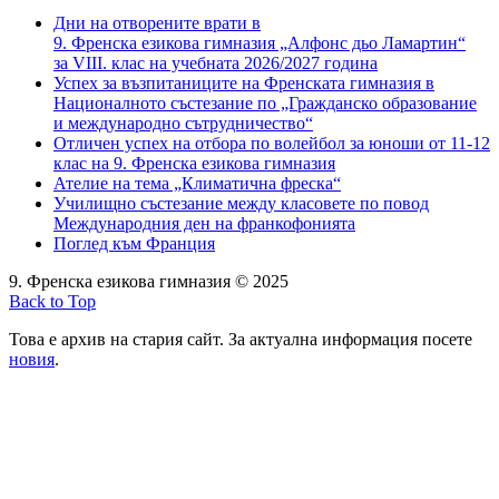
Дни на отворените врати в
9. Френска езикова гимназия „Алфонс дьо Ламартин“
за VIII. клас на учебната 2026/2027 година
Успех за възпитаниците на Френската гимназия в
Националното състезание по „Гражданско образование
и международно сътрудничество“
Отличен успех на отбора по волейбол за юноши от 11-12
клас на 9. Френска езикова гимназия
Ателие на тема „Климатична фреска“
Училищно състезание между класовете по повод
Международния ден на франкофонията
Поглед към Франция
9. Френска езикова гимназия © 2025
Back to Top
Това е архив на стария сайт. За актуална информация посете
новия
.