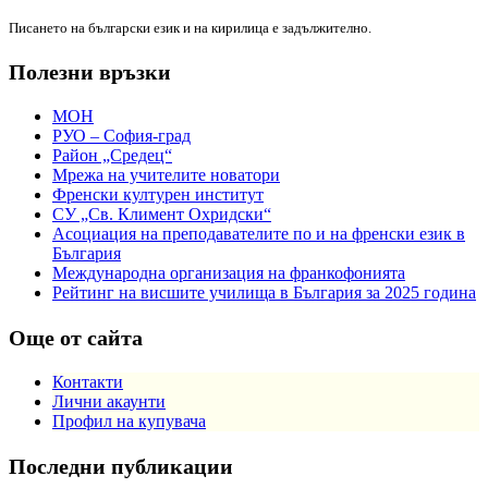
Писането на български език и на кирилица е задължително.
Полезни връзки
МОН
РУО – София-град
Район „Средец“
Мрежа на учителите новатори
Френски културен институт
СУ „Св. Климент Охридски“
Асоциация на преподавателите по и на френски език в
България
Международна организация на франкофонията
Рейтинг на висшите училища в България за 2025 година
Още от сайта
Контакти
Лични акаунти
Профил на купувача
Последни публикации