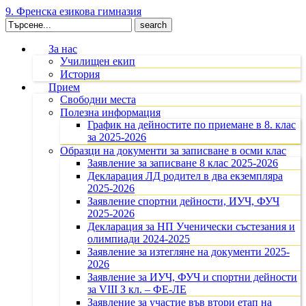
9. Френска езикова гимназия
Search
for:
За нас
Училищен екип
История
Прием
Свободни места
Полезна информация
График на дейностите по приемане в 8. клас
за 2025-2026
Образци на документи за записване в осми клас
Заявление за записване 8 клас 2025-2026
Декларация ЛД родител в два екземпляра
2025-2026
Заявление спортни дейности, ИУЧ, ФУЧ
2025-2026
Декларация за НП Ученически състезания и
олимпиади 2024-2025
Заявление за изтегляне на документи 2025-
2026
Заявление за ИУЧ, ФУЧ и спортни дейности
за VIII З кл. – ФЕ-ЛЕ
Заявление за участие във втори етап на