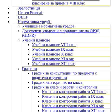
класиране за прием в VIII клас
Зрелостници
Lire en Français
DELF
Нормативна уредба
Училищна нормативна уредба
Документи, свързани с приложение на ОРЗД
(GDPR)
Учебни планове
Учебни планове VIII клас
Учебни планове IX клас
Учебни планове X клас
Учебни планове XI клас
Учебни планове XII клас
Графици
График за консултации по предмети с
родители и ученици
График на втори час на класа
График за класни работи и контролни
Класни и контролни работи VIII клас
Класни и контролни работи IX клас
Класни и контролни работи X клас
Класни и контролни работи XI клас
Класни и контролни работи XII клас