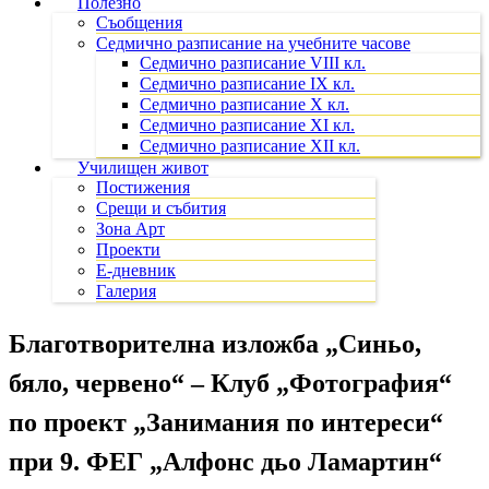
Полезно
Съобщения
Седмично разписание на учебните часове
Седмично разписание VIII кл.
Седмично разписание IX кл.
Седмично разписание X кл.
Седмично разписание XI кл.
Седмично разписание XII кл.
Училищен живот
Постижения
Срещи и събития
Зона Арт
Проекти
Е-дневник
Галерия
Благотворителна изложба „Синьо,
бяло, червено“ – Клуб „Фотография“
по проект „Занимания по интереси“
при 9. ФЕГ „Алфонс дьо Ламартин“