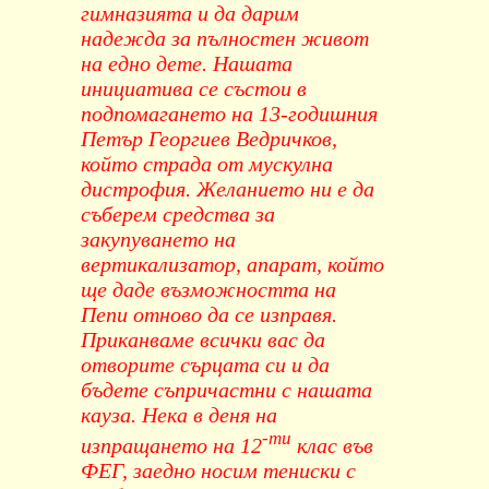
гимназията и да дарим
надежда за пълностен живот
на едно дете. Нашата
инициатива се състои в
подпомагането на 13-годишния
Петър Георгиев Ведричков,
който страда от мускулна
дистрофия. Желанието ни е да
съберем средства за
закупуването на
вертикализатор, апарат, който
ще даде възможността на
Пепи отново да се изправя.
Приканваме всички вас да
отворите сърцата си и да
бъдете съпричастни с нашата
кауза. Нека в деня на
-ти
изпращането на 12
клас във
ФЕГ, заедно носим тениски с