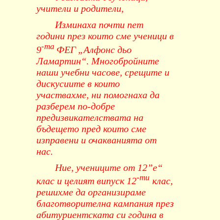
учители и родители,
Изминаха почти пет
години през които сме ученици в
-та
9
ФЕГ „Алфонс дьо
Ламартин“. Многобройните
наши учебни часове, срещите и
дискусиите в които
участвахме, ни помогнаха да
разберем по-добре
предизвикателствата на
бъдещето пред които сме
изправени и очакванията от
нас.
Ние, учениците от 12”е“
-ти
клас и целият випуск 12
клас,
решихме да организираме
благотворителна кампания през
абитуриентската си година в