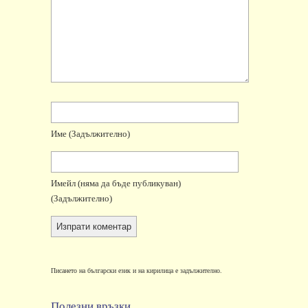
Име
(задължително)
Имейл
(няма да бъде публикуван)
(задължително)
Писането на български език и на кирилица е задължително.
Полезни връзки