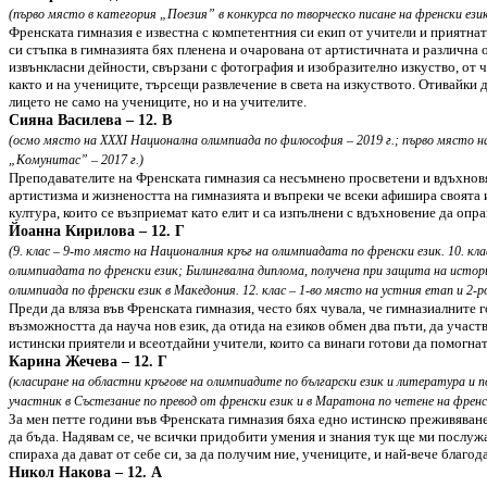
(първо място в категория „Поезия” в конкурса по творческо писане на френски език
Френската гимназия е известна с компетентния си екип от учители и приятнат
си стъпка в гимназията бях пленена и очарована от артистичната и различна 
извънкласни дейности, свързани с фотография и изобразително изкуство, от 
както и на учениците, търсещи развлечение в света на изкуството. Отивайки 
лицето не само на учениците, но и на учителите.
Сияна Василева – 12. В
(осмо място на XXXI Национална олимпиада по философия – 2019 г.; първо място 
„Комунитас” – 2017 г.)
Преподавателите на Френската гимназия са несъмнено просветени и вдъхновя
артистизма и жизнеността на гимназията и въпреки че всеки афишира своята 
култура, които се възприемат като елит и са изпълнени с вдъхновение да опра
Йоанна Кирилова – 12. Г
(9. клас – 9-то място на Националния кръг на олимпиадата по френски език. 10. кл
олимпиадата по френски език; Билингвална диплома, получена при защита на исто
олимпиада по френски език в Македония. 12. клас – 1-во място на устния етап и 2
Преди да вляза във Френската гимназия, често бях чувала, че гимназиалните 
възможността да науча нов език, да отида на езиков обмен два пъти, да учас
истински приятели и всеотдайни учители, които са винаги готови да помогна
Карина Жечева – 12. Г
(класиране на областни кръгове на олимпиадите по български език и литература и 
участник в Състезание по превод от френски език и в Маратона по четене на френс
За мен петте години във Френската гимназия бяха едно истинско преживяване.
да бъда. Надявам се, че всички придобити умения и знания тук ще ми послужа
спираха да дават от себе си, за да получим ние, учениците, и най-вече благода
Никол Накова – 12. А