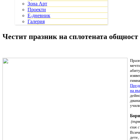
Зона Арт
Проекти
Е-дневник
Галерия
Честит празник на сплотената общност
Празн
мечти
абиту
изяве
гимна
Преди
на въ
дейно
двана
учили
Бори
(първ
език 
Всичк
дете,