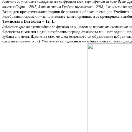
(диплома за участие в конкурс за есе на френски език, сертификат за ниво В2 по ф
колеж в София – 2017; 3-то място на Градско първенство – 2018; 1-во място на ту
Всеки ден през изминалите години бе различен и богат на емоции. Учебните ч
незабравими спомени – за приятелите, които срещнах и се превърнаха в любими
Томислава Ватахова – 12. Е
(областен кръг на олимпиадите по френски език; успехи по плуване от състезания 
Френската гимназия е един незабравим период от живота ми – пет години, пр
хубави спомени. Щастлива съм, че след основното си образование избрах тази
след завършването си). Учителите са чудесни и ми е било приятно всеки ден 