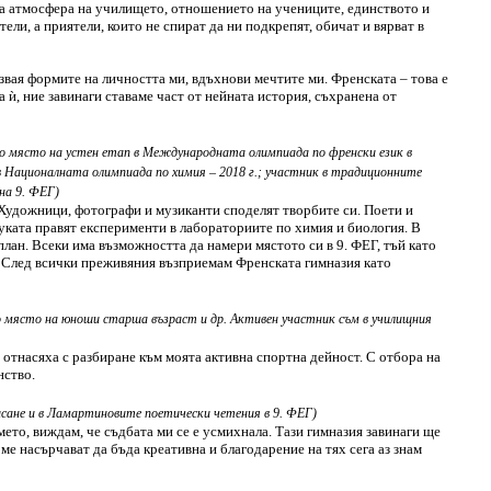
а атмосфера на училището, отношението на учениците, единството и
тели, а приятели, които не спират да ни подкрепят, обичат и вярват в
извая формите на личността ми, вдъхнови мечтите ми. Френската – това е
а ѝ, ние завинаги ставаме част от нейната история, съхранена от
оро място на устен етап в Международната олимпиада по френски език в
в Националната олимпиада по химия – 2018 г.; участник в традиционните
на 9. ФЕГ)
. Художници, фотографи и музиканти споделят творбите си. Поети и
науката правят експерименти в лабораториите по химия и биология. В
план. Всеки има възможността да намери мястото си в 9. ФЕГ, тъй като
а. След всички преживяния възприемам Френската гимназия като
о място на юноши старша възраст и др. Активен участник съм в училищния
е отнасяха с разбиране към моята активна спортна дейност. С отбора на
нство.
 писане и в Ламартиновите поетически четения в 9. ФЕГ)
мето, виждам, че съдбата ми се е усмихнала. Тази гимназия завинаги ще
ме насърчават да бъда креативна и благодарение на тях сега аз знам