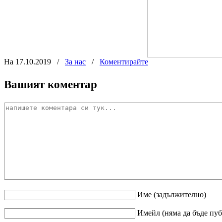
На 17.10.2019
/
За нас
/
Коментирайте
Вашият коментар
Име
(задължително)
Имейл
(няма да бъде пу