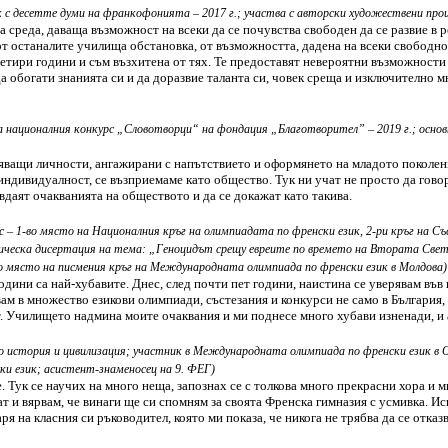
 с десетте думи на франкофонията – 2017 г.; участва с авторски художествени произ
а среда, даваща възможност на всеки да се почувства свободен да се развие в 
от останалите училища обстановка, от възможността, дадена на всеки свободно 
четири години и съм възхитена от тях. Те предоставят невероятни възможност
да обогати знанията си и да доразвие таланта си, човек среща и изключително 
на националния конкурс „Словотворци“ на фондация „Благотворител” – 2019 г.; осно
ващи личности, ангажирани с напътствието и оформянето на младото поколение
индивидуалност, се възприемаме като общество. Тук ни учат не просто да гово
вдаят очакванията на обществото и да се докажат като такива.
ас – 1-во място на Националния кръг на олимпиадата по френски език, 2-ри кръг на С
рическа дисертация на тема: „Геноцидът срещу евреите по времето на Втората Свет
-ро място на писмения кръг на Международната олимпиада по френски език в Молдова)
години са най-хубавите. Днес, след почти пет години, наистина се уверявам във
твам в множество езикови олимпиади, състезания и конкурси не само в България
т. Училището надмина моите очаквания и ми поднесе много хубави изненади, и 
по история и цивилизация; участник в Международната олимпиада по френски език в О
ки език; асистент-знаменосец на 9. ФЕГ)
 Тук се научих на много неща, запознах се с толкова много прекрасни хора и ми
т и вярвам, че винаги ще си спомням за своята Френска гимназия с усмивка. Иск
ря на класния си ръководител, която ми показа, че никога не трябва да се отказ