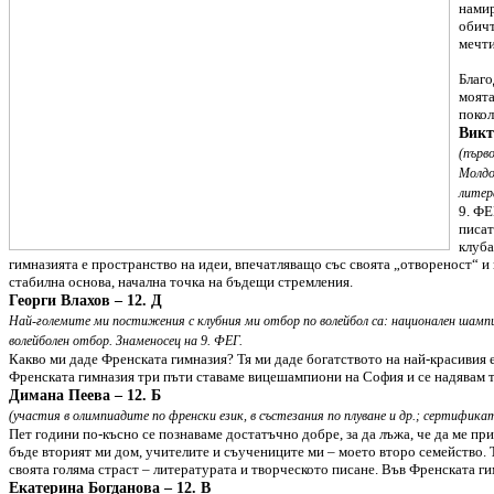
намир
обичт
мечти
Благо
моята
покол
Викт
(първ
Молдо
литер
9. ФЕ
писат
клуба
гимназията е пространство на идеи, впечатляващо със своята „отвореност“ 
стабилна основа, начална точка на бъдещи стремления.
Георги Влахов – 12. Д
Най-големите ми постижения с клубния ми отбор по волейбол са: национален шамп
волейболен отбор. Знаменосец на 9. ФЕГ.
Какво ми даде Френската гимназия? Тя ми даде богатството на най-красивия е
Френската гимназия три пъти ставаме вицешампиони на София и се надявам т
Димана Пеева – 12. Б
(участия в олимпиадите по френски език, в състезания по плуване и др.; сертифика
Пет години по-късно се познаваме достатъчно добре, за да лъжа, че да ме пр
бъде вторият ми дом, учителите и съучениците ми – моето второ семейство. Т
своята голяма страст – литературата и творческото писане. Във Френската ги
Екатерина Богданова – 12. В