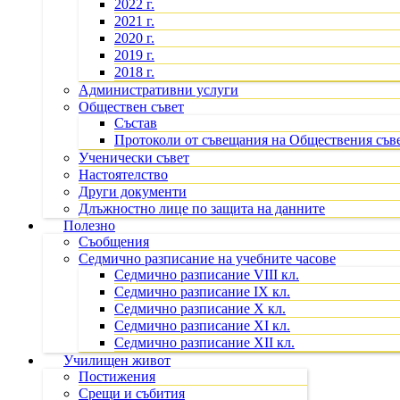
2022 г.
2021 г.
2020 г.
2019 г.
2018 г.
Административни услуги
Обществен съвет
Състав
Протоколи от съвещания на Обществения съв
Ученически съвет
Настоятелство
Други документи
Длъжностно лице по защита на данните
Полезно
Съобщения
Седмично разписание на учебните часове
Седмично разписание VIII кл.
Седмично разписание IX кл.
Седмично разписание X кл.
Седмично разписание XI кл.
Седмично разписание XII кл.
Училищен живот
Постижения
Срещи и събития