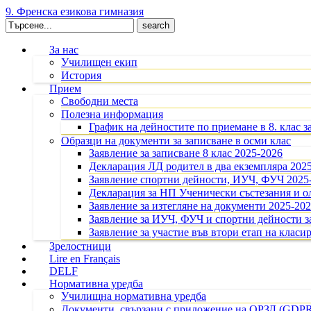
9. Френска езикова гимназия
Search
for:
За нас
Училищен екип
История
Прием
Свободни места
Полезна информация
График на дейностите по приемане в 8. клас з
Образци на документи за записване в осми клас
Заявление за записване 8 клас 2025-2026
Декларация ЛД родител в два екземпляра 202
Заявление спортни дейности, ИУЧ, ФУЧ 2025
Декларация за НП Ученически състезания и 
Заявление за изтегляне на документи 2025-20
Заявление за ИУЧ, ФУЧ и спортни дейности за
Заявление за участие във втори етап на класир
Зрелостници
Lire en Français
DELF
Нормативна уредба
Училищна нормативна уредба
Документи, свързани с приложение на ОРЗД (GDP