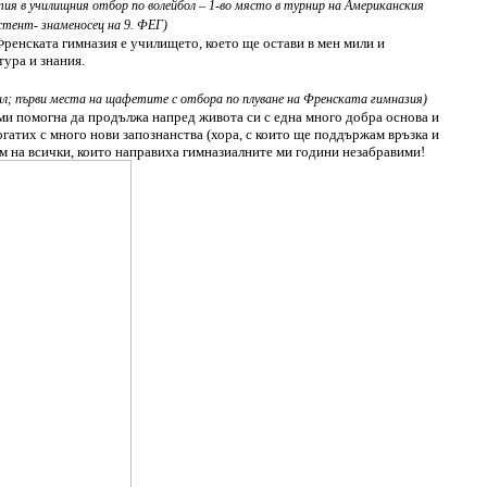
стия в училищния отбор по волейбол – 1-во място в турнир на Американския
стент- знаменосец на 9. ФЕГ)
Френската гимназия е училището, което ще остави в мен мили и
тура и знания.
тил; първи места на щафетите с отбора по плуване на Френската гимназия)
 ми помогна да продължа напред живота си с една много добра основа и
огатих с много нови запознанства (хора, с които ще поддържам връзка и
съм на всички, които направиха гимназиалните ми години незабравими!