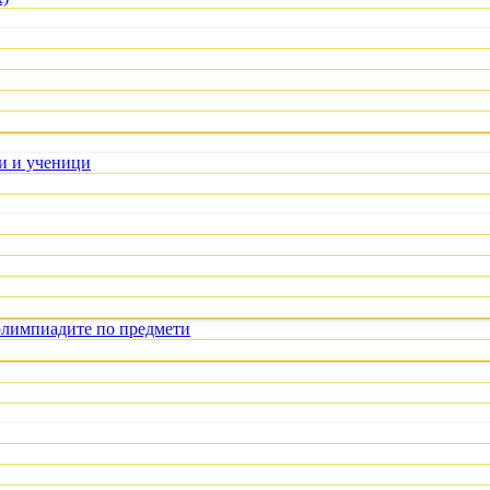
ли и ученици
олимпиадите по предмети