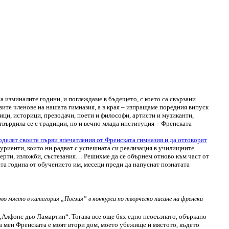
а изминалите години, и поглеждаме в бъдещето, с което са свързани
ите членове на нашата гимназия, а в края – изпращаме поредния випуск
ици, историци, преводачи, поети и философи, артисти и музиканти,
утвърдила се с традиции, но и вечно млада институция – Френската
оделят своите първи впечатления от Френската гимназия и да отговорят
туриенти, които ни радват с успешната си реализация в училищните
церти, изложби, състезания… Решихме да се обърнем отново към част от
ата година от обучението им, месеци преди да напуснат познатата
ърво място в категория „Поезия” в конкурса по творческо писане на френски
Г „Алфонс дьо Ламартин“. Тогава все още бях едно неосъзнато, объркано
а мен Френската е моят втори дом, моето убежище и мястото, където