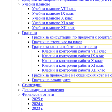
Учебни планове
Учебни планове VIII клас
Учебни планове IX клас
Учебни планове X клас
Учебни планове XI клас
Учебни планове XII клас
Графици
График за консултации по предмети с родите
График на втори час на класа
График за класни работи и контролни
Класни и контролни работи VIII клас
Класни и контролни работи IX клас
Класни и контролни работи X клас
Класни и контролни работи XI клас
Класни и контролни работи XII клас
График за провеждане на общинския кръг на 
График на ваканциите
Стипендии
Декларации и заявления
Финансови отчети
2025 г.
2024 г.
2023 г.