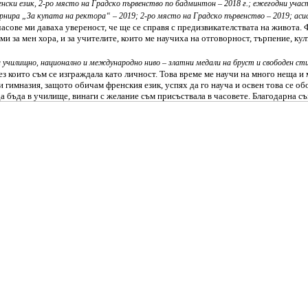
ренски език, 2-ро място на Градско първенство по бадминтон – 2018 г.; ежегодни уча
рнира „За купата на ректора“ – 2019; 2-ро място на Градско първенство – 2019; аси
асове ми даваха увереност, че ще се справя с предизвикателствата на живота. 
 за мен хора, и за учителите, които ме научиха на отговорност, търпение, кул
на училищно, национално и международно ниво – златни медали на бруст и свободен с
ез които съм се изграждала като личност. Това време ме научи на много неща и
 гимназия, защото обичам френския език, успях да го науча и освен това се об
да бъда в училище, винаги с желание съм присъствала в часовете. Благодарна 