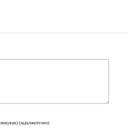
бликуван)
(задължително)