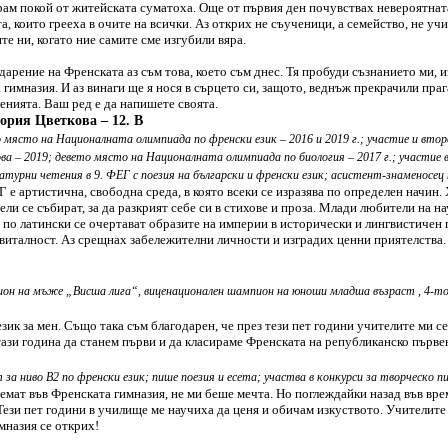
ам покой от житейската суматоха. Още от първия ден почувствах невероятнат
а, които грееха в очите на всички. Аз открих не съученици, а семейство, не учи
те ни, когато ние самите сме изгубили вяра.
дарение на Френската аз съм това, което съм днес. Тя пробуди съзнанието ми, 
 гимназия. И аз винаги ще я нося в сърцето си, защото, веднъж прекрачили праг
енията. Ваш ред е да напишете своята.
ория Цветкова – 12. В
о място на Националната олимпиада по френски език – 2016 и 2019 г.; участие и вт
ва – 2019; девето място на Националната олимпиада по биология – 2017 г.; участие 
атурни четения в 9. ФЕГ с поезия на български и френски език; асистент-знаменосец 
Г е артистична, свободна среда, в която всеки се изразява по определен начин
ели се събират, за да разкрият себе си в стихове и проза. Млади любители на 
 по латински се очертават образите на империи в исторически и лингвистичен 
и виталност. Аз срещнах забележителни личности и изградих ценни приятелств
ион на мъже „Висша лига“, виценационален шампион на юноши младша възраст , 4-т
зик за мен. Също така съм благодарен, че през тези пет години учителите ми с
ази година да станем първи и да класираме Френската на републиканско първе
т за ниво В2 по френски език; пише поезия и есета; участва в конкурси за творческо
иемат във Френската гимназия, не ми беше мечта. Но поглеждайки назад във вре
ези пет години в училище ме научиха да ценя и обичам изкуството. Учителите 
мназия се открих!