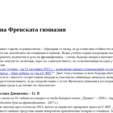
 на Френската гимназия
икът е време за равносметка – обръщаме се назад, за да осмислим стойността н
те ни, житейските ни очаквания и планове. Всяка учебна година посрещаме нов
риенти, възпитани в духа на франкофонията – учени, бъдещи лекари и математ
ни спортисти, политици, хора със самочувствието, че са възпитаници на една 
зия.
 пет години – на 21 октомври 2015 г. – помолихме нашите осмокласници да сп
проса: „Защо избрах да уча в 9. ФЕГ
?“. Днес тези ученици са вече бъдещи аби
сти и с многото си престижни награди и участия на олимпиади, конкурси, кон
десетокласниците, за да споделят какво е за тях Френската гимназия в последн
щна среда и да поемат по своя нов път.
слава Данаилова – 12. В
о място на 16. издание на конкурса за млади български поети „Прованс“ – 2018 г.; п
с десетте думи на франкофонията – 2017 г.)
о започна през есента на 2015, когато за първи път прекрачих прага на 9. ФЕ
 което нямаше представа какви невероятни приключения тепърва го очакваха. З