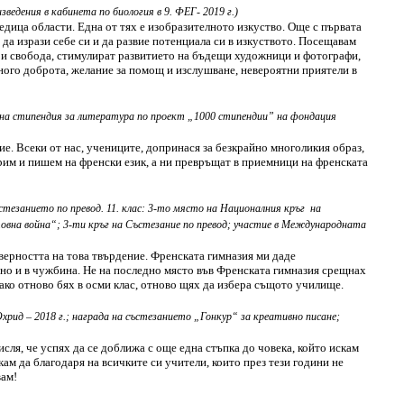
ведения в кабинета по биология в 9. ФЕГ- 2019 г.)
редица области. Една от тях е изобразителното изкуство. Още с първата
да изрази себе си и да развие потенциала си в изкуството. Посещавам
и и свобода, стимулират развитието на бъдещи художници и фотографи,
много доброта, желание за помощ и изслушване, невероятни приятели в
вна стипендия за литература по проект „1000 стипендии” на фондация
. Всеки от нас, учениците, допринася за безкрайно многоликия образ,
рим и пишем на френски език, а ни превръщат в приемници на френската
ъстезанието по превод. 11. клас: 3-то място на Националния кръг
на
овна война“; 3-ти кръг на Състезание по превод; участие в Международната
 верността на това твърдение. Френската гимназия ми даде
, но и в чужбина. Не на последно място във Френската гимназия срещнах
ако отново бях в осми клас, отново щях да избера същото училище.
хрид – 2018 г.; награда на състезанието „Гонкур“ за креативно писане;
сля, че успях да се доближа с още една стъпка до човека, който искам
ам да благодаря на всичките си учители, които през тези години не
вам!