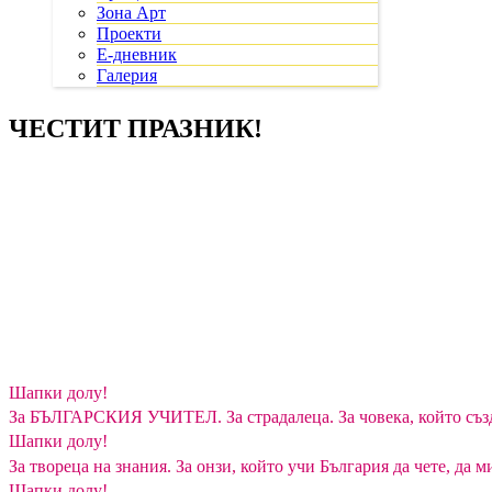
Зона Арт
Проекти
Е-дневник
Галерия
ЧЕСТИТ ПРАЗНИК!
Шапки долу!
За БЪЛГАРСКИЯ УЧИТЕЛ. За страдалеца. За човека, който съз
Шапки долу!
За твореца на знания. За онзи, който учи България да чете, да 
Шапки долу!