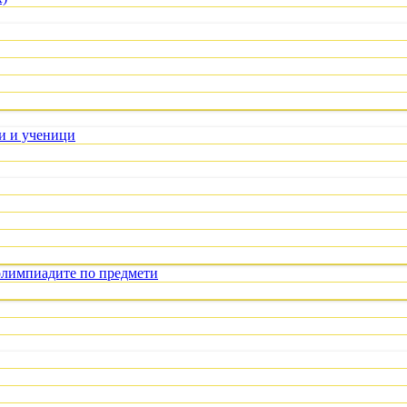
ли и ученици
олимпиадите по предмети