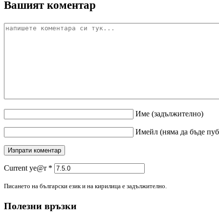
Вашият коментар
Име
(задължително)
Имейл
(няма да бъде пу
Current ye@r
*
Писането на български език и на кирилица е задължително.
Полезни връзки