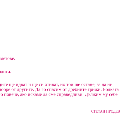
кметове.
здига.
е ще идват и ще си отиват, но той ще остане, за да ни
добре от другите. Да го спасим от дребните грижи. Болката
го повече, ако искаме да сме справедливи. Дължим му себе
СТЕФАН ПРОДЕВ