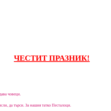
ЧЕСТИТ
ПРАЗНИК
!
дава човеци.
мисли, да търси. За нашия татко Песталоци.