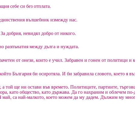
ащия себе си без отплата.
а единствения вълшебник измежду нас.
 За добрия, невидял добро от никого.
чно разпънатия между дълга и нуждата.
ачетен от онези, които е учил. Забравен и гонен от политици и 
който България би осиротяла. И би забравила словото, което я въ
ой ще ни остави във времето. Политиците, партиите, търговцит
хора, като общество, като държава. Да го нахраним и облечем по-
24 май, са най-малкото, което можем да му дадем. Дължим му мно