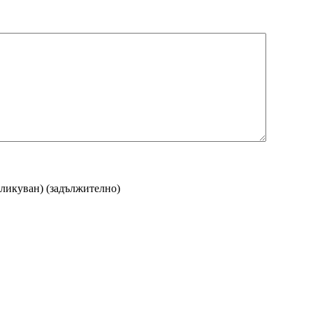
бликуван)
(задължително)