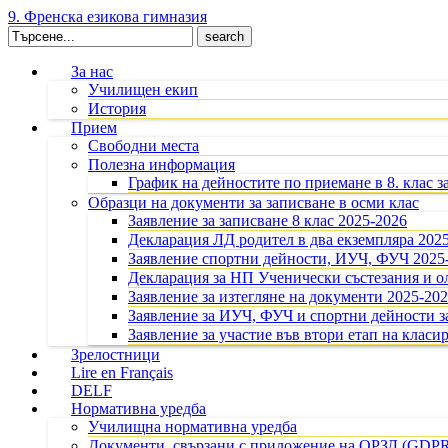
9. Френска езикова гимназия
Search
for:
За нас
Училищен екип
История
Прием
Свободни места
Полезна информация
График на дейностите по приемане в 8. клас з
Образци на документи за записване в осми клас
Заявление за записване 8 клас 2025-2026
Декларация ЛД родител в два екземпляра 202
Заявление спортни дейности, ИУЧ, ФУЧ 2025
Декларация за НП Ученически състезания и 
Заявление за изтегляне на документи 2025-20
Заявление за ИУЧ, ФУЧ и спортни дейности за
Заявление за участие във втори етап на класир
Зрелостници
Lire en Français
DELF
Нормативна уредба
Училищна нормативна уредба
Документи, свързани с приложение на ОРЗД (GDP