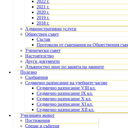
2022 г.
2021 г.
2020 г.
2019 г.
2018 г.
Административни услуги
Обществен съвет
Състав
Протоколи от съвещания на Обществения съв
Ученически съвет
Настоятелство
Други документи
Длъжностно лице по защита на данните
Полезно
Съобщения
Седмично разписание на учебните часове
Седмично разписание VIII кл.
Седмично разписание IX кл.
Седмично разписание X кл.
Седмично разписание XI кл.
Седмично разписание XII кл.
Училищен живот
Постижения
Срещи и събития