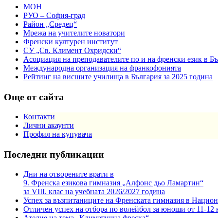
МОН
РУО – София-град
Район „Средец“
Мрежа на учителите новатори
Френски културен институт
СУ „Св. Климент Охридски“
Асоциация на преподавателите по и на френски език в Б
Международна организация на франкофонията
Рейтинг на висшите училища в България за 2025 година
Още от сайта
Контакти
Лични акаунти
Профил на купувача
Последни публикации
Дни на отворените врати в
9. Френска езикова гимназия „Алфонс дьо Ламартин“
за VIII. клас на учебната 2026/2027 година
Успех за възпитаниците на Френската гимназия в Национ
Отличен успех на отбора по волейбол за юноши от 11-12 
Ателие на тема „Климатична фреска“