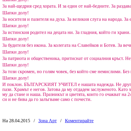
За най-щедрия сред хората. И за един от най-бедните. За раздав
Шапки долу!
За носителя и пазителя на духа. За великия слуга на народа. З
Шапки долу!
За истинския родител на децата ни. За гладния, който ги храни.
Шапки долу!
За будителя без икона. За колегата на Славейков и Ботев. За ве
Шапки долу!
За патриота и общественика, притиснат от социалния кръст. Нез
Шапки долу!
За този скромен, но голям човек, без който сме немислими. Без 
Шапки долу!
И поклон. БЪЛГАРСКИЯТ УЧИТЕЛ е нашата надежда. Не друг, а т
пази. Храмът е негов. Затова да му отдадем заслуженото. Като 
му да стане и наша. Празникът и цветята, които го очакват на 
си и не бива да го залъгваме само с почести.
На 28.04.2015
/
Зона Арт
/
Коментирайте