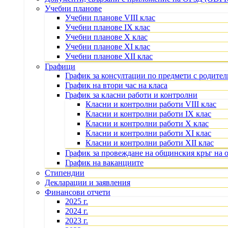
Учебни планове
Учебни планове VIII клас
Учебни планове IX клас
Учебни планове X клас
Учебни планове XI клас
Учебни планове XII клас
Графици
График за консултации по предмети с родите
График на втори час на класа
График за класни работи и контролни
Класни и контролни работи VIII клас
Класни и контролни работи IX клас
Класни и контролни работи X клас
Класни и контролни работи XI клас
Класни и контролни работи XII клас
График за провеждане на общинския кръг на 
График на ваканциите
Стипендии
Декларации и заявления
Финансови отчети
2025 г.
2024 г.
2023 г.