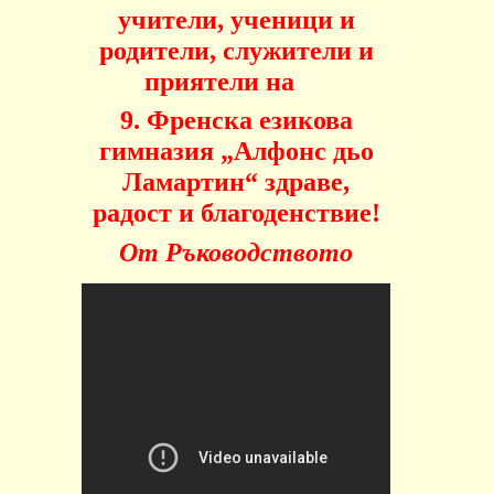
учители, ученици и
родители, служители и
приятели на
9. Френска езикова
гимназия „Алфонс дьо
Ламартин“ здраве,
радост и благоденствие!
От Ръководството