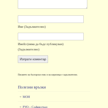
Име
(задължително)
Имейл
(няма да бъде публикуван)
(задължително)
Писането на български език и на кирилица е задължително.
Полезни връзки
МОН
РУО – София-град