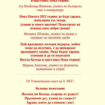
и щастлива Нова година!
д-р Владимир Игнатов, учител по български
език и литература
Нека Новата 2022 година да бъде здрава,
изпълнена със звуци,
ухания и много цветове! Пожелавам на
всички само добри срещи!
Малинка Шопова, учител по химия и
опазване на околната среда
Най-красивият коледен подарък, който
може да получим, е да прекараме
празниците заедно. Нека бъдем здрави,
успешни и да си пожелаем
Весела Коледа и щастлива Нова година!
Марина Ангелова, учител по физическо
възпитание и спорт
От Ученическия съвет на 9. ФЕГ:
Коледно пожелание
Желаем ви Коледа, озарена от радост!
Празничен дух, ухаещ на сладост!
Здраве, което да е винаги с вас!