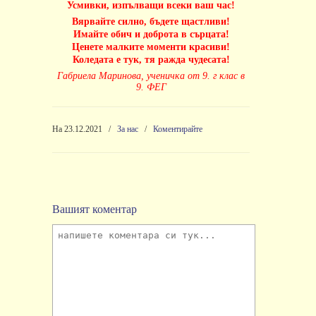
Усмивки, изпълващи всеки ваш час!
Вярвайте силно, бъдете щастливи!
Имайте обич и доброта в сърцата!
Ценете малките моменти красиви!
Коледата е тук, тя ражда чудесата!
Габриела Маринова, ученичка от 9. г клас в
9. ФЕГ
На 23.12.2021
/
За нас
/
Коментирайте
Вашият коментар