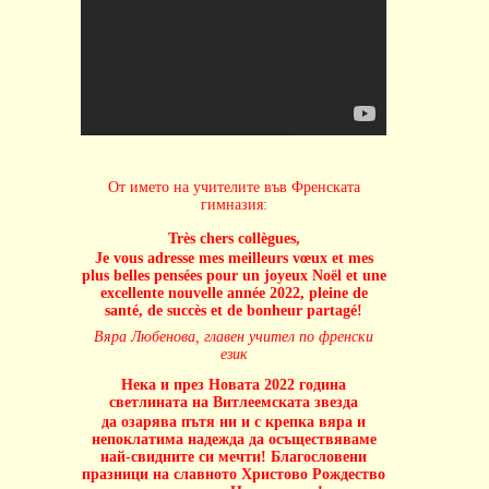
От името на учителите във Френската
гимназия:
Très chers collègues,
Je vous adresse mes meilleurs vœux et mes
plus belles pensées pour un joyeux Noël et une
excellente nouvelle année 2022, pleine de
santé, de succès et de bonheur partagé!
Вяра Любенова, главен учител по френски
език
Нека и през Новата 2022 година
светлината на Витлеемската звезда
да озарява пътя ни и с крепка вяра и
непоклатима надежда да осъществяваме
най-свидните си мечти! Благословени
празници на славното Христово Рождество