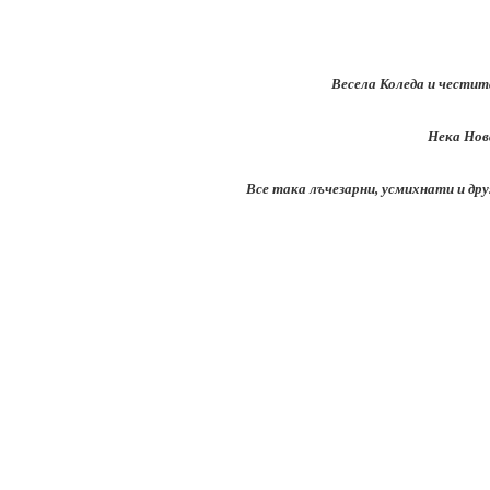
Весела Коледа и честит
Нека Нова
Все така лъчезарни, усмихнати и дру