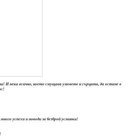
и! И нека всичко, което смущава умовете и сърцата, да остане в
ас!
ного успехи и поводи за безброй усмивки!
!