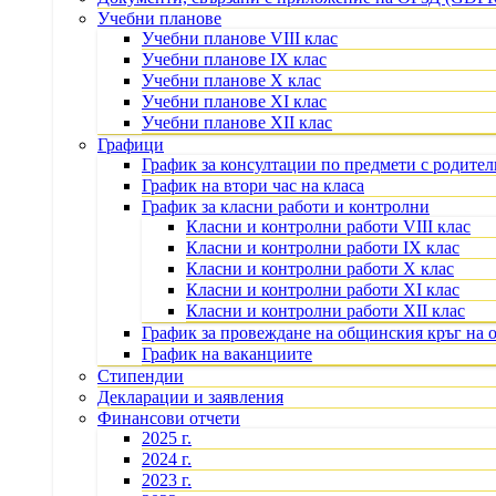
Учебни планове
Учебни планове VIII клас
Учебни планове IX клас
Учебни планове X клас
Учебни планове XI клас
Учебни планове XII клас
Графици
График за консултации по предмети с родите
График на втори час на класа
График за класни работи и контролни
Класни и контролни работи VIII клас
Класни и контролни работи IX клас
Класни и контролни работи X клас
Класни и контролни работи XI клас
Класни и контролни работи XII клас
График за провеждане на общинския кръг на 
График на ваканциите
Стипендии
Декларации и заявления
Финансови отчети
2025 г.
2024 г.
2023 г.