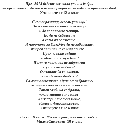
През 2018 бъдете все така умни и добри,
но преди това… да преживеем прекрасно коледните празнични дни!
Учениците от 12 д клас
Скъпи празници, весели ученици!
Пожелаваме ви много шестици,
и да похапвате мекици!
Но да не дебелеете
а само да се смеете!
И паролата за OneDrive да не забравите,
че пред admina ще се изправите…
През новата година
да обиколите чужбина!
И много моменти незабравими
с учители любими!
Оценките да са високи,
а джобовете дълбоки!
Самостоятелното обучение забравете,
медицинските бележки си носете!
Топли гозби на софрата,
много знания в главата!
Да завършите с отличие,
здраве и благоприличие!
Учениците от 12 б клас
Весела Коледа! Много здраве, щастие и любов!
Милен Симеонов- 10 г клас