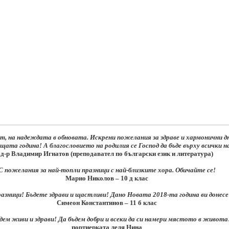
т, на надеждата в обновата. Искрени пожелания за здраве и хармонични дн
щата година! А благословието на родилия се Господ да бъде върху всички н
д-р Владимир Игнатов (преподавател по български език и литература)
С пожелания за най-топли празници с най-близките хора. Обичайте се!
Марио Николов – 10 д клас
азници! Бъдете здрави и щастливи! Дано Новата 2018-та година ви донесе м
Симеон Константинов – 11 б клас
дем живи и здрави! Да бъдем добри и всеки да си намери мястото в живота
портиерката леля Нина