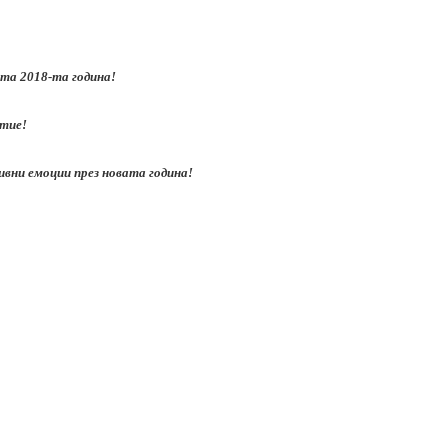
ата 2018-та година!
стие!
ивни емоции през новата година!