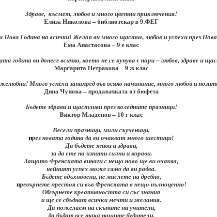
Здраве, късмет, любов и много цветни приключения!
Елиза Николова – библиотекар в 9.ФЕГ
а Нова Година на всички! Желая ви много щастие, любов и успехи през Нов
Ема Анастасова – 9 е клас
та година ви донесе всичко, което не се купува с пари – любов, здраве и ща
Маргарита Петракова – 9 ж клас
желюбни! Много успехи занапред във всяко начинание, много любов и позит
Дина Чунова – продавачката от бюфета
Бъдете здрави и щастливи през коледните празници!
Виктор Младенов – 10 г клас
Весели празници, мили съученици,
п
рез новата година да ви очакват много шестици!
Да бъдете живи и здрави,
за да сте на изпити силни и корави.
Защото Френската винаги с нещо ново ще ви очаква,
нейният успех може само да ви радва.
Бъдете вдъхновени, не мислете на дребно,
п
ревърнете престоя си във Френската в нещо пълноценно!
Обгърнете креативността си със знания
и ще се сбъднат всички мечти и желания.
Да пожелаем на скъпите ни учители,
да бъдат все така нашите будители.