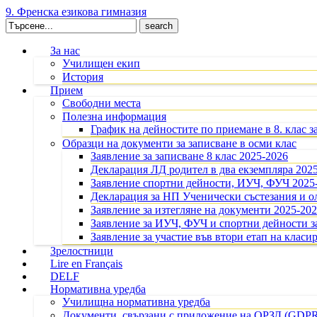
9. Френска езикова гимназия
Search
for:
За нас
Училищен екип
История
Прием
Свободни места
Полезна информация
График на дейностите по приемане в 8. клас з
Образци на документи за записване в осми клас
Заявление за записване 8 клас 2025-2026
Декларация ЛД родител в два екземпляра 202
Заявление спортни дейности, ИУЧ, ФУЧ 2025
Декларация за НП Ученически състезания и 
Заявление за изтегляне на документи 2025-20
Заявление за ИУЧ, ФУЧ и спортни дейности за
Заявление за участие във втори етап на класир
Зрелостници
Lire en Français
DELF
Нормативна уредба
Училищна нормативна уредба
Документи, свързани с приложение на ОРЗД (GDP