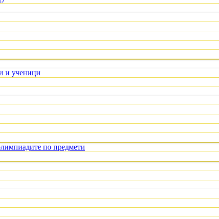
ли и ученици
олимпиадите по предмети