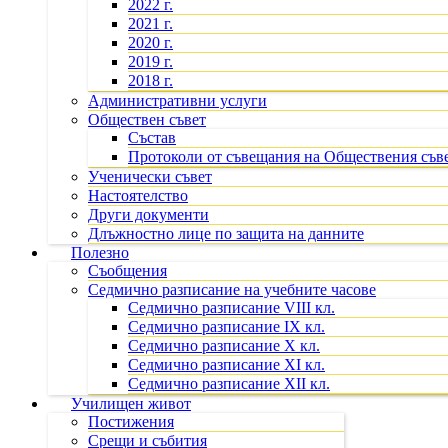
2022 г.
2021 г.
2020 г.
2019 г.
2018 г.
Административни услуги
Обществен съвет
Състав
Протоколи от съвещания на Обществения съв
Ученически съвет
Настоятелство
Други документи
Длъжностно лице по защита на данните
Полезно
Съобщения
Седмично разписание на учебните часове
Седмично разписание VIII кл.
Седмично разписание IX кл.
Седмично разписание X кл.
Седмично разписание XI кл.
Седмично разписание XII кл.
Училищен живот
Постижения
Срещи и събития