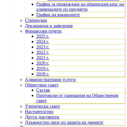
График за провеждане на общинския кръг на
олимпиадите по предмети
График на ваканциите
Стипендии
Декларации и заявления
Финансови отчети
2025 г.
2024 г.
2023 г.
2022 г.
2021 г.
2020 г.
2019 г.
2018 г.
Административни услуги
Обществен съвет
Състав
Протоколи от съвещания на Обществения
съвет
Ученически съвет
Настоятелство
Други документи
Длъжностно лице по защита на данните