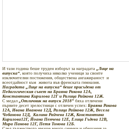
И тази година беше труден изборът за наградата
„Лице на
випуска“
, която получиха няколко ученици за своите
изключителни постижения, обществена ангажираност
и
всеотдайност към
живота във френската гимназия.
Наградата „Лице на випуска“ беше присъдена от
Педагогическия съвет на Браяна Ракова 12А,
Константина Кирилова 12Г и Ралица Райкова 12Ж.
С медал
„Отличник на випуск 2018”
бяха отличени
първите десет зрелостници с отличен успех:
Браяна Ракова
12А, Ивана Иванова 12Д, Ралица Райкова 12Ж, Весела
Чобанова 12Д,
Калина Райчева 12Ж, Константина
Кирилова12Г, Йоана Пенчева 12Е, Елица Гъдева 12В,
Мира Панова 12Г, Петя Томова 12Б.
След тържеството имаше много снимки и обещания за