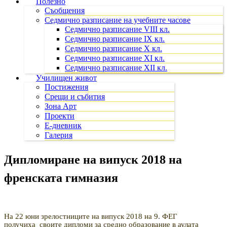
Полезно
Съобщения
Седмично разписание на учебните часове
Седмично разписание VIII кл.
Седмично разписание IX кл.
Седмично разписание X кл.
Седмично разписание XI кл.
Седмично разписание XII кл.
Училищен живот
Постижения
Срещи и събития
Зона Арт
Проекти
Е-дневник
Галерия
Дипломиране на випуск 2018 на
френската гимназия
На 22 юни зрелостниците на випуск 2018 на 9. ФЕГ
получиха
своите дипломи за средно образование в аулата