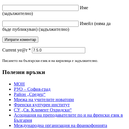
Име
(задължително)
Имейл
(няма да
бъде публикуван)
(задължително)
Current ye@r
*
Писането на български език и на кирилица е задължително.
Полезни връзки
МОН
РУО – София-град
Район „Средец“
Мрежа на учителите новатори
Френски културен институт
СУ „Св. Климент Охридски“
Асоциация на преподавателите по и на френски език в
България
Международна организация на франкофонията