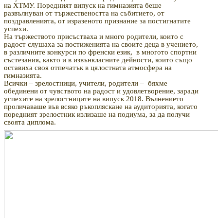
на ХТМУ. Поредният випуск на гимназията беше
развълнуван от тържествеността на събитието, от
поздравленията, от изразеното признание за постигнатите
успехи.
На тържеството присъстваха и много родители, които с
радост слушаха за постиженията на своите деца в учението,
в различните конкурси по френски език,
в многото спортни
състезания, както и в извънкласните дейности, които също
оставиха своя отпечатък в цялостната атмосфера на
гимназията.
Всички – зрелостници, учители, родители –
бяхме
обединени от чувството на радост и удовлетворение, заради
успехите на зрелостниците на випуск 2018. Вълнението
проличаваше във всяко ръкопляскане на аудиторията, когато
поредният зрелостник излизаше на подиума, за да получи
своята диплома.