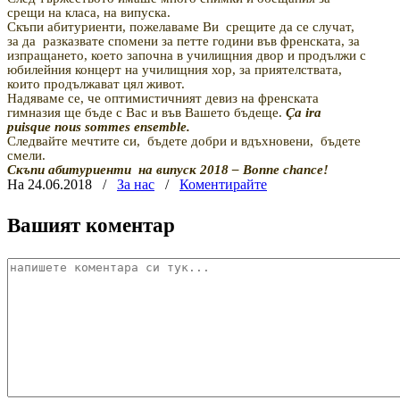
срещи на класа, на випуска.
Скъпи абитуриенти, пожелаваме Ви
срещите да се случат,
за да
разказвате спомени за петте години във френската, за
изпращането, което започна в училищния двор и продължи с
юбилейния концерт на училищния хор, за приятелствата,
които продължават цял живот.
Надяваме се, че оптимистичният девиз на ф
ренската
гимназия ще бъде с Вас и във Вашето бъдеще.
Ça ira
puisque nous sommes ensemble.
Следвайте мечтите си,
бъдете добри и вдъхновени,
бъдете
смели.
Скъпи абитуриенти
на випуск 2018 – Вonne chance!
На 24.06.2018
/
За нас
/
Коментирайте
Вашият коментар