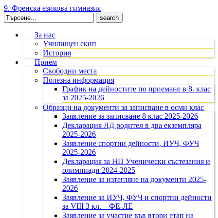
9. Френска езикова гимназия
Search
for:
За нас
Училищен екип
История
Прием
Свободни места
Полезна информация
График на дейностите по приемане в 8. клас
за 2025-2026
Образци на документи за записване в осми клас
Заявление за записване 8 клас 2025-2026
Декларация ЛД родител в два екземпляра
2025-2026
Заявление спортни дейности, ИУЧ, ФУЧ
2025-2026
Декларация за НП Ученически състезания и
олимпиади 2024-2025
Заявление за изтегляне на документи 2025-
2026
Заявление за ИУЧ, ФУЧ и спортни дейности
за VIII З кл. – ФЕ-ЛЕ
Заявление за участие във втори етап на