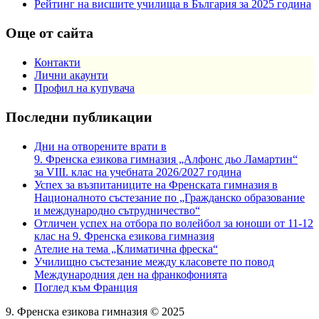
Рейтинг на висшите училища в България за 2025 година
Още от сайта
Контакти
Лични акаунти
Профил на купувача
Последни публикации
Дни на отворените врати в
9. Френска езикова гимназия „Алфонс дьо Ламартин“
за VIII. клас на учебната 2026/2027 година
Успех за възпитаниците на Френската гимназия в
Националното състезание по „Гражданско образование
и международно сътрудничество“
Отличен успех на отбора по волейбол за юноши от 11-12
клас на 9. Френска езикова гимназия
Ателие на тема „Климатична фреска“
Училищно състезание между класовете по повод
Международния ден на франкофонията
Поглед към Франция
9. Френска езикова гимназия © 2025