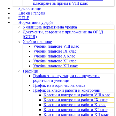
класиране за прием в VIII клас
Зрелостници
Lire en Français
DELF
Нормативна уредба
Училищна нормативна уредба
Документи, свързани с приложение на ОРЗД
(GDPR)
Учебни планове
Учебни планове VIII клас
Учебни планове IX клас
Учебни планове X клас
Учебни планове XI клас
Учебни планове XII клас
Графици
График за консултации по предмети с
родители и ученици
График на втори час на класа
График за класни работи и контролни
Класни и контролни работи VIII клас
Класни и контролни работи IX клас
Класни и контролни работи X клас
Класни и контролни работи XI клас
Класни и контролни работи XII клас