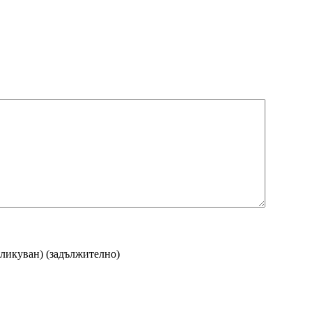
бликуван)
(задължително)