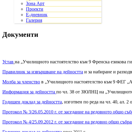
Зона Арт
Проекти
Е-дневник
Галерия
Документи
Устав
на „Училищното настоятелство към 9 Френска езикова г
Правилник за извършване на дейността
и за набиране и разхо
Молба за членство
в „Училищното настоятелство към 9 ФЕГ „А
Информация за дейността
по чл. 38 от ЗЮЛНЦ на „Училищното
Годишен доклад за дейността
, изготвен по реда на чл. 40, ал
Протокол № 3/26.05.2010 г. от заседание на редовното общо съ
Протокол № 4/25.09.2012 г. от заседание на редовно общо събр
Годишен доклад за дейността
през 2011 г.