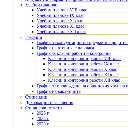
Учебни планове
Учебни планове VIII клас
Учебни планове IX клас
Учебни планове X клас
Учебни планове XI клас
Учебни планове XII клас
Графици
График за консултации по предмети с родите
График на втори час на класа
График за класни работи и контролни
Класни и контролни работи VIII клас
Класни и контролни работи IX клас
Класни и контролни работи X клас
Класни и контролни работи XI клас
Класни и контролни работи XII клас
График за провеждане на общинския кръг на 
График на ваканциите
Стипендии
Декларации и заявления
Финансови отчети
2025 г.
2024 г.
2023 г.