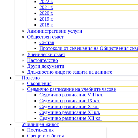
2022 г.
2021 г.
2020 г.
2019 г.
2018 г.
Административни услуги
Обществен съвет
Състав
Протоколи от съвещания на Обществения съв
Ученически съвет
Настоятелство
Други документи
Длъжностно лице по защита на данните
Полезно
Съобщения
Седмично разписание на учебните часове
Седмично разписание VIII кл.
Седмично разписание IX кл.
Седмично разписание X кл.
Седмично разписание XI кл.
Седмично разписание XII кл.
Училищен живот
Постижения
Срещи и събития