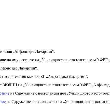
имназия „Алфонс дьо Ламартин“.
дване на имуществото на „Училищното настоятелство към 9 ФЕГ 
лфонс дьо Ламартин“.
 настоятелство към 9 ФЕГ „Алфонс дьо Ламартин“.
. 2 от ЗЮЛНЦ на „Училищното настоятелство към 9 ФЕГ „Алфонс 
брание
на Сдружение с нестопанска цел „Училищното настоятелс
ание
на Сдружение с нестопанска цел „Училищното настоятелств