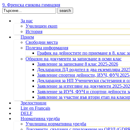
9. Френска езикова гимназия
Search
for:
За нас
Училищен екип
История
Прием
Свободни места
Полезна информация
График на дейностите по приемане в 8. клас з
Образци на документи за записване в осми клас
Заявление за записване 8 клас 2025-2026
Декларация ЛД родител в два екземпляра 202
Заявление спортни дейности, ИУЧ, ФУЧ 2025
Декларация за НП Ученически състезания и 
Заявление за изтегляне на документи 2025-20
Заявление за ИУЧ, ФУЧ и спортни дейности за
Заявление за участие във втори етап на класир
Зрелостници
Lire en Français
DELF
Нормативна уредба
Училищна нормативна уредба
Документи, свързани с приложение на ОРЗД (GDP