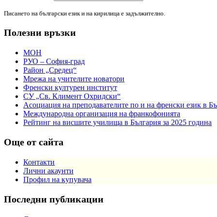
Писането на български език и на кирилица е задължително.
Полезни връзки
МОН
РУО – София-град
Район „Средец“
Мрежа на учителите новатори
Френски културен институт
СУ „Св. Климент Охридски“
Асоциация на преподавателите по и на френски език в Б
Международна организация на франкофонията
Рейтинг на висшите училища в България за 2025 година
Още от сайта
Контакти
Лични акаунти
Профил на купувача
Последни публикации