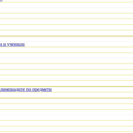
ли и ученици
олимпиадите по предмети