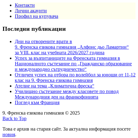
Контакти
Лични акаунти
Профил на купувача
Последни публикации
Дни на отворените врати в
9. Френска езикова гимназия „Алфонс дьо Ламартин“
за VIII. клас на учебната 2026/2027 година
Успех за възпитаниците на Френската гимназия в
Националното състезание по „Гражданско образование
и международно сътрудничество“
Отличен успех на отбора по волейбол за юноши от 11-12
клас на 9. Френска езикова гимназия
Ателие на тема „Климатична фреска“
Училищно състезание между класовете по повод
Международния ден на франкофонията
Поглед към Франция
9. Френска езикова гимназия © 2025
Back to Top
Това е архив на стария сайт. За актуална информация посете
новия
.