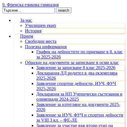
9. Френска езикова гимназия
Search
for:
За нас
Училищен екип
История
Прием
Свободни места
Полезна информация
График на дейностите по приемане в 8. клас
за 2025-2026
Образци на документи за записване в осми клас
Заявление за записване 8 клас 2025-2026
Декларация ЛД родител в два екземпляра
2025-2026
Заявление спортни дейности, ИУЧ, ФУЧ
2025-2026
Декларация за НП Ученически състезания и
олимпиади 2024-2025
Заявление за изтегляне на документи 2025-
2026
Заявление за ИУЧ, ФУЧ и спортни дейности
за VIII З кл. – ФЕ-ЛЕ
Заявление за участие във втори етап на