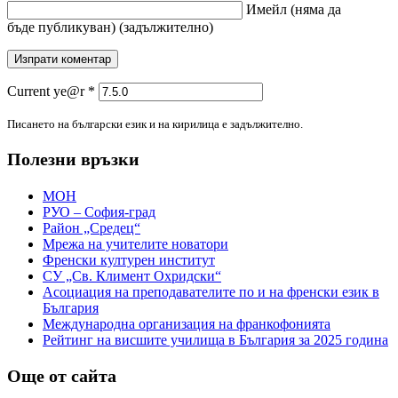
Имейл
(няма да
бъде публикуван)
(задължително)
Current ye@r
*
Писането на български език и на кирилица е задължително.
Полезни връзки
МОН
РУО – София-град
Район „Средец“
Мрежа на учителите новатори
Френски културен институт
СУ „Св. Климент Охридски“
Асоциация на преподавателите по и на френски език в
България
Международна организация на франкофонията
Рейтинг на висшите училища в България за 2025 година
Още от сайта