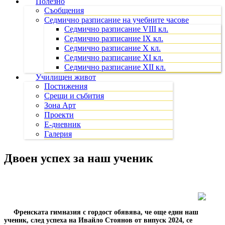
Полезно
Съобщения
Седмично разписание на учебните часове
Седмично разписание VIII кл.
Седмично разписание IX кл.
Седмично разписание X кл.
Седмично разписание XI кл.
Седмично разписание XII кл.
Училищен живот
Постижения
Срещи и събития
Зона Арт
Проекти
Е-дневник
Галерия
Двоен успех за наш ученик
Френската гимназия с гордост обявява, че още един наш
ученик, след успеха на Ивайло Стоянов от випуск 2024, се