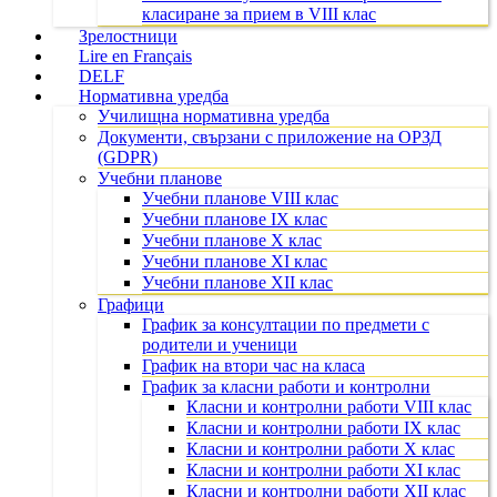
класиране за прием в VIII клас
Зрелостници
Lire en Français
DELF
Нормативна уредба
Училищна нормативна уредба
Документи, свързани с приложение на ОРЗД
(GDPR)
Учебни планове
Учебни планове VIII клас
Учебни планове IX клас
Учебни планове X клас
Учебни планове XI клас
Учебни планове XII клас
Графици
График за консултации по предмети с
родители и ученици
График на втори час на класа
График за класни работи и контролни
Класни и контролни работи VIII клас
Класни и контролни работи IX клас
Класни и контролни работи X клас
Класни и контролни работи XI клас
Класни и контролни работи XII клас