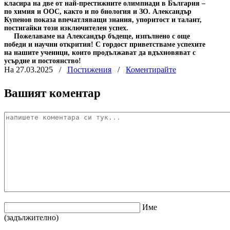
класира на две от най-престижните олимпиади в България –
по химия и ООС, както и по биология и ЗО. Александър
Купенов показа впечатляващи знания, упоритост и талант,
постигайки този изключителен успех.
Пожелаваме на Александър бъдеще, изпълнено с още
победи и научни открития! С гордост приветстваме успехите
на нашите ученици, които продължават да вдъхновяват с
усърдие и постоянство!
На 27.03.2025
/
Постижения
/
Коментирайте
Вашият коментар
Име
(задължително)