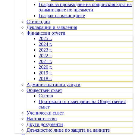
График за провеждане на общинския кръг на
олимпиадите по предмети
График на ваканциите
Стипендии
Декларации и заявления
Финансови отчети
2025 г.
2024 г.
2023 г.
2022 г.
2021 г.
2020 г.
2019 г.
2018 г.
Административни услуги
Обществен съвет
Състав
Протоколи от съвещания на Обществения
съвет
Ученически съвет
Настоятелство
Други документи
Длъжностно лице по защита на данните