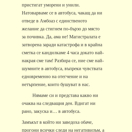
пристигат уморени и унили.
Натоварваме се в автобуса, чакащ да ни
отведе в Амбоаз с единственото
желание да стигнем по-бързо до място
за почивка. Да, ама не! Магистралата е
затворена заради катастрофа и в крайна
сметка се кандилкаме 4 часа докато най-
накрая сме там! Разбира се, ние сме най-
шумните в автобуса, въпреки чувствата
едновременно на отегчение и на
нетърпение, които бушуват в нас.
Нямаме си и представа какво ни
очаква на следващия ден. Вдигат ни
рано, закуска и… в автобуса.
Замъкът в който ни заведоха обаче,
прогони всички следи на негативизъм, а