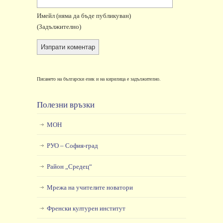
Имейл
(няма да бъде публикуван)
(задължително)
Писането на български език и на кирилица е задължително.
Полезни връзки
МОН
РУО – София-град
Район „Средец“
Мрежа на учителите новатори
Френски културен институт