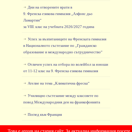
Дни на отворените врати в
9. Френска езикова гимназия „Алфонс дьо
Ламартин“
за VIII. клас на учебната 2026/2027 година
Успех за възпитаниците на Френската гимназия
в Националното състезание по „Гражданско
образование и международно сътрудничество“
Отличен успех на отбора по волейбол за юноши
от 11-12 клас на 9. Френска езикова гимназия
Ателие на тема „Климатична фреска“
Училищно състезание между класовете по
повод Международния ден на франкофонията
Поглед към Франция
Това е архив на стария сайт. За актуална информация посете