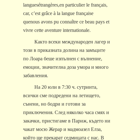
langue
s
é
trang
ères,
en particulier
le français,
car, c’est grâce à la langue française
qu
e
nous avons pu connaître ce beau
pays
et
vivre cette aventure internationale
.
Както всеки международен лагер и
този в приказната долина на замъците
по Лоара беше изпълнен с вълнение,
емоции, значителна доза умора и много
забавления.
На 20 юли в 7:30 ч. сутринта,
всички сме подредени на летището,
сънени, но бодри и готови за
приключения. След няколко часа смях и
закачки, пристигаме в Париж, където ни
чакат мосю Жерар и мадмоазел Елза,
който ще прекарат седмицата с нас. В