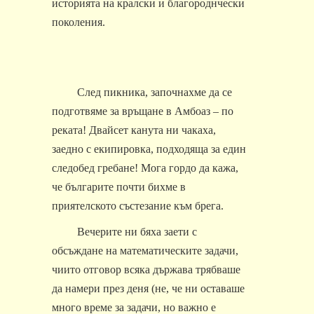
историята на кралски и благороднчески
поколения.
След пикника, започнахме да се
подготвяме за връщане в Амбоаз – по
реката! Двайсет канута ни чакаха,
заедно с екипировка, подходяща за един
следобед гребане! Мога гордо да кажа,
че българите почти бихме в
приятелското състезание към брега.
Вечерите ни бяха заети с
обсъждане на математическите задачи,
чиито отговор всяка държава трябваше
да намери през деня (не, че ни оставаше
много време за задачи, но важно е