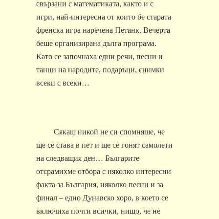
свързани с математиката, както и с
игри, най-интересна от които бе старата
френска игра наречена Петанк. Вечерта
беше организирана дълга програма.
Като се започнаха едни речи, песни и
танци на народите, подаръци, снимки
всеки с всеки…
Сякаш никой не си спомняше, че
ще се става в пет и ще се гонят самолети
на следващия ден… Българите
отсрамихме отбора с няколко интересни
факта за България, няколко песни и за
финал – едно Дунавско хоро, в което се
включиха почти всички, нищо, че не