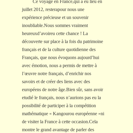
Ce
voyage en France
,
qui a eu lieu en
juillet 2012, restera
pour nous
une
exp
é
rience précieuse et un souvenir
inoubliable.Nous sommes
vraiment
heureux
d’
av
oir
e
u
cette chance ! La
d
é
couv
erte sur place à la fois du patrimoine
français et de la
culture
quotidienne des
Français, que nous évoquons aujourd’hui
avec émotion, nous a permis de mettre à
l’œuvre notre français, d’
enrichir nos
savo
i
rs
et de créer des liens avec des
européens de notre âge
.Bien sûr
,
sans avoir
etudié le français, nous n’aurions pas
eu
la
possibilité de participer à la comp
é
tition
mathématique
«
Kang
ou
ro
u
européenne
»
ni
de
visiter la France
à cette occasion
.Cela
montre le grand avantage de parler
des