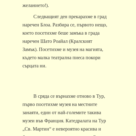
желанието!).
Следващият ден прекарахме в град
наречен Блоа. Разбира се, първото нещо,
което посетихме беше замъка в града
наречен Шато Роайал (Кралският
Замък). Посетихме и музея на магията,
където малка театрална пиеса покори
сърцата ни.
В сряда се върнахме отново в Тур,
първо посетихме музея на местните
занаяти, един от най-големите такива
музеи във Франция. Катедралата на Тур
„Св. Мартин“ е невероятно красива и