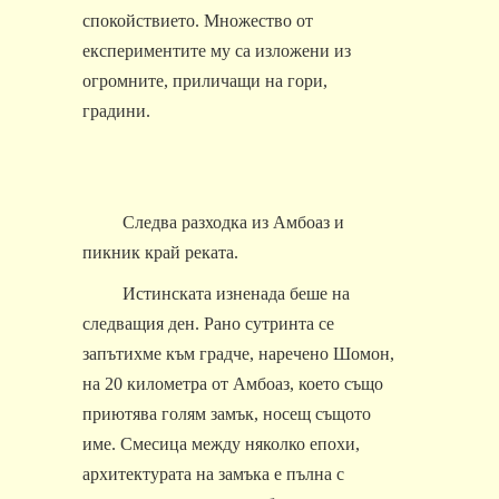
спокойствието. Множество от
експериментите му са изложени из
огромните, приличащи на гори,
градини.
Следва разходка из Амбоаз и
пикник край реката.
Истинската изненада беше на
следващия ден. Рано сутринта се
запътихме към градче, наречено Шомон,
на 20 километра от Амбоаз, което също
приютява голям замък, носещ същото
име. Смесица между няколко епохи,
архитектурата на замъка е пълна с