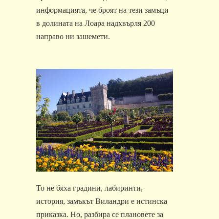
информацията, че броят на тези замъци
в долината на Лоара надхвърля 200
направо ни зашемети.
То не бяха градини, лабиринти,
история, замъкът Виландри е истинска
приказка. Но, разбира се плановете за