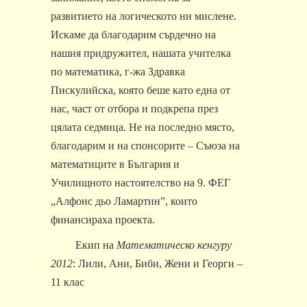
развитието на логическото ни мислене.
Искаме да благодарим сърдечно на
нашия придружител, нашата учителка
по математика, г-жа Здравка
Пискулийска, която беше като една от
нас, част от отбора и подкрепа през
цялата седмица. Не на последно място,
благодарим и на спонсорите – Съюза на
математиците в България и
Училищното настоятелство на 9. ФЕГ
„Алфонс дьо Ламартин”, които
финансираха проекта.
Екип на
Математическо кенгуру
2012
: Лили, Ани, Биби, Жени и Георги
–
11 клас