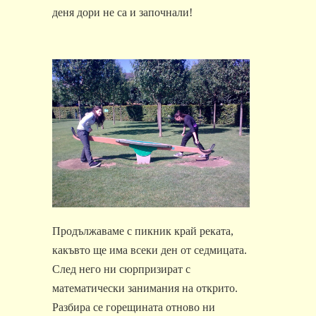
деня дори не са и започнали!
Продължаваме с пикник край реката,
какъвто ще има всеки ден от седмицата.
След него ни сюрпризират с
математически занимания на открито.
Разбира се горещината отново ни