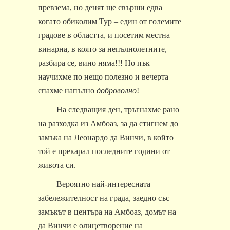
превзема, но денят ще свърши едва
когато обиколим Тур – един от големите
градове в областта, и посетим местна
винарна, в която за непълнолетните,
разбира се, вино няма!!! Но пък
научихме по нещо полезно и вечерта
спахме напълно
доброволно
!
На следващия ден, тръгнахме рано
на разходка из Амбоаз, за да стигнем до
замъка на Леонардо да Винчи, в който
той е прекарал последните години от
живота си.
Вероятно най-интересната
забележителност на града, заедно със
замъкът в центъра на Амбоаз, домът на
да Винчи е олицетворение на