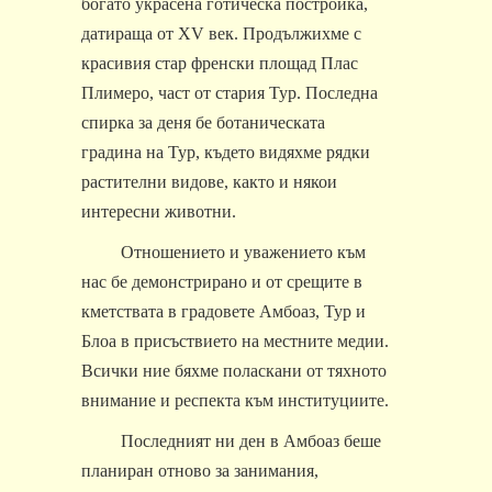
богато украсена готическа постройка,
датираща от XV век. Продължихме с
красивия стар френски площад Плас
Плимеро, част от стария Тур. Последна
спирка за деня бе ботаническата
градина на Тур, където видяхме рядки
растителни видове, както и някои
интересни животни.
Отношението и уважението към
нас бе демонстрирано и от срещите в
кметствата в градовете Амбоаз, Тур и
Блоа в присъствието на местните медии.
Всички ние бяхме поласкани от тяхното
внимание и респекта към институциите.
Последният ни ден в Амбоаз беше
планиран отново за занимания,