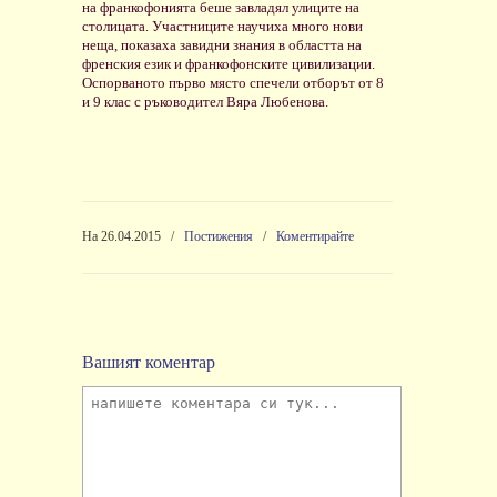
на франкофонията беше завладял улиците на
столицата. Участниците научиха много нови
неща, показаха завидни знания в областта на
френския език и франкофонските цивилизации.
Оспорваното първо място спечели отборът от 8
и 9 клас с ръководител Вяра Любенова.
На 26.04.2015
/
Постижения
/
Коментирайте
Вашият коментар