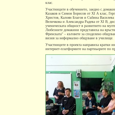
клас.
Участниците в обучението, заедно с домаки
Казаков и Симон Борисов от ХІ А клас, Ге
Христов, Калоян Благов и Събина Василева
Величкова и Александра Радева от ХІ В, ди
ученическата общност в развитието на мулт
Любезните домакини представиха на връстн
Френската“ – кътовете за споделено общуван
визия за неформално общуване в училище.
Участниците в проекта направиха кратки и
интернет-платформите на партньорите по пр