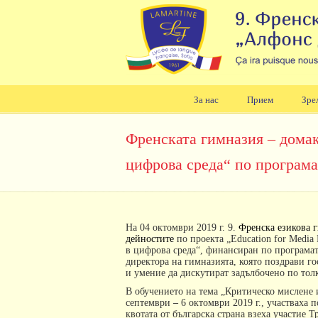
За нас
Прием
Зре
Навигация
Френската гимназия – домак
цифрова среда“ по програм
На 04 октомври 2019 г. 9.
Френска езикова 
дейностите
по проекта „
Education
for
Media
в цифрова среда“, финансиран по програма
директора на гимназията, която поздрави г
и умение да дискутират задълбочено по тол
В обучението на тема „Критическо мислене 
септември
–
6 октомври 2019 г., участваха 
квотата от българска страна взеха участие Т