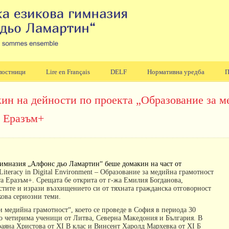
лостници
Lire en Français
DELF
Нормативна уредба
П
ин на дейности по проекта „Образование за м
а Еразъм+
гимназия „Алфонс дьо Ламартин“ беше домакин на част от
Literacy
in
Digital
Environment
– Образование за медийна грамотност
та Еразъм+
.
Срещата бе открита от г-жа Емилия Богданова,
остите и изрази възхищението си от тяхната гражданска отговорност
кова сериозни теми.
и медийна грамотност“, което се проведе в София в периода 30
по четирима ученици от Литва, Северна Македония и България. В
раяна Христова от ХІ В клас
и Винсент Харолд Мархевка от ХІ Б