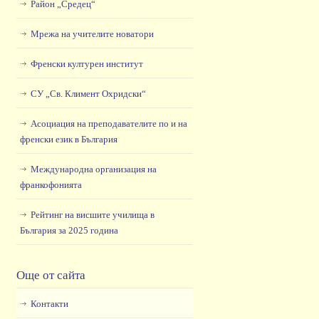
Район „Средец“
Мрежа на учителите новатори
Френски културен институт
СУ „Св. Климент Охридски“
Асоциация на преподавателите по и на
френски език в България
Международна организация на
франкофонията
Рейтинг на висшите училища в
България за 2025 година
Още от сайта
Контакти