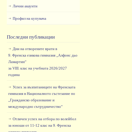
Лични акаунти
Профил на купувача
Последни публикации
Дни на отворените врати в
9. Френска езикова гимназия „Алфонс дьо
Ламартин“
за VIII. клас на учебната 2026/2027
година
Успех за възпитаниците на Френската
гимназия в Националното състезание по
„Гражданско образование и
международно сътрудничество“
Отличен успех на отбора по волейбол
за юноши от 11-12 клас на 9. Френска
езикова гимназия