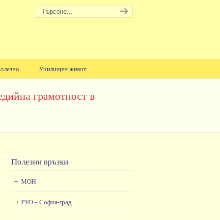
олезно
Училищен живот
едийна грамотност в
Полезни връзки
МОН
РУО – София-град