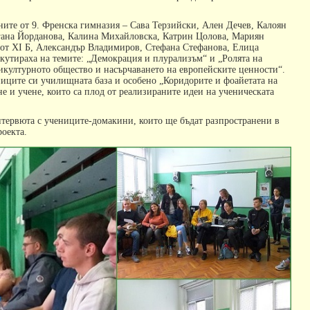
ните от 9. Френска гимназия – Сава Терзийски, Ален Дечев, Калоян
ргана Йорданова, Калина Михайловска, Катрин Цолова, Мариян
 от ХІ Б, Александър Владимиров, Стефана Стефанова, Елица
скутираха на темите: „Демокрация и плурализъм“ и „Ролята на
икултурното общество и насърчаването на европейските ценности“.
иците си училищната база и особено „Коридорите и фоайетата на
е и учене, които са плод от реализираните идеи на ученическата
нтервюта с учениците-домакини, които ще бъдат разпространени в
оекта.