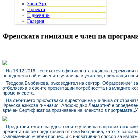
Зона Арт
Проекти
Е-дневник
Галерия
Френската гимназия е член на програ
На 16.12.2016 г. се състоя официалната годишна церемония 
определени най-изявените училища и учители, прилагащи нови 
Теодора Върбанова
, ръководител
на сектор „Образование“ за
отбелязаха в своите презентации потребността на младите хо
променя света.
На събитието присъстваха директори на училища от страната,
Френска езикова гимназия „Алфонс дьо Ламартин“ е определена
връчен Сертификат за признаване на членство в програмата „
Представителите на удостоените училища направиха изложен
презентация бе представена от г-жа Богданова, като тя запоз
съвременния учебен процес, и с иновативния способ за изгра