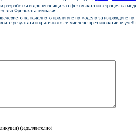
ни разработки и допринасящи за ефективната интеграция на мо
ел във Френската гимназия.
авечерието на началното прилагане на модела за изграждане на
воите резултати и критичното си мислене чрез иновативни учеб
бликуван)
(задължително)