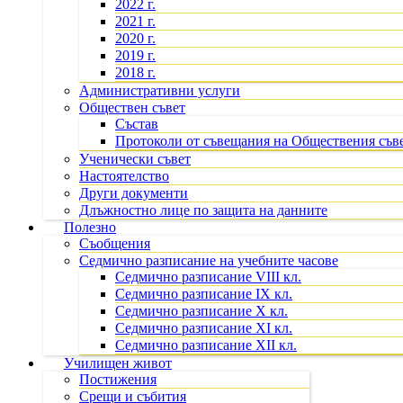
2022 г.
2021 г.
2020 г.
2019 г.
2018 г.
Административни услуги
Обществен съвет
Състав
Протоколи от съвещания на Обществения съв
Ученически съвет
Настоятелство
Други документи
Длъжностно лице по защита на данните
Полезно
Съобщения
Седмично разписание на учебните часове
Седмично разписание VIII кл.
Седмично разписание IX кл.
Седмично разписание X кл.
Седмично разписание XI кл.
Седмично разписание XII кл.
Училищен живот
Постижения
Срещи и събития