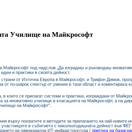
мата Училище на Майкрософт
на Майкрософт под надслов „Да изградиш и ръководиш иноватив
идеи и практики в своята дейност.
 страни от Източна Европа в Майкрософт, и Трифон Димов, про
ра от по-широк спектър от умения в тази област и коментираха 
 в които се прилагат системи и практики, изграждани от Майкро
 за иновативно училище в класацията на Майкрософт, а на дире
Училище на Майкрософт“.
ия върху похватите и методите за прилагането на най-новите 
на участниците в събитието с няколкогодишната дейност във ФЕГ
ждането на гимназиална ИТ-инфраструктура (
преглед на базисна