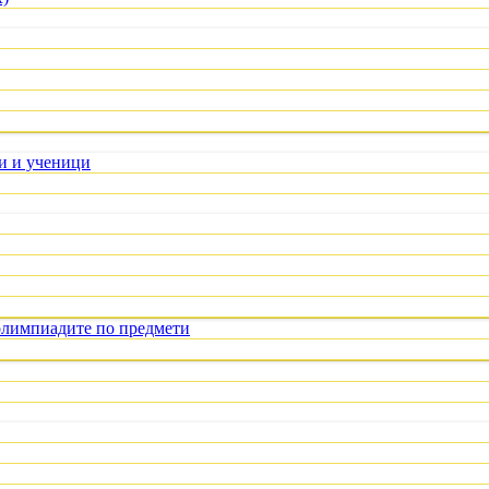
ли и ученици
олимпиадите по предмети