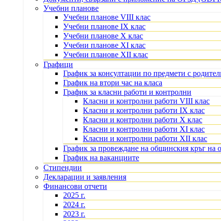
Учебни планове
Учебни планове VIII клас
Учебни планове IX клас
Учебни планове X клас
Учебни планове XI клас
Учебни планове XII клас
Графици
График за консултации по предмети с родите
График на втори час на класа
График за класни работи и контролни
Класни и контролни работи VIII клас
Класни и контролни работи IX клас
Класни и контролни работи X клас
Класни и контролни работи XI клас
Класни и контролни работи XII клас
График за провеждане на общинския кръг на 
График на ваканциите
Стипендии
Декларации и заявления
Финансови отчети
2025 г.
2024 г.
2023 г.