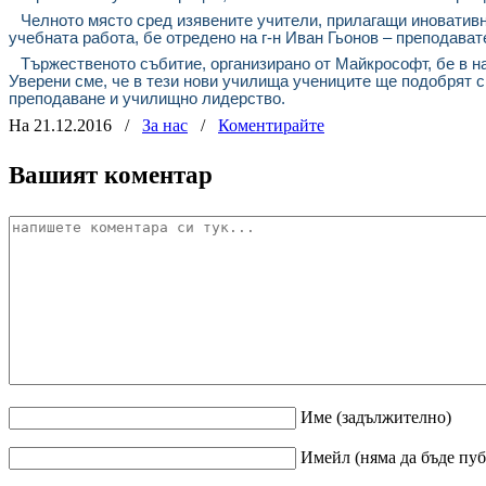
Челното място
сред изявените учители, прилагащи иноватив
учебната работа, бе отредено на г-н Иван Гьонов – преподават
Тържественото събитие, организирано от Майкрософт, бе в н
Уверени сме, че в тези нови училища учениците ще подобрят с
преподаване и училищно лидерство.
На 21.12.2016
/
За нас
/
Коментирайте
Вашият коментар
Име
(задължително)
Имейл
(няма да бъде пу