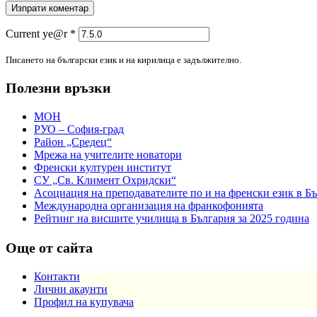
Current ye@r
*
Писането на български език и на кирилица е задължително.
Полезни връзки
МОН
РУО – София-град
Район „Средец“
Мрежа на учителите новатори
Френски културен институт
СУ „Св. Климент Охридски“
Асоциация на преподавателите по и на френски език в Б
Международна организация на франкофонията
Рейтинг на висшите училища в България за 2025 година
Още от сайта
Контакти
Лични акаунти
Профил на купувача