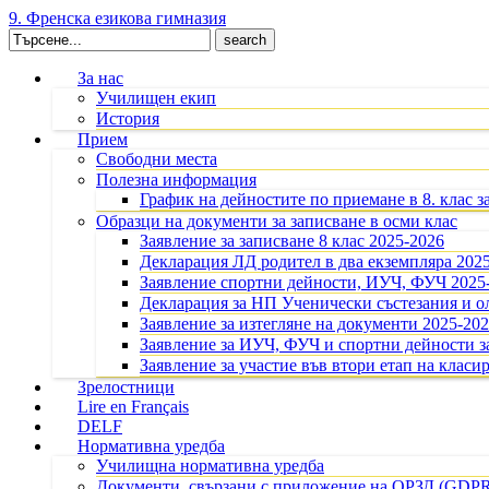
9. Френска езикова гимназия
Search
for:
За нас
Училищен екип
История
Прием
Свободни места
Полезна информация
График на дейностите по приемане в 8. клас з
Образци на документи за записване в осми клас
Заявление за записване 8 клас 2025-2026
Декларация ЛД родител в два екземпляра 202
Заявление спортни дейности, ИУЧ, ФУЧ 2025
Декларация за НП Ученически състезания и 
Заявление за изтегляне на документи 2025-20
Заявление за ИУЧ, ФУЧ и спортни дейности за
Заявление за участие във втори етап на класир
Зрелостници
Lire en Français
DELF
Нормативна уредба
Училищна нормативна уредба
Документи, свързани с приложение на ОРЗД (GDP