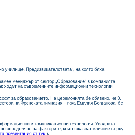
но училище. Предизвикателствата“, на която бяха
грамен мениджър от сектор „Образование“ в компанията
как ходът на съвременните информационни технологии
софт за образованието. На церемонията бе обявено, че 9.
ктора на Френската гимназия – г-жа Емилия Богданова, бе
информационни и комуникационни технологии. Уводната
 по определяне на факторите, които оказват влияние върху
та презентация от тук
).