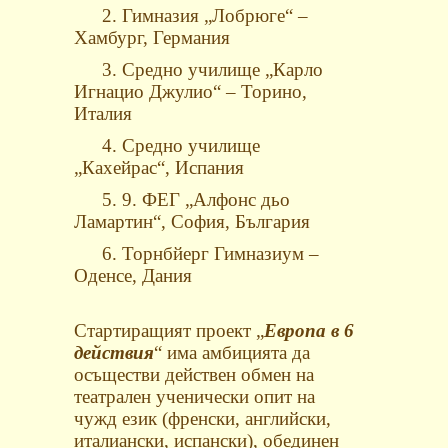
2. Гимназия „Лобрюге“ –
Хамбург, Германия
3. Средно училище „Карло
Игнацио Джулио“ – Торино,
Италия
4. Средно училище
„Кахейрас“, Испания
5. 9. ФЕГ
„Алфонс дьо
Ламартин“, София, България
6. Торнбйерг Гимназиум –
Од
e
нс
e
, Дания
Стартиращият проект „
Европа в 6
действия
“ има амбицията да
осъществи действен обмен на
театрален ученически опит на
чужд език (френски, английски,
италиански, испански), обединен