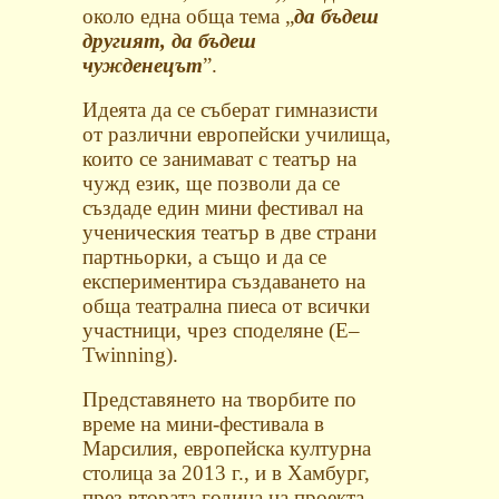
около една обща тема „
да бъдеш
другият, да бъдеш
чужденецът
”.
Идеята да се съберат гимназисти
от различни европейски училища,
които се занимават с театър на
чужд език, ще позволи да се
създаде един мини фестивал на
ученическия театър в две страни
партньорки, а също и да се
експериментира създаването на
обща театрална пиеса от всички
участници, чрез споделяне (
E
–
Twinning
).
Представянето на творбите по
време на мини-фестивала в
Марсилия, европейска културна
столица за 2013 г., и в Хамбург,
през втората година на проекта