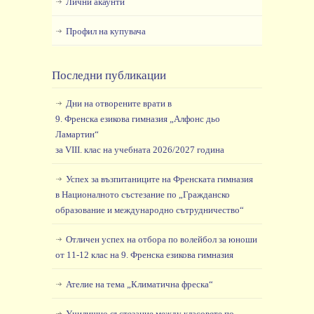
Лични акаунти
Профил на купувача
Последни публикации
Дни на отворените врати в
9. Френска езикова гимназия „Алфонс дьо
Ламартин“
за VIII. клас на учебната 2026/2027 година
Успех за възпитаниците на Френската гимназия
в Националното състезание по „Гражданско
образование и международно сътрудничество“
Отличен успех на отбора по волейбол за юноши
от 11-12 клас на 9. Френска езикова гимназия
Ателие на тема „Климатична фреска“
Училищно състезание между класовете по