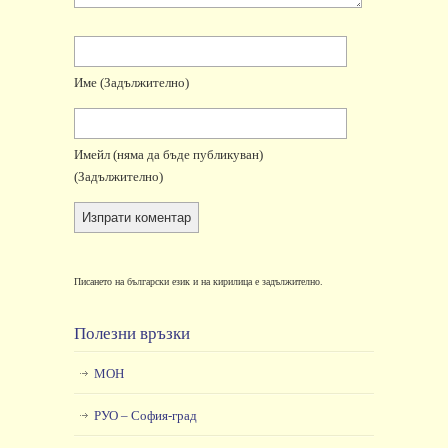
Име
(задължително)
Имейл
(няма да бъде публикуван)
(задължително)
Писането на български език и на кирилица е задължително.
Полезни връзки
МОН
РУО – София-град