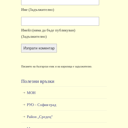
Име
(задължително)
Имейл
(няма да бъде публикуван)
(задължително)
Писането на български език и на кирилица е задължително.
Полезни връзки
МОН
РУО – София-град
Район „Средец“