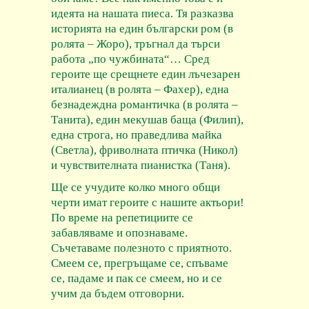
идеята на нашата пиеса. Тя разказва
историята на един български ром (в
ролята – Жоро), тръгнал да търси
работа
„по чужбината“… Сред
героите ще срещнете един лъчезарен
италианец (в ролята – Фахер), една
безнадеждна романтичка (в ролята –
Танита), един мекушав баща (Филип),
една строга, но праведлива майка
(Светла), фриволната птичка (Никол)
и чувствителната пианистка (Таня).
Ще се учудите колко много общи
черти имат героите с нашите актьори!
По време на репетициите се
забавляваме и опознаваме.
Съчетаваме полезното с приятното.
Смеем се, прегръщаме се, спъваме
се, падаме и пак се смеем, но и се
учим да бъдем отговорни.