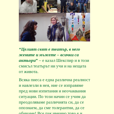
“
Целият свят е театър, в него
жените и мъжете – всички са
актьори
”
– е казал Шекспир и в този
смисъл театърът ни учи и на нещата
от живота.
Всяка пиеса е една различна реалност
и навлезли в нея, ние се изправяме
пред нови изпитания и неочаквания
ситуации. По този начин се учим да
преодоляваме различията си, да се
опознаем, да сме толерантни, да се
обичаме! Все пак именно това е и