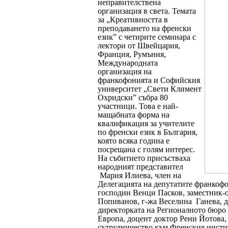
неправителствена
организация в света. Темата
за „Креативността в
преподаването на френски
език” с четирите семинара с
лектори от Швейцария,
Франция, Румъния,
Международната
организация на
франкофонията и Софийския
университет „Свети Климент
Охридски” събра 80
участници. Това е най-
мащабната форма на
квалификация за учителите
по френски език в България,
която всяка година е
посрещана с голям интерес.
На събитието присъстваха
народният представител
Мария Илиева, член на
Делегацията на депутатите франкофо
господин Венци Пасков, заместник-о
Попиванов, г-жа Веселина
Ганева, 
директорката на Регионалното бюро
Европа, доцент доктор Рени Йотова,
сътрудничество към Френския инстит