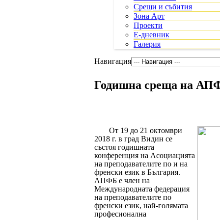
Срещи и събития
Зона Арт
Проекти
Е-дневник
Галерия
Навигация
Годишна среща на АП
От 19 до 21 октомври
2018 г. в град Видин се
състоя годишната
конференция на Асоциацията
на преподавателите по и на
френски език в България.
АПФБ е член на
Международната федерация
на преподавателите по
френски език, най-голямата
професионална