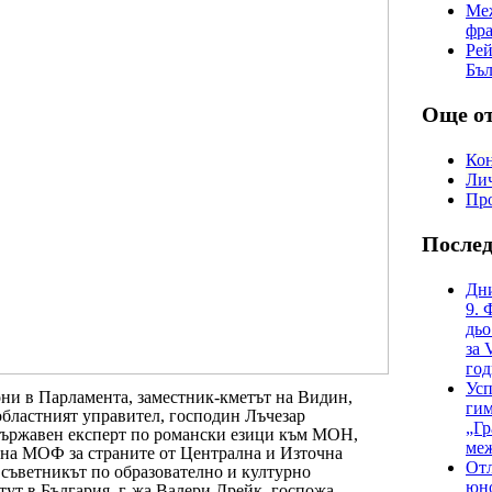
Меж
фр
Рей
Бъл
Още от
Ко
Лич
Про
После
Дни
9. 
дьо
за 
год
Усп
ни в Парламента, заместник-кметът на Видин,
гим
бластният управител, господин Лъчезар
„Гр
държавен експерт по романски езици към МОН,
меж
 на МОФ за страните от Централна и Източна
Отл
 съветникът по образователно и културно
юно
ут в България, г-жа Валери Дрейк, госпожа