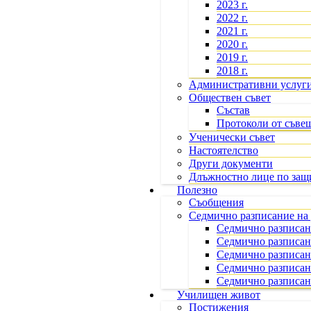
2023 г.
2022 г.
2021 г.
2020 г.
2019 г.
2018 г.
Административни услуг
Обществен съвет
Състав
Протоколи от съве
Ученически съвет
Настоятелство
Други документи
Длъжностно лице по защ
Полезно
Съобщения
Седмично разписание на 
Седмично разписани
Седмично разписан
Седмично разписан
Седмично разписан
Седмично разписани
Училищен живот
Постижения