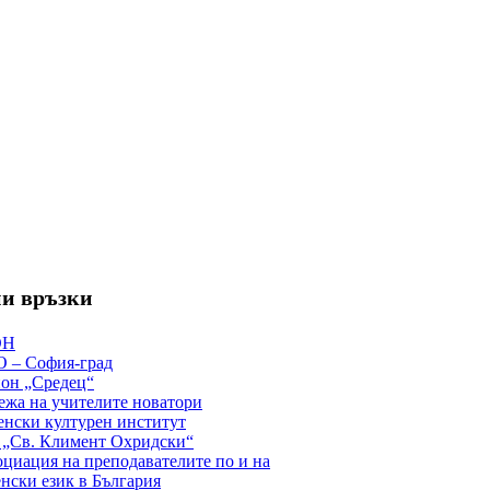
и връзки
ОН
 – София-град
он „Средец“
жа на учителите новатори
нски културен институт
 „Св. Климент Охридски“
циация на преподавателите по и на
нски език в България