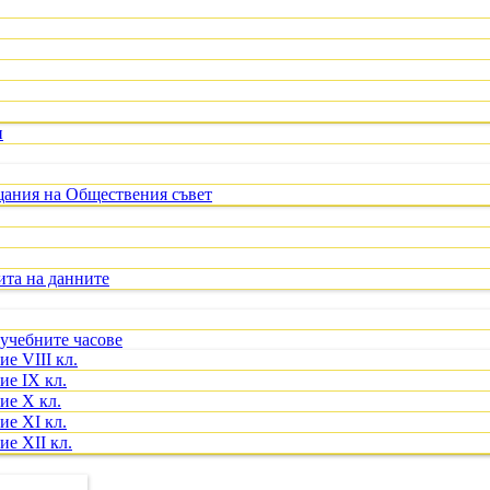
и
щания на Обществения съвет
ита на данните
учебните часове
е VIII кл.
ие IX кл.
ие X кл.
ие XI кл.
е XII кл.