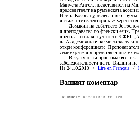
Мануела Ангел,
представител на Ми
председателят на румънската асоциа
Ирина Косовану, делегация от румън
и стажантите-лектори към Френския 
Домакин на събитието бе госпо
и преподавател по френски език. П
преводач и главен учител в 9 ФЕГ „
на Академичните палми за заслуги в 
откри конференцията. Преподаватели
семинарите и в представянията на н
В културната програма бяха вк
забележителности на гр. Видин и на 
На 24.10.2018
/
Lire en Français
/
Вашият коментар