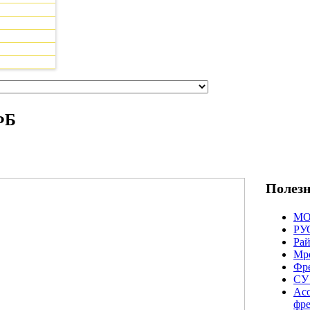
ФБ
Полезн
М
РУО
Рай
Мре
Фре
СУ
Асо
фре