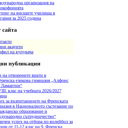
дународна организация на
анкофонията
тинг на висшите училища в
гария за 2025 година
 сайта
нтакти
ни акаунти
фил на купувача
дни публикации
 на отворените врати в
Френска езикова гимназия „Алфонс
 Ламартин“
VIII. клас на учебната 2026/2027
ина
ех за възпитаниците на Френската
назия в Националното състезание по
ажданско образование и
дународно сътрудничество“
ичен успех на отбора по волейбол за
ши от 11-12 клас на 9. Френска