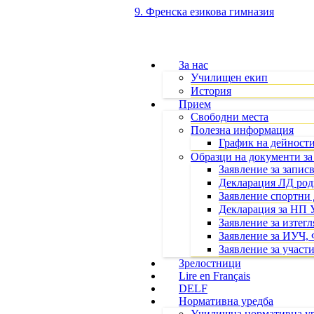
9. Френска езикова гимназия
За нас
Училищен екип
История
Прием
Свободни места
Полезна информация
График на дейности
Образци на документи за
Заявление за записв
Декларация ЛД роди
Заявление спортни
Декларация за НП 
Заявление за изтег
Заявление за ИУЧ, 
Заявление за участи
Зрелостници
Lire en Français
DELF
Нормативна уредба
Училищна нормативна у