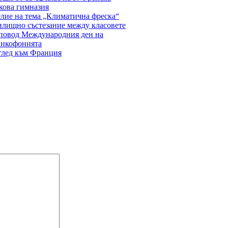
кова гимназия
лие на тема „Климатична фреска“
лищно състезание между класовете
повод Международния ден на
анкофонията
глед към Франция