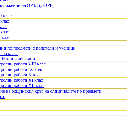
приложение на ОРЗД (GDPR)
I клас
 клас
клас
 клас
 клас
ции по предмети с родители и ученици
с на класа
аботи и контролни
ролни работи VIII клас
тролни работи IX клас
тролни работи X клас
тролни работи XI клас
тролни работи XII клас
ане на общинския кръг на олимпиадите по предмети
ите