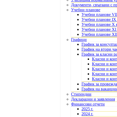
Документи, свързани с 
Учебни планове
Учебни планове VII
Учебни планове IX
Учебни планове X 
Учебни планове XI
Учебни планове XII
Графици
График за консулта
График на втори ча
График за класни р
Класни и конт
Класни и кон
Класни и кон
Класни и кон
Класни и кон
График за провежд
График на ваканци
Стипендии
Декларации и заявления
Финансови отчети
2025 г.
2024 г.