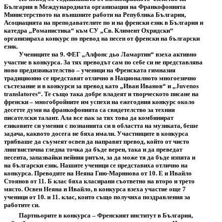
България в Международната организация на Франкофонията
Министерството на външните работи на Република България,
Асоциацията на преподавателите по и на френски език в България и
катедра „Романистика“ към СУ „Св. Климент Охридски“
организираха конкурс по превод на песен от френски на български
език.
Учениците на 9. ФЕГ „Алфонс дьо Ламартин“ взеха активно
участие в конкурса. За тях преводът сам по себе си не представлява
ново предизвикателство – ученици на Френската гимназия
традиционно се представят отлично в Националното многоезично
състезание и в конкурси за превод като „Иван Иванов“ и „Juvenos
translatores“. Те също така добре владеят и творческото писане на
френски – многобройните им успехи на ежегодния конкурс около
десетте думи на франкофонията са свидетелство за техния
писателски талант. Ала все пак за тях това да комбинират
езиковите си умения с познанията си в областта на музиката, беше
задача, каквото досега не бяха имали. Участниците в конкурса
трябваше да съумеят освен да направят превод, който от чисто
лингвистична гледна точка да бъде верен, така и да преведат
песента, запазвайки нейния ритъм, за да може тя да бъде изпята и
на български език. Нашите ученици се представиха отлично на
конкурса. Преводите на Неяна Гию-Маринова от 10. Е и Ивайло
Стоянов от 11. Б клас бяха класирани съответно на второ и трето
място. Освен Неяна и Ивайло, в конкурса взеха участие още 7
ученици от 10. и 11. клас, които също получиха поздравления за
работите си.
Партньорите в конкурса – Френският институт в България,