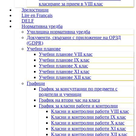
класиране за прием в VIII клас
Зрелостници
Lire en Français
DELF
Нормативна уредба
Училищна нормативна уредба
Документи, свързани с приложение на ОРЗД
(GDPR)
Учебни планове
Учебни планове VIII клас
Учебни планове IX клас
Учебни планове X клас
Учебни планове XI клас
Учебни планове XII клас
Графици
График за консултации по предмети с
родители и ученици
График на втори час на класа
График за класни работи и контролни
Класни и контролни работи VIII клас
Класни и контролни работи IX клас
Класни и контролни работи X клас
Класни и контролни работи XI клас
Класни и контролни работи XII клас