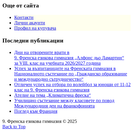
Още от сайта
Контакти
Лични акаунти
Профил на купувача
Последни публикации
Дни на отворените врати в
9. Френска езикова гимназия „Алфонс дьо Ламартин“
за VIII. клас на учебната 2026/2027 година
Успех за възпитаниците на Френската гимназия в
Националното състезание по „Гражданско образование
и международно сътрудничество“
Отличен успех на отбора по волейбол за юноши от 11-12
клас на 9. Френска езикова гимназия
Ателие на тема „Климатична фреска“
Училищно състезание между класовете по повод
Международния ден на франкофонията
Поглед към Франция
9. Френска езикова гимназия © 2025
Back to Top