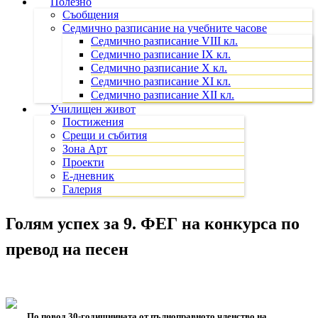
Полезно
Съобщения
Седмично разписание на учебните часове
Седмично разписание VIII кл.
Седмично разписание IX кл.
Седмично разписание X кл.
Седмично разписание XI кл.
Седмично разписание XII кл.
Училищен живот
Постижения
Срещи и събития
Зона Арт
Проекти
Е-дневник
Галерия
Голям успех за 9. ФЕГ на конкурса по
превод на песен
По повод 30-годишнината от пълноправното членство на