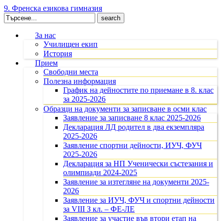
9. Френска езикова гимназия
Search
for:
За нас
Училищен екип
История
Прием
Свободни места
Полезна информация
График на дейностите по приемане в 8. клас
за 2025-2026
Образци на документи за записване в осми клас
Заявление за записване 8 клас 2025-2026
Декларация ЛД родител в два екземпляра
2025-2026
Заявление спортни дейности, ИУЧ, ФУЧ
2025-2026
Декларация за НП Ученически състезания и
олимпиади 2024-2025
Заявление за изтегляне на документи 2025-
2026
Заявление за ИУЧ, ФУЧ и спортни дейности
за VIII З кл. – ФЕ-ЛЕ
Заявление за участие във втори етап на