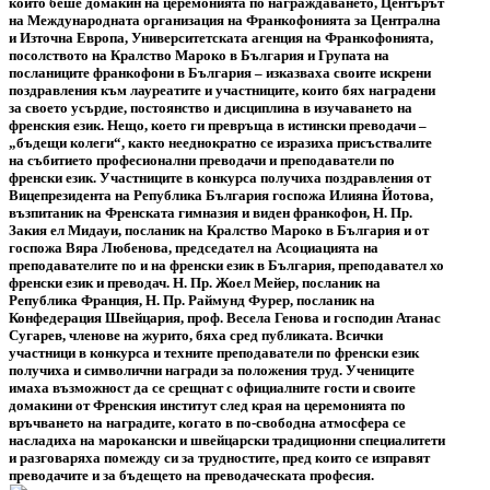
който беше домакин на церемонията по награждаването, Центърът
на Международната организация на Франкофонията за Централна
и Източна Европа, Университетската агенция на Франкофонията,
посолството на Кралство Мароко в България и Групата на
посланиците франкофони в България – изказваха своите искрени
поздравления към лауреатите и участниците, които бях наградени
за своето усърдие, постоянство и дисциплина в изучаването на
френския език. Нещо, което ги превръща в истински преводачи –
„бъдещи колеги“, както нееднократно се изразиха присъствалите
на събитието професионални преводачи и преподаватели по
френски език. Участниците в конкурса получиха поздравления от
Вицепрезидента на Република България госпожа Илияна Йотова,
възпитаник на Френската гимназия и виден франкофон, Н. Пр.
Закия ел Мидауи, посланик на Кралство Мароко в България и от
госпожа Вяра Любенова, председател на Асоциацията на
преподавателите по и на френски език в България, преподавател хо
френски език и преводач. Н. Пр. Жоел Мейер, посланик на
Република Франция, Н. Пр. Раймунд Фурер, посланик на
Конфедерация Швейцария, проф. Весела Генова и господин Атанас
Сугарев, членове на журито, бяха сред публиката. Всички
участници в конкурса и техните преподаватели по френски език
получиха и символични награди за положения труд. Учениците
имаха възможност да се срещнат с официалните гости и своите
домакини от Френския институт след края на церемонията по
връчването на наградите, когато в по-свободна атмосфера се
насладиха на марокански и швейцарски традиционни специалитети
и разговаряха помежду си за трудностите, пред които се изправят
преводачите и за бъдещето на преводаческата професия.