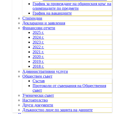
График за провеждане на общинския кръг на
олимпиадите по предмети
График на ваканциите
Стипендии
Декларации и заявления
Финансови отчети
2025 г.
2024 г.
2023 г.
2022 г.
2021 г.
2020 г.
2019 г.
2018 г.
Административни услуги
Обществен съвет
Състав
Протоколи от съвещания на Обществения
съвет
Ученически съвет
Настоятелство
Други документи
Длъжностно лице по защита на данните