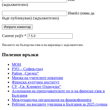
(задължително)
Имейл
(няма да
бъде публикуван)
(задължително)
Current ye@r
*
Писането на български език и на кирилица е задължително.
Полезни връзки
МОН
РУО – София-град
Район „Средец“
Мрежа на учителите новатори
Френски културен институт
СУ „Св. Климент Охридски“
Асоциация на преподавателите по и на френски език в
България
Международна организация на франкофонията
Рейтинг на висшите училища в България за 2025 година