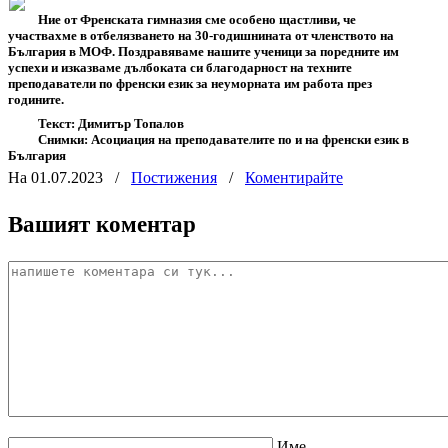
Ние от Френската гимназия сме особено щастливи, че
участвахме в отбелязването на 30-годишнината от членството на
България в МОФ. Поздравяваме нашите ученици за поредните им
успехи и изказваме дълбоката си благодарност на техните
преподаватели по френски език за неуморната им работа през
годините.
Текст: Димитър Топалов
Снимки: Асоциация на преподавателите по и на френски език в
България
На 01.07.2023
/
Постижения
/
Коментирайте
Вашият коментар
Име