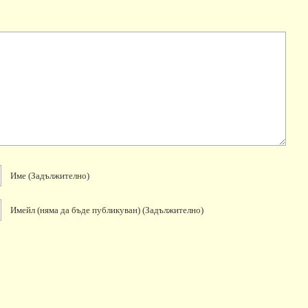
Име
(задължително)
Имейл
(няма да бъде публикуван)
(задължително)