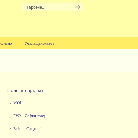
олезно
Училищен живот
Полезни връзки
МОН
РУО – София-град
Район „Средец“