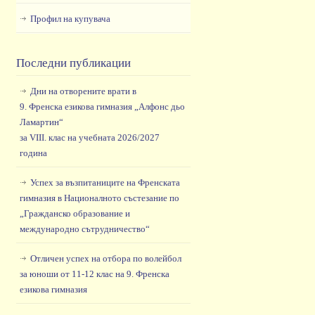
Профил на купувача
Последни публикации
Дни на отворените врати в
9. Френска езикова гимназия „Алфонс дьо
Ламартин“
за VIII. клас на учебната 2026/2027
година
Успех за възпитаниците на Френската
гимназия в Националното състезание по
„Гражданско образование и
международно сътрудничество“
Отличен успех на отбора по волейбол
за юноши от 11-12 клас на 9. Френска
езикова гимназия