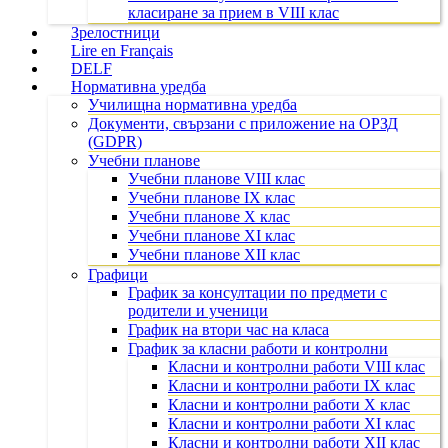
класиране за прием в VIII клас
Зрелостници
Lire en Français
DELF
Нормативна уредба
Училищна нормативна уредба
Документи, свързани с приложение на ОРЗД
(GDPR)
Учебни планове
Учебни планове VIII клас
Учебни планове IX клас
Учебни планове X клас
Учебни планове XI клас
Учебни планове XII клас
Графици
График за консултации по предмети с
родители и ученици
График на втори час на класа
График за класни работи и контролни
Класни и контролни работи VIII клас
Класни и контролни работи IX клас
Класни и контролни работи X клас
Класни и контролни работи XI клас
Класни и контролни работи XII клас