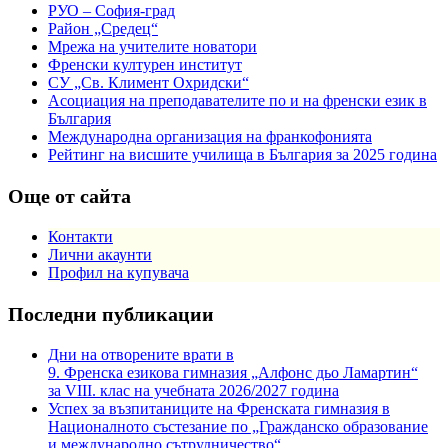
РУО – София-град
Район „Средец“
Мрежа на учителите новатори
Френски културен институт
СУ „Св. Климент Охридски“
Асоциация на преподавателите по и на френски език в
България
Международна организация на франкофонията
Рейтинг на висшите училища в България за 2025 година
Още от сайта
Контакти
Лични акаунти
Профил на купувача
Последни публикации
Дни на отворените врати в
9. Френска езикова гимназия „Алфонс дьо Ламартин“
за VIII. клас на учебната 2026/2027 година
Успех за възпитаниците на Френската гимназия в
Националното състезание по „Гражданско образование
и международно сътрудничество“