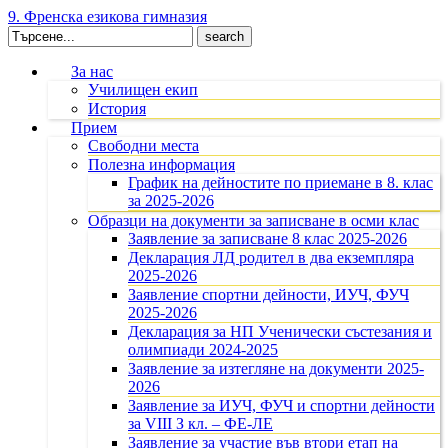
9. Френска езикова гимназия
Search
for:
За нас
Училищен екип
История
Прием
Свободни места
Полезна информация
График на дейностите по приемане в 8. клас
за 2025-2026
Образци на документи за записване в осми клас
Заявление за записване 8 клас 2025-2026
Декларация ЛД родител в два екземпляра
2025-2026
Заявление спортни дейности, ИУЧ, ФУЧ
2025-2026
Декларация за НП Ученически състезания и
олимпиади 2024-2025
Заявление за изтегляне на документи 2025-
2026
Заявление за ИУЧ, ФУЧ и спортни дейности
за VIII З кл. – ФЕ-ЛЕ
Заявление за участие във втори етап на