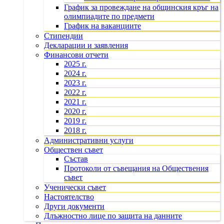
График за провеждане на общинския кръг на
олимпиадите по предмети
График на ваканциите
Стипендии
Декларации и заявления
Финансови отчети
2025 г.
2024 г.
2023 г.
2022 г.
2021 г.
2020 г.
2019 г.
2018 г.
Административни услуги
Обществен съвет
Състав
Протоколи от съвещания на Обществения
съвет
Ученически съвет
Настоятелство
Други документи
Длъжностно лице по защита на данните