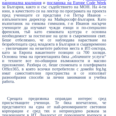
национална коалиция
и
посланика на Europe Code Week
за България, както и със съдействието на МОН. На 4-ти
юни, в качеството си на лектор по програмата на проекта
пред учениците се представи г-н Петър Иванов –
изпълнителен директор на Майкрософт-България. Като
възпитаник на езикова гимназия, г-н Иванов насърчи
учениците да изучават чужди езици и по-специално
френския, тъй като езиковата култура е основна
необходимост за постигане на цели в съвременния свят.
Беше отбелязано, че се наблюдава нарастване на
безработицата сред младежта в България и същевременно
– увеличаване на незаетите работни места в ИТ-сектора,
като за Европа вакантните позиции са 700 хиляди.
Основна тема на презентацията бяха „облачните услуги“
и техните все по-обширни възможности и масово
приложение. Разбира се, беше спомената и платформата
Office365, в която всички потребители с домейн feg.bg
имат самостоятелни пространства и се използват
разнообразни способи за лични занимания и учебна
работа.
Срещата предизвика оправдан интерес сред
присъстващите ученици. Те бяха впечатлени, че
представител на една от най-реномираните световни
корпорации е сред тях и непринудено разказа за
тенденциите в ИТ. Диалогът от породените въпроси и