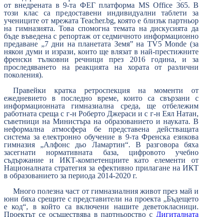
от внедрената в 9-та ФЕГ платформа MS Office 365. В
този клас са предоставени индивидуални таблети за
учениците от мрежата Teacher.bg, която е близък партньор
на гимназията. Това спомогна темата на дискусията да
бъде въведена с репортаж от седмичното информационно
предаване „7 дни на планетата Земя” на TV5 Monde (за
някои думи и изрази, които ще влязат в най-престижните
френски тълковни речници през 2016 година, и за
проследяването на реакцията на хората от различни
поколения).
Правейки кратка ретроспекция на моменти от
ежедневието в последно време, които са свързани с
информационната гимназиална среда, ще отбележим
работната среща с г-н Роберто Джераси и с г-н Еял Натан,
съветници на Министъра на образованието и науката. В
неформална атмосфера бе представена действащата
система за електронно обучение в 9-та Френска езикова
гимназия „Алфонс дьо Ламартин“. В разговора бяха
засегнати нормативната база, цифровото учебно
съдържание и ИКТ-компетенциите като елементи от
Националната стратегия за ефективно прилагане на ИКТ
в образованието за периода 2014-2020 г.
Много полезна част от гимназиалния живот през май и
юни бяха срещите с представители на проекта „Бъдещето
е код“, в който са включени нашите деветокласници.
Проектът се осъществява в партньорство с
Дигиталната