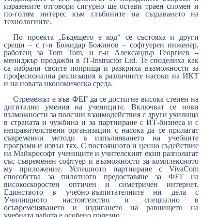
изразените отговори сигурно ще остави траен спомен и
по-голям интерес към глъбините на създаването на
технологиите.
По проекта „Бъдещето е код“ се състояха и други
срещи – с г-н Божидар Божинов – софтуерен инженер,
работещ за Tom Tom, и г-н Александър Георгиев –
мениджър продажби в IТ-Instructor Ltd. Те споделиха как
са избрали своите поприща и разкриха възможности за
професионална реализация в различните насоки на ИКТ
и на новата икономическа среда.
Стремежът е във ФЕГ да се достигне висока степен на
дигитални
умения на учениците. Включват се нови
възможности за полезни взаимодействия с други училища
в страната и чужбина и за партниране с ИТ-бизнеса и с
неправителствени организации с насока да се прилагат
съвременни методи в изпълняването на учебните
програми и извън тях. С постоянното и ценно съдействие
на Майкрософт учениците и учителският екип разполагат
със съвременен софтуер и възможности за комплексното
му приложение. Успешното партниране с
VivaCom
способства за пилотното предоставяне за ФЕГ на
високоскоростен оптичен и симетричен интернет.
Единството в учебно-възпитателните ни дела с
Училищното настоятелство и специално в
осъвременяването и издигането на равнището на
учебната работа е особено полезно.