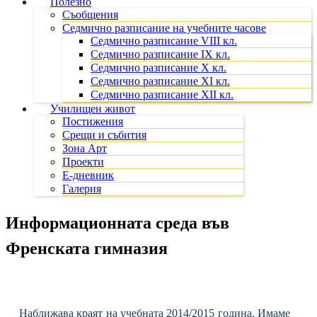
Полезно
Съобщения
Седмично разписание на учебните часове
Седмично разписание VIII кл.
Седмично разписание IX кл.
Седмично разписание X кл.
Седмично разписание XI кл.
Седмично разписание XII кл.
Училищен живот
Постижения
Срещи и събития
Зона Арт
Проекти
Е-дневник
Галерия
Информационната среда във
Френската гимназия
Наближава краят на учебната 2014/2015 година. Имаме