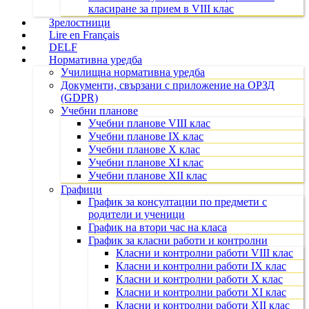
класиране за прием в VIII клас
Зрелостници
Lire en Français
DELF
Нормативна уредба
Училищна нормативна уредба
Документи, свързани с приложение на ОРЗД
(GDPR)
Учебни планове
Учебни планове VIII клас
Учебни планове IX клас
Учебни планове X клас
Учебни планове XI клас
Учебни планове XII клас
Графици
График за консултации по предмети с
родители и ученици
График на втори час на класа
График за класни работи и контролни
Класни и контролни работи VIII клас
Класни и контролни работи IX клас
Класни и контролни работи X клас
Класни и контролни работи XI клас
Класни и контролни работи XII клас