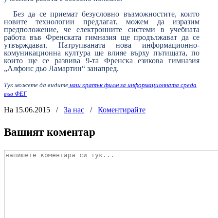
Без да се приемат безусловно възможностите, които
новите технологии предлагат, можем да изразим
предположение, че електронните системи в учебната
работа във Френската гимназия ще продължават да се
утвърждават. Натрупваната нова информационно-
комуникационна култура ще влияе върху пътищата, по
които ще се развива 9-та Френска езикова гимназия
„Алфонс дьо Ламартин“ занапред.
Тук можете да видите
наш кратък филм за информационната среда
във ФЕГ
На 15.06.2015
/
За нас
/
Коментирайте
Вашият коментар