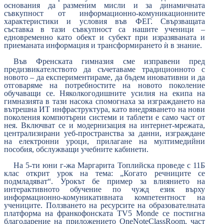
основания да разменим мисли и за динамичната
съвкупност от информационно-комуникационните
характеристики и условия във ФЕГ. Свързващата
съставка в тази съвкупност са нашите ученици –
едновременно като обект и субект при изразяваната и
приеманата информация и трансформирането
ѝ
в знание.
Във Френската гимназия сме изправени пред
предизвикателството да съчетаваме традиционното с
новото – да експериментираме, да бъдем иновативни и да
отговаряме на потребностите на новото поколение
обучаващи се. Няколкогодишните усилия на екипа на
гимназията в тази насока спомогнаха за изграждането на
вътрешна ИТ инфраструктура, като внедряването на нови
поколения компютърни системи и таблети е само част от
нея. Включват се и модернизация на интернет-мрежата,
централизирани уеб-пространства за данни, изграждане
на електронни уроци, прилагане на мултимедийни
пособия, обслужващи учебните кабинети.
На 5-ти юни г-жа Маргарита Топлийска проведе с 11Б
клас открит урок на тема: „Когато речниците се
подмладяват“. Урокът бе пример за влиянието на
интерактивното обучение по чужд език върху
информационно-комуникативната компетентност на
учениците. Ползването на ресурсите на образователната
платформа на франкофонската TV5 Monde се постигна
благодарение на приложението OneNoteClassRoom, част