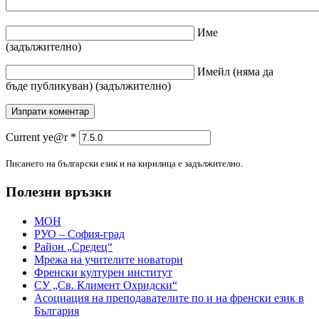
Име
(задължително)
Имейл
(няма да
бъде публикуван)
(задължително)
Current ye@r
*
Писането на български език и на кирилица е задължително.
Полезни връзки
МОН
РУО – София-град
Район „Средец“
Мрежа на учителите новатори
Френски културен институт
СУ „Св. Климент Охридски“
Асоциация на преподавателите по и на френски език в
България