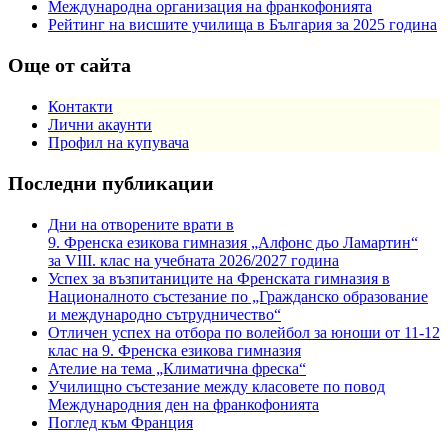
Международна организация на франкофонията
Рейтинг на висшите училища в България за 2025 година
Още от сайта
Контакти
Лични акаунти
Профил на купувача
Последни публикации
Дни на отворените врати в
9. Френска езикова гимназия „Алфонс дьо Ламартин“
за VIII. клас на учебната 2026/2027 година
Успех за възпитаниците на Френската гимназия в
Националното състезание по „Гражданско образование
и международно сътрудничество“
Отличен успех на отбора по волейбол за юноши от 11-12
клас на 9. Френска езикова гимназия
Ателие на тема „Климатична фреска“
Училищно състезание между класовете по повод
Международния ден на франкофонията
Поглед към Франция