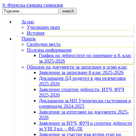
9. Френска езикова гимназия
Search
for:
За нас
Училищен екип
История
Прием
Свободни места
Полезна информация
График на дейностите по приемане в 8. клас
за 2025-2026
Образци на документи за записване в осми клас
Заявление за записване 8 клас 2025-2026
Декларация ЛД родител в два екземпляра
2025-2026
Заявление спортни дейности, ИУЧ, ФУЧ
2025-2026
Декларация за НП Ученически състезания и
олимпиади 2024-2025
Заявление за изтегляне на документи 2025-
2026
Заявление за ИУЧ, ФУЧ и спортни дейности
за VIII З кл. – ФЕ-ЛЕ
Заявление за участие във втори етап на