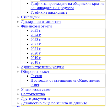
График за провеждане на общинския кръг на
олимпиадите по предмети
График на ваканциите
Стипендии
Декларации и заявления
Финансови отчети
2025 г.
2024 г.
2023 г.
2022 г.
2021 г.
2020 г.
2019 г.
2018 г.
Административни услуги
Обществен съвет
Състав
Протоколи от съвещания на Обществения
съвет
Ученически съвет
Настоятелство
Други документи
Длъжностно лице по защита на данните