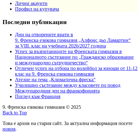
Лични акаунти
Профил на купувача
Последни публикации
Дни на отворените врати в
9. Френска езикова гимназия „Алфонс дьо Ламартин“
за VIII. клас на учебната 2026/2027 година
Успех за възпитаниците на Френската гимназия в
Националното състезание по „Гражданско образование
и международно сътрудничество“
Отличен успех на отбора по волейбол за юноши от 11-12
клас на 9. Френска езикова гимназия
Ателие на тема „Климатична фреска“
Училищно състезание между класовете по повод
Международния ден на франкофонията
Поглед към Франция
9. Френска езикова гимназия © 2025
Back to Top
Това е архив на стария сайт. За актуална информация посете
новия
.