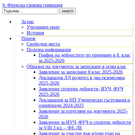
9. Френска езикова гимназия
Search
for:
За нас
Училищен екип
История
Прием
Свободни места
Полезна информация
График на дейностите по приемане в 8. клас
за 2025-2026
Образци на документи за записване в осми клас
Заявление за записване 8 клас 2025-2026
Декларация ЛД родител в два екземпляра
2025-2026
Заявление спортни дейности, ИУЧ, ФУЧ
2025-2026
Декларация за НП Ученически състезания и
олимпиади 2024-2025
Заявление за изтегляне на документи 2025-
2026
Заявление за ИУЧ, ФУЧ и спортни дейности
за VIII З кл. – ФЕ-ЛЕ
Заявление за участие във втори етап на