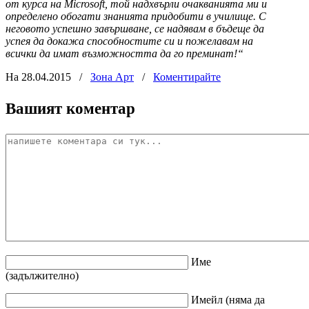
от курса на Мicrosoft, той надхвърли очакванията ми и
определено обогати знанията придобити в училище. С
неговото успешно завършване, се надявам в бъдеще да
успея да докажа способностите си и пожелавам на
всички да имат възможността да го преминат!“
На 28.04.2015
/
Зона Арт
/
Коментирайте
Вашият коментар
Име
(задължително)
Имейл
(няма да