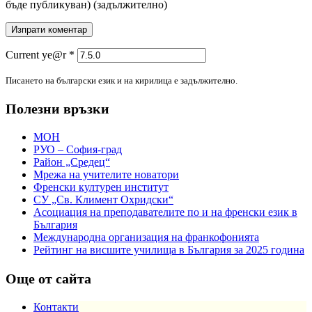
бъде публикуван)
(задължително)
Current ye@r
*
Писането на български език и на кирилица е задължително.
Полезни връзки
МОН
РУО – София-град
Район „Средец“
Мрежа на учителите новатори
Френски културен институт
СУ „Св. Климент Охридски“
Асоциация на преподавателите по и на френски език в
България
Международна организация на франкофонията
Рейтинг на висшите училища в България за 2025 година
Още от сайта
Контакти