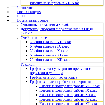
класиране за прием в VIII клас
Зрелостници
Lire en Français
DELF
Нормативна уредба
Училищна нормативна уредба
Документи, свързани с приложение на ОРЗД
(GDPR)
Учебни планове
Учебни планове VIII клас
Учебни планове IX клас
Учебни планове X клас
Учебни планове XI клас
Учебни планове XII клас
Графици
График за консултации по предмети с
родители и ученици
График на втори час на класа
График за класни работи и контролни
Класни и контролни работи VIII клас
Класни и контролни работи IX клас
Класни и контролни работи X клас
Класни и контролни работи XI клас
Класни и контролни работи XII клас