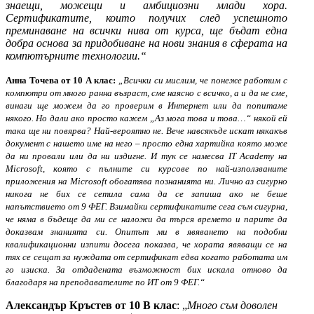
знаещи, можещи и амбициозни млади хора.
Сертификатите, които получих след успешното
преминаване на всички нива от курса, ще бъдат една
добра основа за придобиване на нови знания в сферата на
компютърните технологии.“
Анна Точева от 10 А клас:
„Всички си мислим, че понеже работим с
компютри от много ранна възраст, сме наясно с всичко, а и да не сме,
винаги ще можем да го проверим в Интернет или да попитаме
някого. Но дали ако просто кажем „Аз мога това и това…“ някой ей
така ще ни повярва? Най-вероятно не. Вече навсякъде искат някакъв
документ с нашето име на него – просто една хартийка която може
да ни провали или да ни издигне. И тук се намесва IT Academy на
Microsoft, която с пълните си курсове по най-използваните
приложения на Microsoft обогатява познанията ни. Лично аз сигурно
никога не бих се сетила сама да се запиша ако не беше
напътствието от 9 ФЕГ. Взимайки сертификатите сега съм сигурна,
че няма в бъдеще да ми се наложи да търся времето и парите да
доказвам знанията си. Опитът ми в явяването на подобни
квалификационни изпити досега показва, че хората явяващи се на
тях се сещат за нуждата от сертификат едва когато работата им
го изиска. За отдадената възможност бих искала отново да
благодаря на преподавателите по ИТ от 9 ФЕГ.“
Александър Кръстев от 10 В клас
: „
Много съм доволен