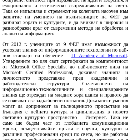
емоционално и естетическо съпреживявания на света.
Така се изпълнява и стремежът на колегията насочен към
развитие на умението на възпитаниците на ФЕГ да
разбират хората и културите, и да вникват в широкия и
разнообразен кръг от съвременни методи на обработка и
анализ на информацията.
От 2012 г. учениците от 9 ФЕГ имат възможност да
усвояват знания от информационните технологии по най-
нов стандарт на обучение –
IT Academy of Microsoft
.
Утвърдените по цял свят сертификати за компетентност
от Microsoft Office Specialist до най-високите нива на
Microsoft Certified Professional, доказват знанията и
личностното представяне пред академични и
работодателски структури. Съчетаването на
информационно-технологичните и специализираните
знания ще отреждат на младите хора шанса и правото да
се изявяват със задълбочени познания. Доказаните умения
могат да допринесат за пълноценното присъствие на
България с нейната култура и цивилизация в новото
световно културно пространство – Интернет. Така не
само ще бъдем част от глобалната комуникационна
мрежа, осъществявайки връзка с научни, културни и
различни професионални среди по света, но ще работим
активно за добър и авторитетен образ на страната ни в