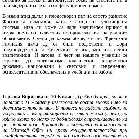
най-модерната среда за информационен обмен.
В изминатия дълъг и плодотворен път на своето развитие
Френската гимназия, като частица от училищната
система, едва ли може да даде значителен принос в
изучаването на цялостния исторически път на родното
образование. Смеем да кажем обаче, че без Френската
гимназия няма да са били подготвени и дори
предопределени за житейския си път, многото нейни
възпитаници. И затова, в чест на нашите ученици се
стремим да синтезираме класически, исторически
доказани, национални и световни, и съвременно-
репрезентативни обозначения в учебната ни работа.
Гергана Борисова от 10 Б клас
:
„Трябва да призная, че в
началото IT Academy изглеждаше доста високо ниво за
достигане, поне за мен. В процеса на работа разбрах, че
усърдието и концентрацията са ключът към успеха, до
който малко по малко се доближавах с преминаването на
различните нива. В наши дни владеенето на тънкостите
на Microsoft Office ни прави конкурентноспособни при
кандидатстване за работа, но и ни дава самочувствие на