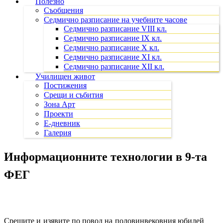
Полезно
Съобщения
Седмично разписание на учебните часове
Седмично разписание VIII кл.
Седмично разписание IX кл.
Седмично разписание X кл.
Седмично разписание XI кл.
Седмично разписание XII кл.
Училищен живот
Постижения
Срещи и събития
Зона Арт
Проекти
Е-дневник
Галерия
Информационните технологии в 9-та
ФЕГ
Срещите и изявите по повод на половинвековния юбилей