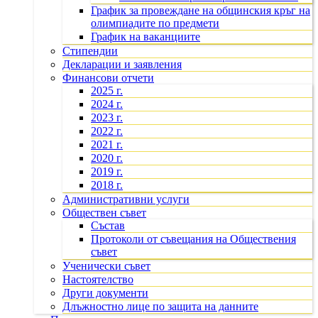
График за провеждане на общинския кръг на
олимпиадите по предмети
График на ваканциите
Стипендии
Декларации и заявления
Финансови отчети
2025 г.
2024 г.
2023 г.
2022 г.
2021 г.
2020 г.
2019 г.
2018 г.
Административни услуги
Обществен съвет
Състав
Протоколи от съвещания на Обществения
съвет
Ученически съвет
Настоятелство
Други документи
Длъжностно лице по защита на данните