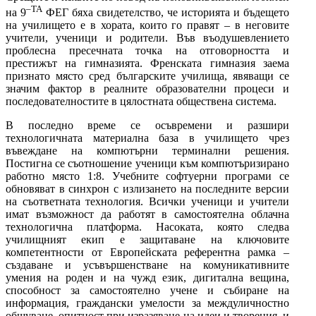
–ТА
на 9
ФЕГ бяха свидетелство, че историята и бъдещето
на училището е в хората, които го правят – в неговите
учители, ученици и родители. Във въодушевлението
проблесна пресечната точка на отговорността и
престижът на гимназията. Френската гимназия заема
признато място сред българските училища, явяващи се
значим фактор в реалните образователни процеси и
последователностите в цялостната обществена система.
В последно време се осъвремени и разшири
технологичната материална база в училището чрез
въвеждане на компютърни терминални решения.
Постигна се съотношение ученици към компютъризирано
работно място 1:8. Учебните софтуерни програми се
обновяват в синхрон с излизането на последните версии
на съответната технология. Всички ученици и учители
имат възможност да работят в самостоятелна облачна
технологична платформа. Насоката, която следва
училищният екип е защитаване на ключовите
компетентности от Европейската референтна рамка –
създаване и усъвършенстване на комуникативните
умения на роден и на чужд език, дигитална вещина,
способност за самостоятелно учене и събиране на
информация, граждански умелости за междуличностно
общуване, опитност при изразяване на идеи и творения, и