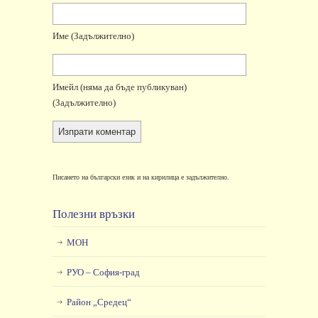
Име
(задължително)
Имейл
(няма да бъде публикуван)
(задължително)
Писането на български език и на кирилица е задължително.
Полезни връзки
МОН
РУО – София-град
Район „Средец“