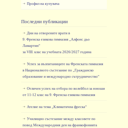
Профил на купувача
Последни публикации
Дни на отворените врати в
9. Френска езикова гимназия „Алфонс дьо
Ламартин“
за VIII. клас на учебната 2026/2027 година
Успех за възпитаниците на Френската гимназия
в Националното състезание по „Гражданско
образование и международно сътрудничество“
Отличен успех на отбора по волейбол за юноши
от 11-12 клас на 9. Френска езикова гимназия
Ателие на тема „Климатична фреска“
Училищно състезание между класовете по
повод Международния ден на франкофонията