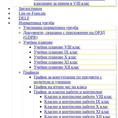
класиране за прием в VIII клас
Зрелостници
Lire en Français
DELF
Нормативна уредба
Училищна нормативна уредба
Документи, свързани с приложение на ОРЗД
(GDPR)
Учебни планове
Учебни планове VIII клас
Учебни планове IX клас
Учебни планове X клас
Учебни планове XI клас
Учебни планове XII клас
Графици
График за консултации по предмети с
родители и ученици
График на втори час на класа
График за класни работи и контролни
Класни и контролни работи VIII клас
Класни и контролни работи IX клас
Класни и контролни работи X клас
Класни и контролни работи XI клас
Класни и контролни работи XII клас