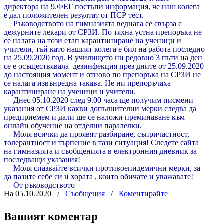
директора на 9.ФЕГ постъпи информация, че наш колега
е дал положителен резултат от ПСР тест.
Ръководството на гимназията веднага се свърза с
дежурните лекари от СРЗИ. По тяхна устна препоръка не
се налага на този етап карантиниране на ученици и
учители, тъй като нашият колега е бил на работа последно
на 25.09.2020 год. В училището ни редовно 3 пъти на ден
се е осъществявала дезинфекция през дните от 25.09.2020
до настоящия момент и отново по препоръка на СРЗИ не
се налага извънредна такава. Не ни препоръчаха
карантиниране на ученици и учители.
Днес
05.10.2020
след 9.00 часа ще получим писмени
указания от СРЗИ какви допълнителни мерки
следва
да
предприемем и дали ще се наложи преминаване към
онлайн обучение на отделни паралелки.
Моля
всички да проявят разбиране, съпричастност,
толерантност и търпение в тази ситуация!
С
ледете сайта
на гимназията и съобщенията в електронния дневник за
последващи указания!
Моля спазвайте всички противоепидемични мерки, за
да пазите себе си и хората , които обичате и уважавате!
От ръководството
На 05.10.2020
/
Съобщения
/
Коментирайте
Вашият коментар