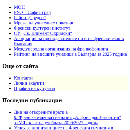
МОН
РУО – София-град
Район „Средец“
Мрежа на учителите новатори
Френски културен институт
СУ „Св. Климент Охридски“
Асоциация на преподавателите по и на френски език в
България
Международна организация на франкофонията
Рейтинг на висшите училища в България за 2025 година
Още от сайта
Контакти
Лични акаунти
Профил на купувача
Последни публикации
Дни на отворените врати в
9. Френска езикова гимназия „Алфонс дьо Ламартин“
за VIII. клас на учебната 2026/2027 година
Успех за възпитаниците на Френската гимназия в