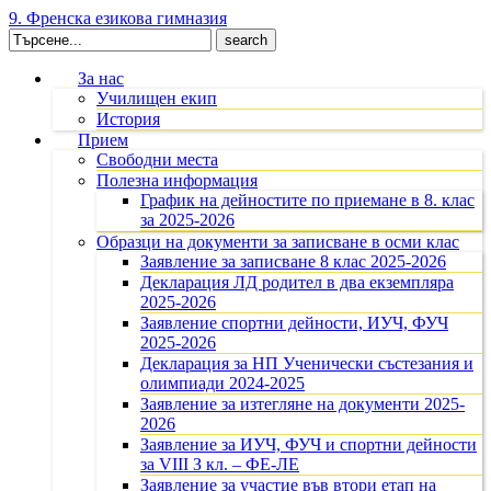
9. Френска езикова гимназия
Search
for:
За нас
Училищен екип
История
Прием
Свободни места
Полезна информация
График на дейностите по приемане в 8. клас
за 2025-2026
Образци на документи за записване в осми клас
Заявление за записване 8 клас 2025-2026
Декларация ЛД родител в два екземпляра
2025-2026
Заявление спортни дейности, ИУЧ, ФУЧ
2025-2026
Декларация за НП Ученически състезания и
олимпиади 2024-2025
Заявление за изтегляне на документи 2025-
2026
Заявление за ИУЧ, ФУЧ и спортни дейности
за VIII З кл. – ФЕ-ЛЕ
Заявление за участие във втори етап на