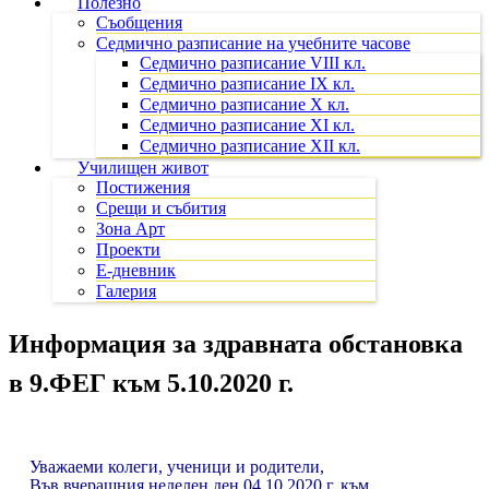
Полезно
Съобщения
Седмично разписание на учебните часове
Седмично разписание VIII кл.
Седмично разписание IX кл.
Седмично разписание X кл.
Седмично разписание XI кл.
Седмично разписание XII кл.
Училищен живот
Постижения
Срещи и събития
Зона Арт
Проекти
Е-дневник
Галерия
Информация за здравната обстановка
в 9.ФЕГ към 5.10.2020 г.
Уважаеми колеги, ученици и родители
,
Във вчерашния неделен ден 04.10.2020 г. към