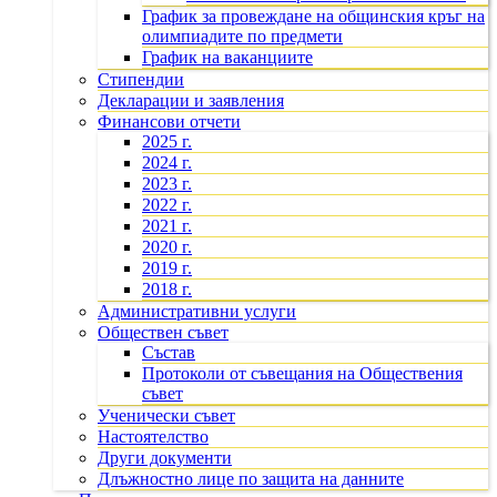
График за провеждане на общинския кръг на
олимпиадите по предмети
График на ваканциите
Стипендии
Декларации и заявления
Финансови отчети
2025 г.
2024 г.
2023 г.
2022 г.
2021 г.
2020 г.
2019 г.
2018 г.
Административни услуги
Обществен съвет
Състав
Протоколи от съвещания на Обществения
съвет
Ученически съвет
Настоятелство
Други документи
Длъжностно лице по защита на данните