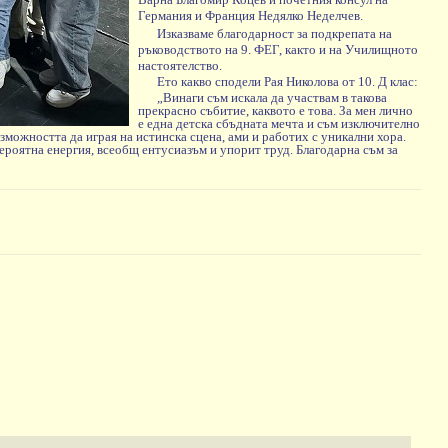
Варна Благомир Коцев и почетния консул на
Германия и Франция Недялко Неделчев.
Изказваме благодарност за подкрепата на
ръководството на 9. ФЕГ, както и на Училищното
настоятелство.
Ето какво сподели Рая Николова от 10. Д клас:
„Винаги съм искала да участвам в такова
прекрасно събитие, каквото е това. За мен лично
е една детска сбъдната мечта и съм изключително
зможността да играя на истинска сцена, ами и работих с уникални хора.
вероятна енергия, всеобщ ентусиазъм и упорит труд. Благодарна съм за