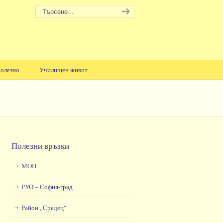
олезно
Училищен живот
Полезни връзки
МОН
РУО – София-град
Район „Средец“