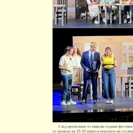
След прекъсване от няколко години фестива
се проведе на 19-20 април в морската ни столи