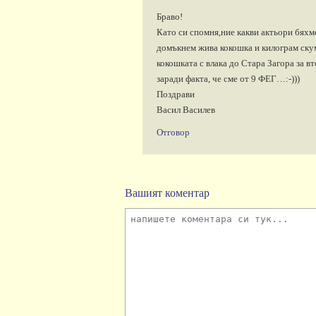
Браво!
Като си спомня,ние какви актьори бяхм
домъкнем жива кокошка и килограм ску
кокошката с влака до Стара Загора за 
заради факта, че сме от 9 ФЕГ…:-)))
Поздрави
Васил Василев
Отговор
Вашият коментар