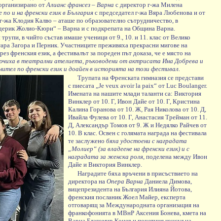
 организирано от
Алианс франсез – Варна
с директор г-жа Милена
по и на френски език в България
с председател г-жа Вяра Любенова и от
 г-жа Клодия Калво – аташе по образователно сътрудничество, в
едерик Жолио-Кюри“ – Варна и с подкрепата на Община Варна.
трупи, в чийто състав имаше ученици от 9., 10. и 11. клас от Велико
Стара Загора и Перник. Участниците преживяха прекрасни мигове на
рез френския език, а фестивалът за пореден път доказа, че е място на
ючиха в театрални ателиета, ръководени от актрисата Ина Добрева и
чител по френски език и доайен в историята на този фестивал.
Трупата на Френската гимназия се представи
с пиесата „Je veux avoir la paix“ от Luc Boulanger.
Имената на нашите млади таланти са: Виктория
Винклер от 10. Г, Ивон Дайе от 10. Г, Кристина
Калина Горанова от 10. Ж, Рая Николова от 10. Д,
Ивайла Фулева от 10. Г, Анастасия Трейман от 11.
Д, Александър Томов от 9. Ж и Недялко Райчев от
10. В клас. Освен с голямата награда на фестивала
те заслужено
бяха удостоени с наградата
„Молиер“ (за владеене на френски език) и с
наградата за женска роля
, поделена между Ивон
Дайе и Виктория Винклер.
Наградите бяха връчени в присъствието на
директора на
Опера Варна
Даниела Димова,
вицепрезидента на България Илияна Йотова,
френския посланик Жоел Майер, експерта
отговарящ за Международната организация на
франкофонията в МВнР Аксения Бонева, кмета на