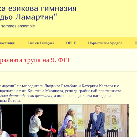
лостници
Lire en Français
DELF
Нормативна уредба
П
ралната трупа на 9. ФЕГ
Ламартин“ с ръководители Людмила Гълъбова и Катерина Костова и с
дкрепата на г-жа Кристина Маринова, успя да грабне най-престижното
ически франкофонски фестивал
, а именно специалната награда на
ияна Йотова.