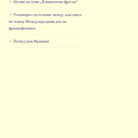
Ателие на тема „Климатична фреска“
Училищно състезание между класовете
по повод Международния ден на
франкофонията
Поглед към Франция