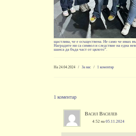
щастлива, че е осъществена. Не само че имах въ
Наградите ни са символ и следствие на една не
шанса да бъда част от цялото“.
На 24.04.2024
/
За нас
/
1 коментар
1 коментар
Васил Василев
4:52
на
05.11.2024