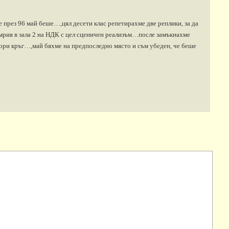
е през 96 май беше…,цял десети клас репетирахме две реплики, за да
мрия в зала 2 на НДК с цел сценичен реализъм…после замъкнахме
втори кръг…,май бяхме на предпоследно място и съм убеден, че беше