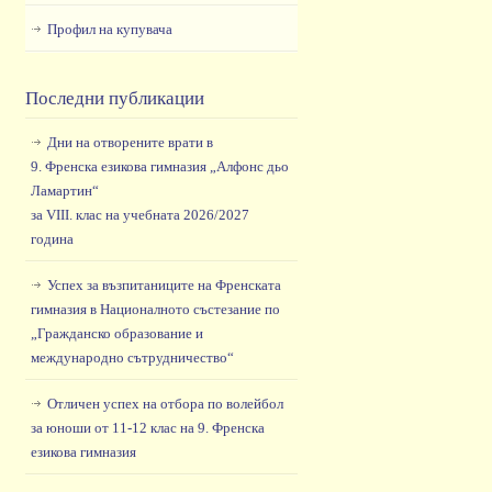
Профил на купувача
Последни публикации
Дни на отворените врати в
9. Френска езикова гимназия „Алфонс дьо
Ламартин“
за VIII. клас на учебната 2026/2027
година
Успех за възпитаниците на Френската
гимназия в Националното състезание по
„Гражданско образование и
международно сътрудничество“
Отличен успех на отбора по волейбол
за юноши от 11-12 клас на 9. Френска
езикова гимназия