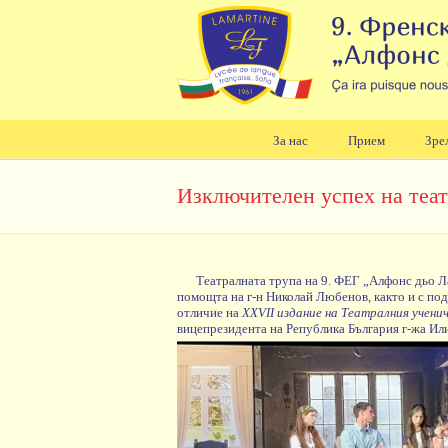
За нас
Прием
Зре
Навигация
Изключителен успех на теат
Театралната трупа на 9. ФЕГ „Алфонс дьо 
помощта на г-н Николай Любенов, както и с по
отличие на
XXVII издание на Театралния учен
вицепрезидента на Република България г-жа Ил