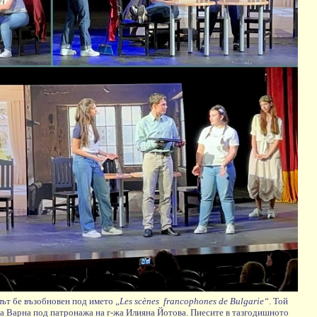
лът бе възобновен под името „
Les scènes
francophones de Bulgarie“
. Той
ца Варна под патронажа на г-жа Илияна Йотова. Пиесите в тазгодишното