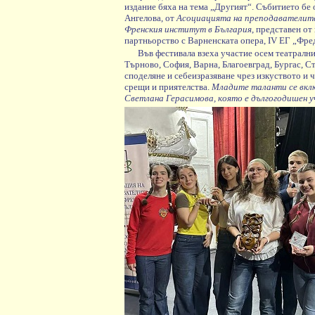
издание бяха на тема „Другият“. Събитието бе
Ангелова, от
Асоциацията на преподавателите 
Френския институт в България
, представен от
партньорство с Варненската опера, IV ЕГ „Фр
Във фестивала взеха участие осем театрални 
Търново, София, Варна, Благоевград, Бургас, 
споделяне и себеизразяване чрез изкуството и ч
срещи и приятелства.
Младите таланти се вкл
Светлана Герасимова, която е дългогодишен у