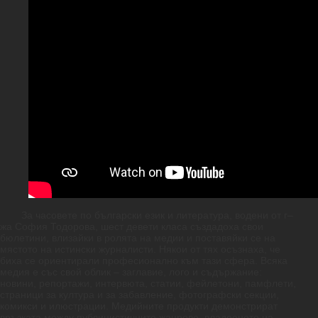
За
часовете
по
български
език
и
литература
,
водени
от
г
–
жа
София
Тодорова
, шест
девети
класа
създадоха
свои
бюлетини
,
влизайки
в
ролята
на
медии
и
поставяйки
се
на
мястото
на
истински
журналисти
.
Някои
от
тях
осъзнаха
,
че
биха
се
ориентирали
професионално
към
тази
сфера
.
Всяка
медия
е
със
свой
облик
–
заглавие
,
лого
и
съдържание
:
новини
,
репортажи
,
интервюта
,
статии
,
фейлетони
,
памфлети
,
страници
за
култура
и
за
забавление
,
фотографски
секции
,
комикси
и
илюстрации
.
Медийните
продукти
демонстрират
връзката
между
публицистичните
жанрове
,
владеенето
на