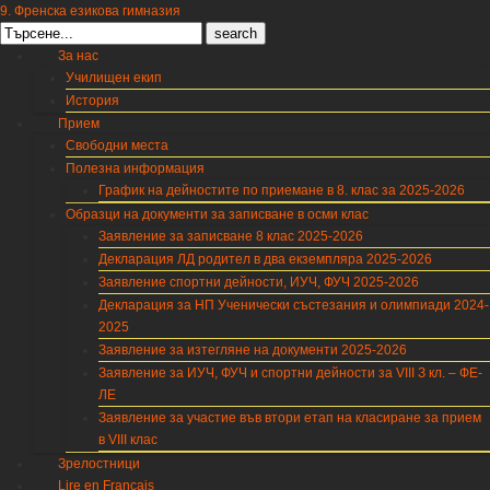
9. Френска езикова гимназия
Search
for:
За нас
Училищен екип
История
Прием
Свободни места
Полезна информация
График на дейностите по приемане в 8. клас за 2025-2026
Образци на документи за записване в осми клас
Заявление за записване 8 клас 2025-2026
Декларация ЛД родител в два екземпляра 2025-2026
Заявление спортни дейности, ИУЧ, ФУЧ 2025-2026
Декларация за НП Ученически състезания и олимпиади 2024-
2025
Заявление за изтегляне на документи 2025-2026
Заявление за ИУЧ, ФУЧ и спортни дейности за VIII З кл. – ФЕ-
ЛЕ
Заявление за участие във втори етап на класиране за прием
в VIII клас
Зрелостници
Lire en Français