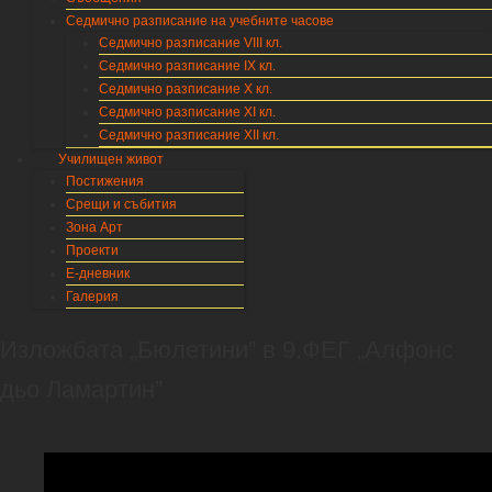
Седмично разписание на учебните часове
Седмично разписание VIII кл.
Седмично разписание IX кл.
Седмично разписание X кл.
Седмично разписание XI кл.
Седмично разписание XII кл.
Училищен живот
Постижения
Срещи и събития
Зона Арт
Проекти
Е-дневник
Галерия
Изложбата „Бюлетини” в 9.ФЕГ „Алфонс
дьо Ламартин”