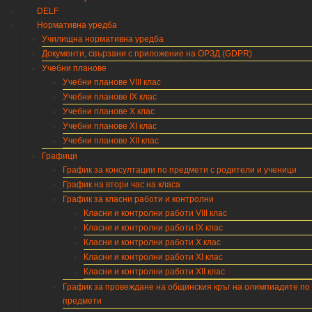
DELF
Нормативна уредба
Училищна нормативна уредба
Документи, свързани с приложение на ОРЗД (GDPR)
Учебни планове
Учебни планове VIII клас
Учебни планове IX клас
Учебни планове X клас
Учебни планове XI клас
Учебни планове XII клас
Графици
График за консултации по предмети с родители и ученици
График на втори час на класа
График за класни работи и контролни
Класни и контролни работи VIII клас
Класни и контролни работи IX клас
Класни и контролни работи X клас
Класни и контролни работи XI клас
Класни и контролни работи XII клас
График за провеждане на общинския кръг на олимпиадите по
предмети