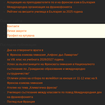
Асоциация на преподавателите по и на френски език в България
Международна организация на франкофонията
Рейтинг на висшите училища в България за 2025 година
Още от сайта
Контакти
Лични акаунти
Профил на купувача
Последни публикации
Дни на отворените врати в
9. Френска езикова гимназия „Алфонс дьо Ламартин“
за VIII. клас на учебната 2026/2027 година
Успех за възпитаниците на Френската гимназия в Националното
състезание по „Гражданско образование и международно
сътрудничество“
Отличен успех на отбора по волейбол за юноши от 11-12 клас на 9.
Френска езикова гимназия
Ателие на тема „Климатична фреска“
Училищно състезание между класовете по повод Международния ден
на франкофонията
Поглед към Франция