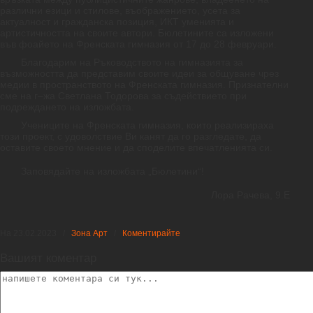
различни
езици
и
стилове
,
въображението
,
усета
за
актуалност
и
гражданска
позиция
,
ИКТ
уменията
и
артистичността
на
своите
автори
.
Бюлетините
са
изложени
във
фоайето
на
Френската
гимназия
от
17
до
28
февруари
.
Благодарим
на
Ръководството
на
гимназията
за
възможността
да
представим
своите
идеи
за
общуване
чрез
медии
в
пространството
на
Френската
гимназия
.
Признателни
сме
на
г
–
жа
Светлана
Тодорова
за
съдействието
при
подреждането
на
изложбата
.
Учениците
на
Френската
гимназия
,
които
реализираха
този
проект
,
с
удоволствие
Ви
канят
да
го
разгледате
,
да
оставите
своето
мнение
и
да
споделите
впечатленията
си
.
Заповядайте
на
изложбата
„
Бюлетини
“
!
Лора
Рачева
, 9.
Е
На 23.02.2023
/
Зона Арт
/
Коментирайте
Вашият коментар