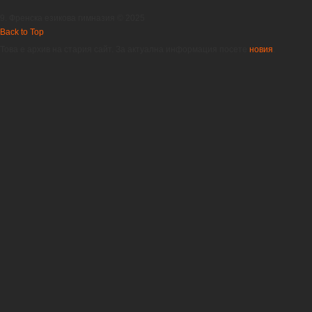
9. Френска езикова гимназия © 2025
Back to Top
Това е архив на стария сайт. За актуална информация посете
новия
.