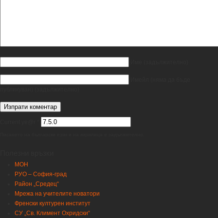
Име
(задължително)
Имейл
(няма да бъде
публикуван)
(задължително)
Current ye@r
*
Писането на български език и на кирилица е задължително.
Полезни връзки
МОН
РУО – София-град
Район „Средец“
Мрежа на учителите новатори
Френски културен институт
СУ „Св. Климент Охридски“