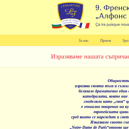
За нас
Прием
Зре
Навигация
Изразяваме нашата съприча
Общността
изразява своята тъга и съжа
белязало драматично един
катедралата, която ние
споделяли като „своя“
е гениално творение на к
европейската циви
сред които се нареждат и све
Изказваме своето съ
„Notre-Dame de Paris“отново ще