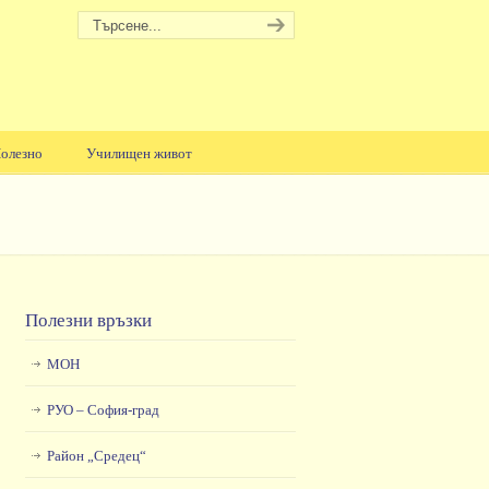
олезно
Училищен живот
Полезни връзки
МОН
РУО – София-град
Район „Средец“