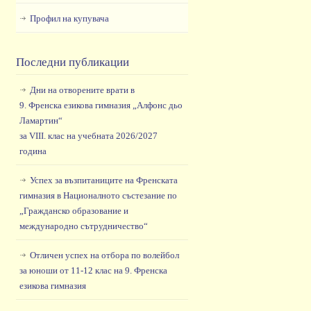
Профил на купувача
Последни публикации
Дни на отворените врати в
9. Френска езикова гимназия „Алфонс дьо
Ламартин“
за VIII. клас на учебната 2026/2027
година
Успех за възпитаниците на Френската
гимназия в Националното състезание по
„Гражданско образование и
международно сътрудничество“
Отличен успех на отбора по волейбол
за юноши от 11-12 клас на 9. Френска
езикова гимназия