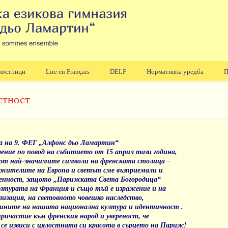
лостници
Lire en Français
DELF
Нормативна уредба
П
стност
 на 9. ФЕГ „Алфонс дьо Ламартин“
ление по повод на събитието от 15 април тази година,
 от най-значимите символи на френската столица –
 жителите на Европа и светът сме възприемали и
 ценност, защото „Парижката Света Богородица“
ултурата на Франция и също тъй е изражение и на
лизация, на световното човешко наследство,
тините на нашата национална култура и идентичност .
причастие към френския народ и увереност, че
 се извиси с цялостната си красота в сърцето на Париж!