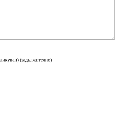
бликуван)
(задължително)