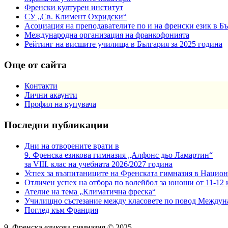
Френски културен институт
СУ „Св. Климент Охридски“
Асоциация на преподавателите по и на френски език в Б
Международна организация на франкофонията
Рейтинг на висшите училища в България за 2025 година
Още от сайта
Контакти
Лични акаунти
Профил на купувача
Последни публикации
Дни на отворените врати в
9. Френска езикова гимназия „Алфонс дьо Ламартин“
за VIII. клас на учебната 2026/2027 година
Успех за възпитаниците на Френската гимназия в Национ
Отличен успех на отбора по волейбол за юноши от 11-12 
Ателие на тема „Климатична фреска“
Училищно състезание между класовете по повод Междун
Поглед към Франция
9. Френска езикова гимназия © 2025