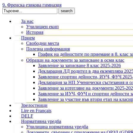
9. Френска езикова гимназия
Search
for:
За нас
Училищен екип
История
Прием
Свободни места
Полезна информация
График на дейностите по приемане в 8. клас з
Образци на документи за записване в осми клас
Заявление за записване 8 клас 2025-2026
Декларация ЛД родител в два екземпляра 202
Заявление спортни дейности, ИУЧ, ФУЧ 2025
Декларация за НП Ученически състезания и 
Заявление за изтегляне на документи 2025-20
Заявление за ИУЧ, ФУЧ и спортни дейности за
Заявление за участие във втори етап на класир
Зрелостници
Lire en Français
DELF
Нормативна уредба
Училищна нормативна уредба
Документи, свързани с приложение на ОРЗД (GDP