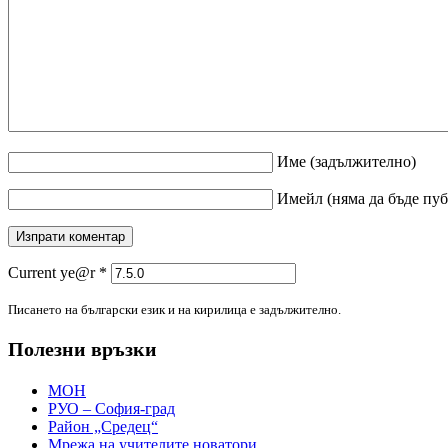
Име
(задължително)
Имейл
(няма да бъде пу
Current ye@r
*
Писането на български език и на кирилица е задължително.
Полезни връзки
МОН
РУО – София-град
Район „Средец“
Мрежа на учителите новатори