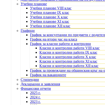
Учебни планове
Учебни планове VIII клас
Учебни планове IX клас
Учебни планове X клас
Учебни планове XI клас
Учебни планове XII клас
Графици
График за консултации по предмети с родите
График на втори час на класа
График за класни работи и контролни
Класни и контролни работи VIII клас
Класни и контролни работи IX клас
Класни и контролни работи X клас
Класни и контролни работи XI клас
Класни и контролни работи XII клас
График за провеждане на общинския кръг на 
График на ваканциите
Стипендии
Декларации и заявления
Финансови отчети
2025 г.
2024 г.
2023 г.