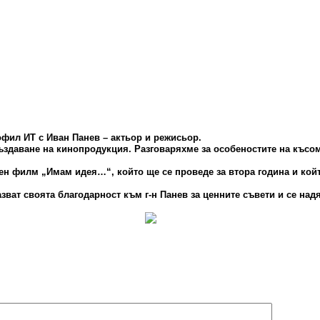
профил ИТ с Иван Панев – актьор и режисьор.
ъздаване на кинопродукция. Разговаряхме за особеностите на късо
ен филм „Имам идея…“, който ще се проведе за втора година и кой
азват своята благодарност към г-н Панев за ценните съвети и се на