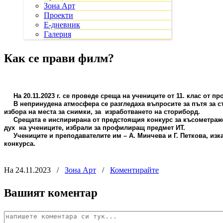
Зона Арт
Проекти
Е-дневник
Галерия
Как се прави филм?
На 20.11.2023 г. се проведе среща на учениците от 11. клас от 
В непринудена атмосфера се разгледаха въпросите за пътя за с
избора на места за снимки, за
изработването на сториборд.
Срещата е инспирирана от предстоящия конкурс за късометраж
дух
на учениците, избрали за профилиращ предмет ИТ.
Учениците и преподавателите им – А. Минчева и Г. Петкова, изк
конкурса.
На 24.11.2023
/
Зона Арт
/
Коментирайте
Вашият коментар