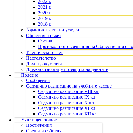
2022 г.
2021 г.
2020 г.
2019 г.
2018 г.
Административни услуги
Обществен съвет
Състав
Протоколи от съвещания на Обществения съв
Ученически съвет
Настоятелство
Други документи
Длъжностно лице по защита на данните
Полезно
Съобщения
Седмично разписание на учебните часове
Седмично разписание VIII кл.
Седмично разписание IX кл.
Седмично разписание X кл.
Седмично разписание XI кл.
Седмично разписание XII кл.
Училищен живот
Постижения
Срещи и събития