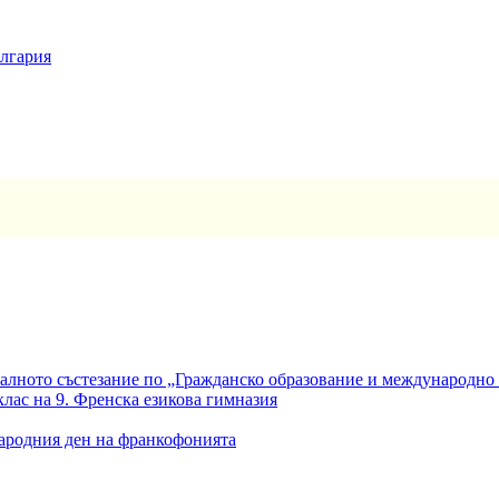
ългария
алното състезание по „Гражданско образование и международно
клас на 9. Френска езикова гимназия
ародния ден на франкофонията