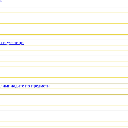
ли и ученици
олимпиадите по предмети