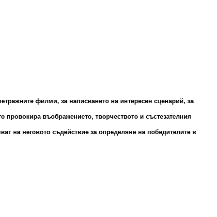
метражните филми, за написването на интересен сценарий, за
то провокира въображението, творчеството и състезателния
дяват на неговото съдействие за определяне на победителите в