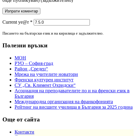
бъде публикуван)
(задължително)
Current ye@r
*
Писането на български език и на кирилица е задължително.
Полезни връзки
МОН
РУО – София-град
Район „Средец“
Мрежа на учителите новатори
Френски културен институт
СУ „Св. Климент Охридски“
Асоциация на преподавателите по и на френски език в
България
Международна организация на франкофонията
Рейтинг на висшите училища в България за 2025 година
Още от сайта
Контакти