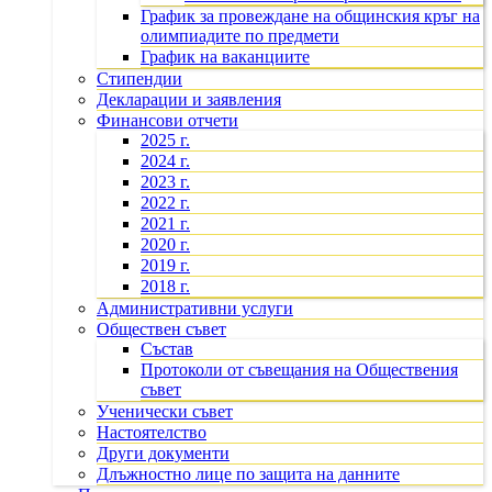
График за провеждане на общинския кръг на
олимпиадите по предмети
График на ваканциите
Стипендии
Декларации и заявления
Финансови отчети
2025 г.
2024 г.
2023 г.
2022 г.
2021 г.
2020 г.
2019 г.
2018 г.
Административни услуги
Обществен съвет
Състав
Протоколи от съвещания на Обществения
съвет
Ученически съвет
Настоятелство
Други документи
Длъжностно лице по защита на данните