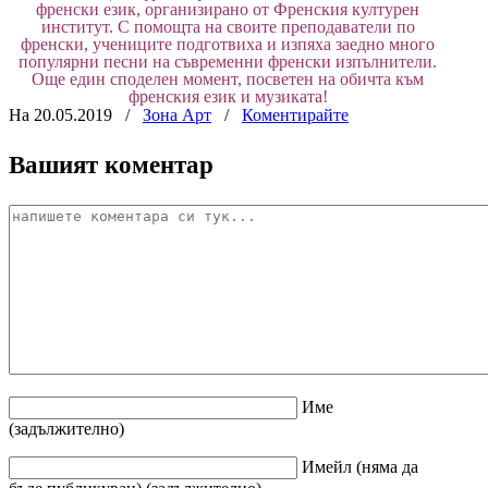
френски език, организирано от Френския културен
институт. С помощта на своите преподаватели по
френски, учениците подготвиха и изпяха заедно много
популярни песни на съвременни френски изпълнители.
Още един споделен момент, посветен на обичта към
френския език и музиката!
На 20.05.2019
/
Зона Арт
/
Коментирайте
Вашият коментар
Име
(задължително)
Имейл
(няма да