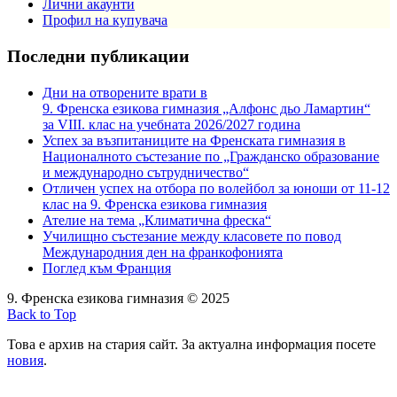
Лични акаунти
Профил на купувача
Последни публикации
Дни на отворените врати в
9. Френска езикова гимназия „Алфонс дьо Ламартин“
за VIII. клас на учебната 2026/2027 година
Успех за възпитаниците на Френската гимназия в
Националното състезание по „Гражданско образование
и международно сътрудничество“
Отличен успех на отбора по волейбол за юноши от 11-12
клас на 9. Френска езикова гимназия
Ателие на тема „Климатична фреска“
Училищно състезание между класовете по повод
Международния ден на франкофонията
Поглед към Франция
9. Френска езикова гимназия © 2025
Back to Top
Това е архив на стария сайт. За актуална информация посете
новия
.