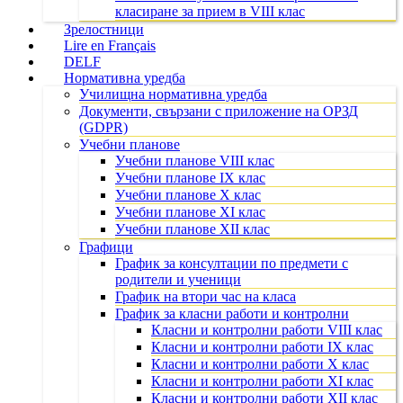
класиране за прием в VIII клас
Зрелостници
Lire en Français
DELF
Нормативна уредба
Училищна нормативна уредба
Документи, свързани с приложение на ОРЗД
(GDPR)
Учебни планове
Учебни планове VIII клас
Учебни планове IX клас
Учебни планове X клас
Учебни планове XI клас
Учебни планове XII клас
Графици
График за консултации по предмети с
родители и ученици
График на втори час на класа
График за класни работи и контролни
Класни и контролни работи VIII клас
Класни и контролни работи IX клас
Класни и контролни работи X клас
Класни и контролни работи XI клас
Класни и контролни работи XII клас