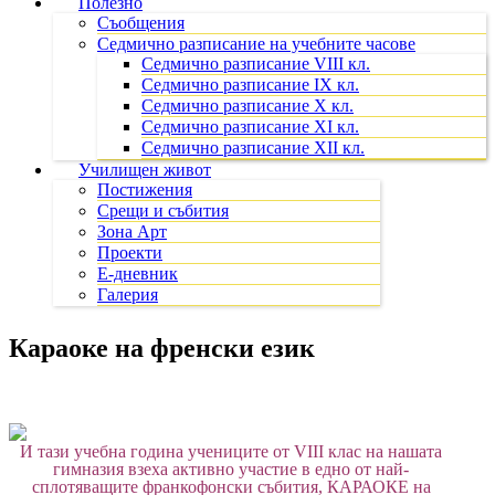
Полезно
Съобщения
Седмично разписание на учебните часове
Седмично разписание VIII кл.
Седмично разписание IX кл.
Седмично разписание X кл.
Седмично разписание XI кл.
Седмично разписание XII кл.
Училищен живот
Постижения
Срещи и събития
Зона Арт
Проекти
Е-дневник
Галерия
Караоке на френски език
И тази учебна година учениците от
VIII
клас на нашата
гимназия взеха активно участие в едно от най-
сплотяващите франкофонски събития, КАРАОКЕ на