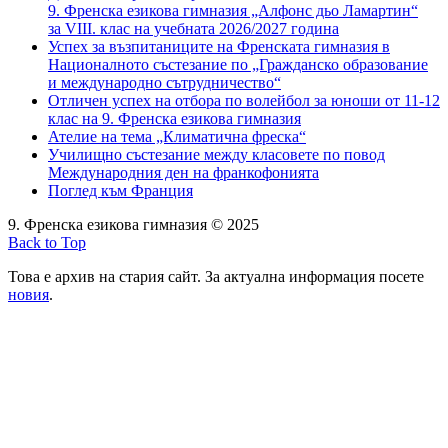
9. Френска езикова гимназия „Алфонс дьо Ламартин“
за VIII. клас на учебната 2026/2027 година
Успех за възпитаниците на Френската гимназия в
Националното състезание по „Гражданско образование
и международно сътрудничество“
Отличен успех на отбора по волейбол за юноши от 11-12
клас на 9. Френска езикова гимназия
Ателие на тема „Климатична фреска“
Училищно състезание между класовете по повод
Международния ден на франкофонията
Поглед към Франция
9. Френска езикова гимназия © 2025
Back to Top
Това е архив на стария сайт. За актуална информация посете
новия
.