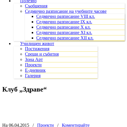
Полезно
Съобщения
Седмично разписание на учебните часове
Седмично разписание VIII кл.
Седмично разписание IX кл.
Седмично разписание X кл.
Седмично разписание XI кл.
Седмично разписание XII кл.
Училищен живот
Постижения
Срещи и събития
Зона Арт
Проекти
Е-дневник
Галерия
Клуб „Здраве“
На 06.04.2015
/
Проекти
/
Коментирайте