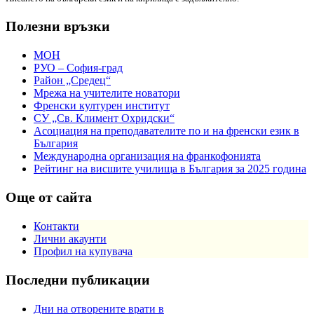
Полезни връзки
МОН
РУО – София-град
Район „Средец“
Мрежа на учителите новатори
Френски културен институт
СУ „Св. Климент Охридски“
Асоциация на преподавателите по и на френски език в
България
Международна организация на франкофонията
Рейтинг на висшите училища в България за 2025 година
Още от сайта
Контакти
Лични акаунти
Профил на купувача
Последни публикации
Дни на отворените врати в