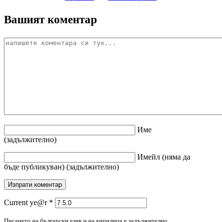
Вашият коментар
Име
(задължително)
Имейл
(няма да
бъде публикуван)
(задължително)
Current ye@r
*
Писането на български език и на кирилица е задължително.