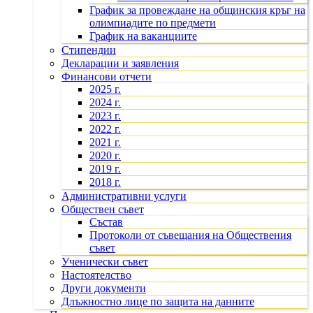
График за провеждане на общинския кръг на
олимпиадите по предмети
График на ваканциите
Стипендии
Декларации и заявления
Финансови отчети
2025 г.
2024 г.
2023 г.
2022 г.
2021 г.
2020 г.
2019 г.
2018 г.
Административни услуги
Обществен съвет
Състав
Протоколи от съвещания на Обществения
съвет
Ученически съвет
Настоятелство
Други документи
Длъжностно лице по защита на данните