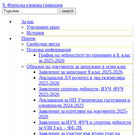
9. Френска езикова гимназия
Search
for:
За нас
Училищен екип
История
Прием
Свободни места
Полезна информация
График на дейностите по приемане в 8. клас
за 2025-2026
Образци на документи за записване в осми клас
Заявление за записване 8 клас 2025-2026
Декларация ЛД родител в два екземпляра
2025-2026
Заявление спортни дейности, ИУЧ, ФУЧ
2025-2026
Декларация за НП Ученически състезания и
олимпиади 2024-2025
Заявление за изтегляне на документи 2025-
2026
Заявление за ИУЧ, ФУЧ и спортни дейности
за VIII З кл. – ФЕ-ЛЕ
Заявление за участие във втори етап на