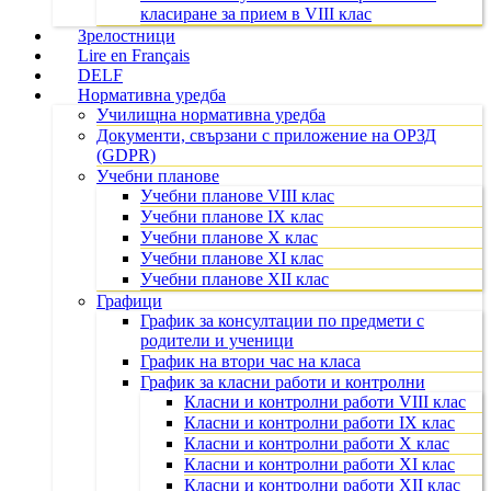
класиране за прием в VIII клас
Зрелостници
Lire en Français
DELF
Нормативна уредба
Училищна нормативна уредба
Документи, свързани с приложение на ОРЗД
(GDPR)
Учебни планове
Учебни планове VIII клас
Учебни планове IX клас
Учебни планове X клас
Учебни планове XI клас
Учебни планове XII клас
Графици
График за консултации по предмети с
родители и ученици
График на втори час на класа
График за класни работи и контролни
Класни и контролни работи VIII клас
Класни и контролни работи IX клас
Класни и контролни работи X клас
Класни и контролни работи XI клас
Класни и контролни работи XII клас