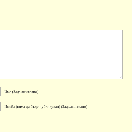
Име
(задължително)
Имейл
(няма да бъде публикуван)
(задължително)