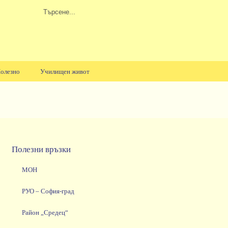
олезно
Училищен живот
Полезни връзки
МОН
РУО – София-град
Район „Средец“