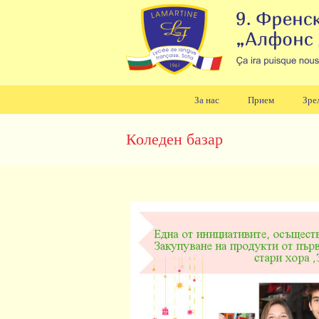
За нас
Прием
Зре
Навигация
Коледен базар