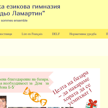
лостници
Lire en Français
DELF
Нормативна уредба
П