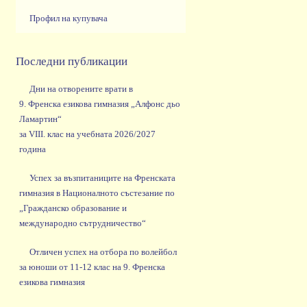
Профил на купувача
Последни публикации
Дни на отворените врати в
9. Френска езикова гимназия „Алфонс дьо
Ламартин“
за VIII. клас на учебната 2026/2027
година
Успех за възпитаниците на Френската
гимназия в Националното състезание по
„Гражданско образование и
международно сътрудничество“
Отличен успех на отбора по волейбол
за юноши от 11-12 клас на 9. Френска
езикова гимназия