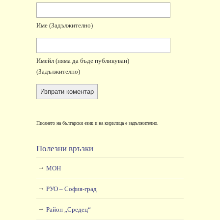
Име
(задължително)
Имейл
(няма да бъде публикуван)
(задължително)
Писането на български език и на кирилица е задължително.
Полезни връзки
МОН
РУО – София-град
Район „Средец“