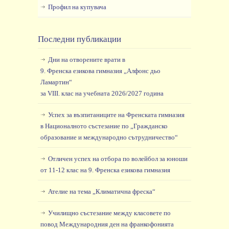
Профил на купувача
Последни публикации
Дни на отворените врати в
9. Френска езикова гимназия „Алфонс дьо
Ламартин“
за VIII. клас на учебната 2026/2027 година
Успех за възпитаниците на Френската гимназия
в Националното състезание по „Гражданско
образование и международно сътрудничество“
Отличен успех на отбора по волейбол за юноши
от 11-12 клас на 9. Френска езикова гимназия
Ателие на тема „Климатична фреска“
Училищно състезание между класовете по
повод Международния ден на франкофонията