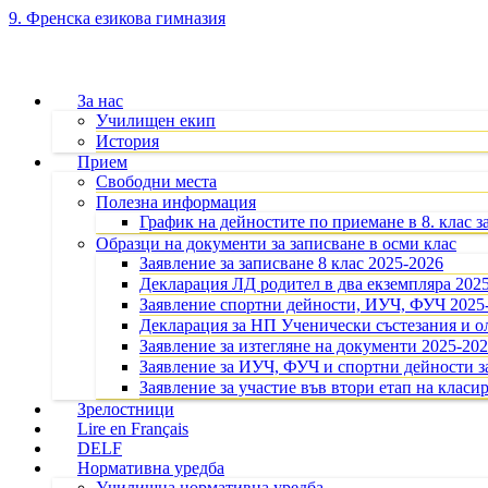
9. Френска езикова гимназия
За нас
Училищен екип
История
Прием
Свободни места
Полезна информация
График на дейностите по приемане в 8. клас з
Образци на документи за записване в осми клас
Заявление за записване 8 клас 2025-2026
Декларация ЛД родител в два екземпляра 202
Заявление спортни дейности, ИУЧ, ФУЧ 2025
Декларация за НП Ученически състезания и 
Заявление за изтегляне на документи 2025-20
Заявление за ИУЧ, ФУЧ и спортни дейности за
Заявление за участие във втори етап на класир
Зрелостници
Lire en Français
DELF
Нормативна уредба
Училищна нормативна уредба