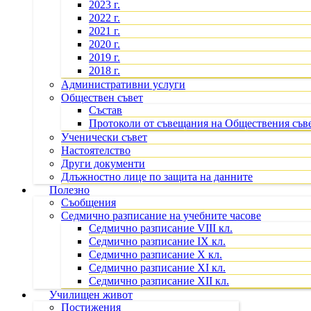
2023 г.
2022 г.
2021 г.
2020 г.
2019 г.
2018 г.
Административни услуги
Обществен съвет
Състав
Протоколи от съвещания на Обществения съв
Ученически съвет
Настоятелство
Други документи
Длъжностно лице по защита на данните
Полезно
Съобщения
Седмично разписание на учебните часове
Седмично разписание VIII кл.
Седмично разписание IX кл.
Седмично разписание X кл.
Седмично разписание XI кл.
Седмично разписание XII кл.
Училищен живот
Постижения