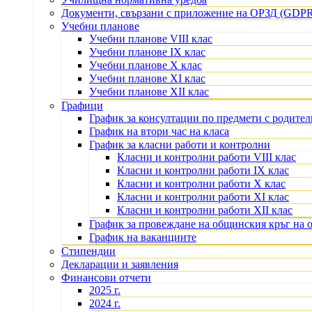
Документи, свързани с приложение на ОРЗД (GDP
Учебни планове
Учебни планове VIII клас
Учебни планове IX клас
Учебни планове X клас
Учебни планове XI клас
Учебни планове XII клас
Графици
График за консултации по предмети с родите
График на втори час на класа
График за класни работи и контролни
Класни и контролни работи VIII клас
Класни и контролни работи IX клас
Класни и контролни работи X клас
Класни и контролни работи XI клас
Класни и контролни работи XII клас
График за провеждане на общинския кръг на 
График на ваканциите
Стипендии
Декларации и заявления
Финансови отчети
2025 г.
2024 г.