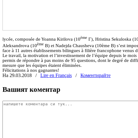
ème
lycée, composée de Yoanna Kirilova (10
Г
), Hristina Sekuloska (1
ème
Aleksandrova (10
B) et Nadejda Chausheva (10ème B) s’est impos
face à 11 autres établissements bilingues à filière francophone venus d
Le travail, la motivation et l’investissement de l’équipe depuis le moi
permis de répondre à pas moins de 95 questions, dont le degré de diffi
mesure que les équipes étaient éliminées.
Félicitations à nos gagnantes!
На 29.03.2018
/
Lire en Français
/
Коментирайте
Вашият коментар