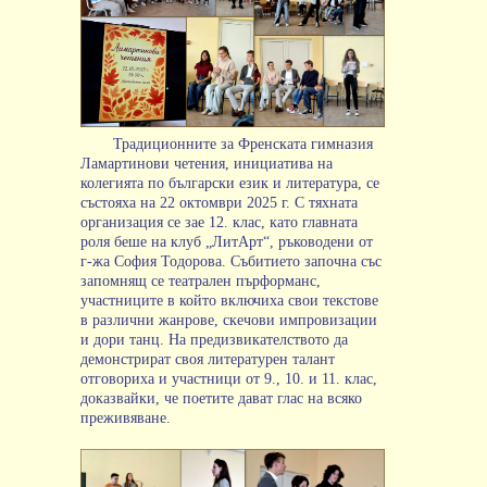
Традиционните за Френската гимназия
Ламартинови четения, инициатива на
колегията по български език и литература, се
състояха на 22 октомври 2025 г. С тяхната
организация се зае 12. клас, като главната
роля беше на клуб „ЛитАрт“, ръководени от
г-жа София Тодорова. Събитието започна със
запомнящ се театрален пърформанс,
участниците в който включиха свои текстове
в различни жанрове, скечови импровизации
и дори танц. На предизвикателството да
демонстрират своя литературен талант
отговориха и участници от 9., 10. и 11. клас,
доказвайки, че поетите дават глас на всяко
преживяване.