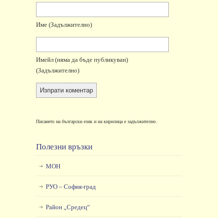
Име
(задължително)
Имейл
(няма да бъде публикуван)
(задължително)
Писането на български език и на кирилица е задължително.
Полезни връзки
МОН
РУО – София-град
Район „Средец“