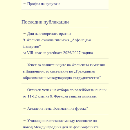
Профил на купувача
Последни публикации
Дни на отворените врати в
9. Френска езикова гимназия „Алфонс дьо
Ламартин“
за VIII. клас на учебната 2026/2027 година
Успех за възпитаниците на Френската гимназия
в Националното състезание по „Гражданско
образование и международно сътрудничество“
Отличен успех на отбора по волейбол за юноши
от 11-12 клас на 9. Френска езикова гимназия
Ателие на тема „Климатична фреска“
Училищно състезание между класовете по
повод Международния ден на франкофонията