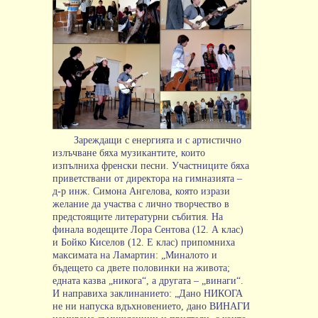
Зареждащи с енергията и с артистично
излъчване бяха музикантите, които
изпълниха френски песни. Участниците бяха
приветствани от директора на гимназията –
д-р инж. Симона Ангелова, която изрази
желание да участва с лично творчество в
предстоящите литературни събития. На
финала водещите Лора Сентова (12. А клас)
и Бойко Киселов (12. E клас) припомниха
максимата на Ламартин: „Миналото и
бъдещето са двете половинки на живота;
едната казва „никога“, а другата – „винаги“.
И направиха заклинанието: „Дано НИКОГА
не ни напуска вдъхновението, дано ВИНАГИ