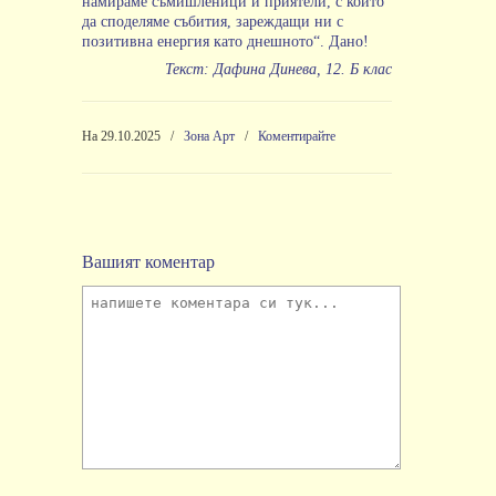
намираме съмишленици и приятели, с които
да споделяме събития, зареждащи ни с
позитивна енергия като днешното“. Дано!
Текст: Дафина Динева, 12. Б клас
На 29.10.2025
/
Зона Арт
/
Коментирайте
Вашият коментар