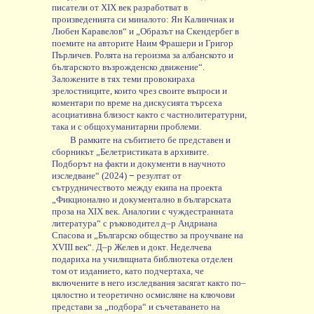
писатели
от
XIX
век
разработват
в
произведенията
си
миналото
:
Ян
Калинчиак
и
Любен
Каравелов
“
и
„
Образът
на
Скендербег
в
поемите
на
авторите
Наим
Фрашери
и
Григор
Пърличев
.
Ролята
на
героизма
за
албанското
и
българското
възрожденско
движение
“
.
Заложените
в
тях
теми
провокираха
зрелостниците
,
които
чрез
своите
въпроси
и
коментари
по
време
на
дискусията
търсеха
асоциативна
близост
както
с
частнолитературни
,
така
и
с
общохуманитарни
проблеми
.
В
рамките
на
събитието
бе
представен
и
сборникът
„
Белетристиката
в
архивите
.
Подборът
на
факти
и
документи
в
научното
изследване
“
(2024)
−
резултат
от
сътрудничеството
между
екипа
на
проекта
„
Фикционално
и
документално
в
българската
проза
на
XIX
век
.
Аналогии
с
чуждестранната
литература
“
с
ръководител
д
–
р
Андриана
Спасова
и
„
Българско
общество
за
проучване
на
XVIII
век
“
.
Д
–
р
Желев
и
докт
.
Неделчева
подариха
на
училищната
библиотека
отделен
том
от
изданието
,
като
подчертаха
,
че
включените
в
него
изследвания
засягат
както
по
–
цялостно
и
теоретично
осмисляне
на
ключови
представи
за
„
подбора
“
и
съчетаването
на