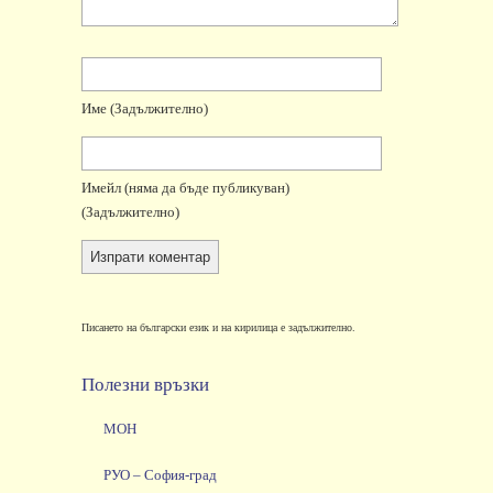
Име
(задължително)
Имейл
(няма да бъде публикуван)
(задължително)
Писането на български език и на кирилица е задължително.
Полезни връзки
МОН
РУО – София-град