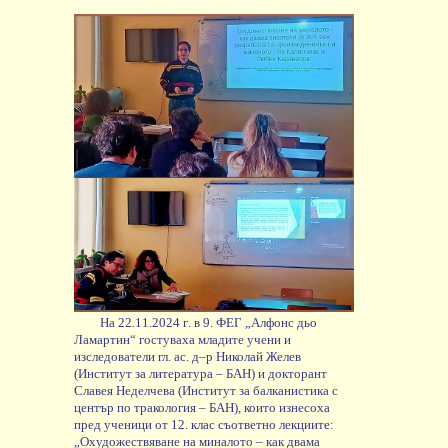
На
22.11.2024
г
.
в
9.
ФЕГ
„
Алфонс
дьо
Ламартин
“
гостуваха
младите
учени
и
изследователи
гл
.
ас
.
д
–
р
Николай
Желев
(
Институт
за
литература
–
БАН
)
и
докторант
Славея
Неделчева
(
Институт
за
балканистика
с
център
по
тракология
–
БАН
),
които
изнесоха
пред
ученици
от
12.
клас
съответно
лекциите
:
„
Охудожествяване
на
миналото
–
как
двама