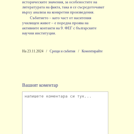
историческите
значения
,
за
особеностите
на
литературата
на
факта
,
така
и
се
съсредоточават
върху
анализа
на
конкретни
произведения
.
Събитието
–
като
част
от
наситения
училищен
живот
–
е
поредна
проява
на
активните
контакти
на
9.
ФЕГ
с
българските
научни
институции
.
На 23.11.2024
/
Срещи и събития
/
Коментирайте
Вашият коментар