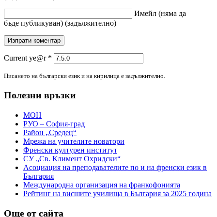
Имейл
(няма да
бъде публикуван)
(задължително)
Current ye@r
*
Писането на български език и на кирилица е задължително.
Полезни връзки
МОН
РУО – София-град
Район „Средец“
Мрежа на учителите новатори
Френски културен институт
СУ „Св. Климент Охридски“
Асоциация на преподавателите по и на френски език в
България
Международна организация на франкофонията
Рейтинг на висшите училища в България за 2025 година
Още от сайта