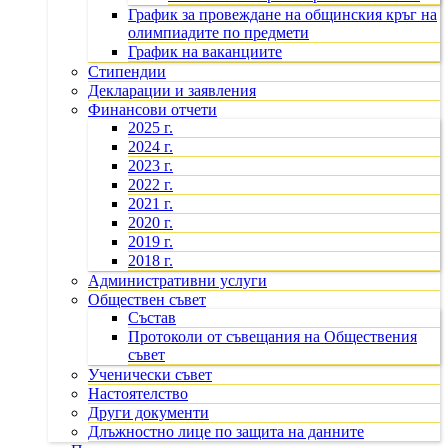
График за провеждане на общинския кръг на
олимпиадите по предмети
График на ваканциите
Стипендии
Декларации и заявления
Финансови отчети
2025 г.
2024 г.
2023 г.
2022 г.
2021 г.
2020 г.
2019 г.
2018 г.
Административни услуги
Обществен съвет
Състав
Протоколи от съвещания на Обществения
съвет
Ученически съвет
Настоятелство
Други документи
Длъжностно лице по защита на данните