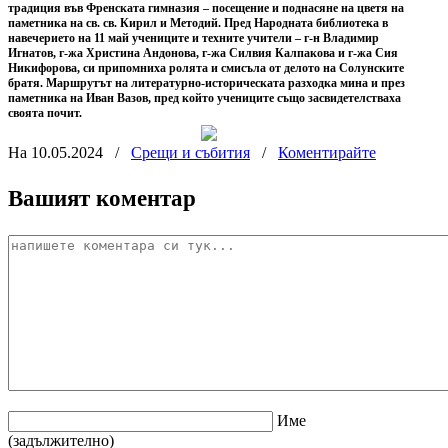
традиция във Френската гимназия – посещение и поднасяне на цветя на
паметника на св. св. Кирил и Методий. Пред Народната библиотека в
навечерието на 11 май учениците и техните учители – г-н Владимир
Игнатов, г-жа Христина Андонова, г-жа Силвия Калпакова и г-жа Сия
Никифорова, си припомниха ролята и смисъла от делото на Солунските
братя. Маршрутът на литературно-историческата разходка мина и през
паметника на Иван Вазов, пред който учениците също засвидетелстваха
своята почит.
На 10.05.2024
/
Срещи и събития
/
Коментирайте
Вашият коментар
Име
(задължително)