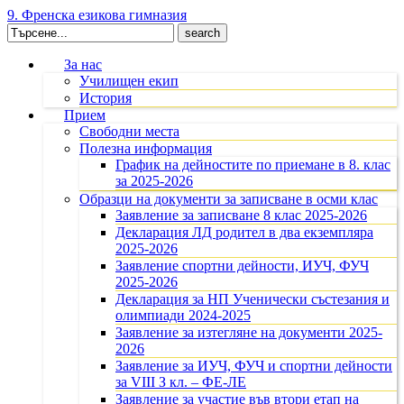
9. Френска езикова гимназия
Search
for:
За нас
Училищен екип
История
Прием
Свободни места
Полезна информация
График на дейностите по приемане в 8. клас
за 2025-2026
Образци на документи за записване в осми клас
Заявление за записване 8 клас 2025-2026
Декларация ЛД родител в два екземпляра
2025-2026
Заявление спортни дейности, ИУЧ, ФУЧ
2025-2026
Декларация за НП Ученически състезания и
олимпиади 2024-2025
Заявление за изтегляне на документи 2025-
2026
Заявление за ИУЧ, ФУЧ и спортни дейности
за VIII З кл. – ФЕ-ЛЕ
Заявление за участие във втори етап на