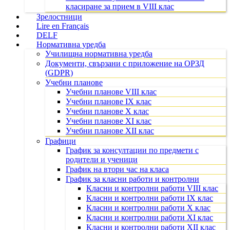
класиране за прием в VIII клас
Зрелостници
Lire en Français
DELF
Нормативна уредба
Училищна нормативна уредба
Документи, свързани с приложение на ОРЗД
(GDPR)
Учебни планове
Учебни планове VIII клас
Учебни планове IX клас
Учебни планове X клас
Учебни планове XI клас
Учебни планове XII клас
Графици
График за консултации по предмети с
родители и ученици
График на втори час на класа
График за класни работи и контролни
Класни и контролни работи VIII клас
Класни и контролни работи IX клас
Класни и контролни работи X клас
Класни и контролни работи XI клас
Класни и контролни работи XII клас