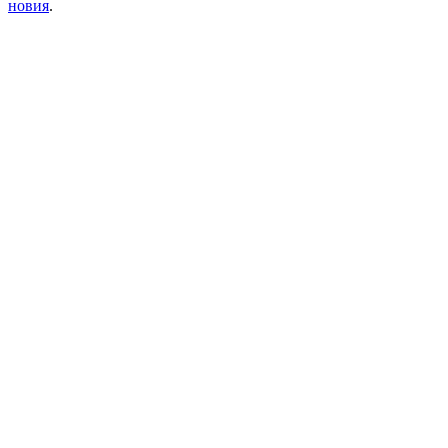
новия
.