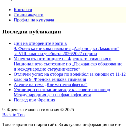
Контакти
Лични акаунти
Профил на купувача
Последни публикации
Дни на отворените врати в
9. Френска езикова гимназия „Алфонс дьо Ламартин“
за VIII. клас на учебната 2026/2027 година
Успех за възпитаниците на Френската гимназия в
Националното състезание по „Гражданско образование
и международно сътрудничество“
Отличен успех на отбора по волейбол за юноши от 11-12
клас на 9. Френска езикова гимназия
Ателие на тема „Климатична фреска“
Училищно състезание между класовете по повод
Международния ден на франкофонията
Поглед към Франция
9. Френска езикова гимназия © 2025
Back to Top
Това е архив на стария сайт. За актуална информация посете