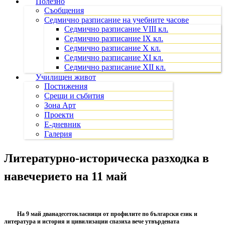
Полезно
Съобщения
Седмично разписание на учебните часове
Седмично разписание VIII кл.
Седмично разписание IX кл.
Седмично разписание X кл.
Седмично разписание XI кл.
Седмично разписание XII кл.
Училищен живот
Постижения
Срещи и събития
Зона Арт
Проекти
Е-дневник
Галерия
Литературно-историческа разходка в
навечерието на 11 май
На 9 май дванадесетокласници от профилите по български език и
литература и история и цивилизации спазиха вече утвърдената