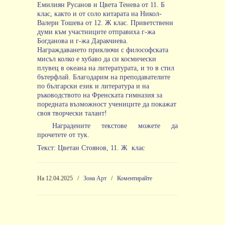
Емилиян Русанов и Цвета Тенева от 11. Б
клас, както и от соло китарата на Никол-
Валери Тошева от 12. Ж клас. Приветствени
думи към участниците отправиха г-жа
Богданова и г-жа Даракчиева.
Награждаването приключи с философската
мисъл колко е хубаво да си космически
плувец в океана на литературата, и то в стил
бътерфлай. Благодарим на преподавателите
по български език и литература и на
ръководството на Френската гимназия за
поредната възможност учениците да покажат
своя творчески талант!
Наградените текстове можете да
прочетете от тук
.
Текст: Цветан Стоянов, 11. Ж
клас
На 12.04.2025
/
Зона Арт
/
Коментирайте