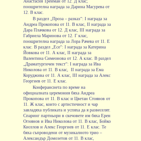
Анастасия Трейман от 12. Д клас;
поощрителна награда за Дарина Масурева от
12. В клас.
В раздел „Проза – разказ“: I награда за
Андреа Прокопова от 11. В клас, II награда за
Дара Плачкова от 12. Д клас, III награда за
Габриела Маринова от 12. Г клас,
поощрителна награда за Лора Рачева от 11. Е
клас. В раздел „Есе“: I награда за Катерина
Йовкова от 11. А клас, II награда за
Валентина Симеонова от 12. А клас. В раздел
„Драматургичен текст“: I награда за Ива
Николова от 11. В клас,
II награда за Ема
Коруджива от 11. А клас, III награда за Алекс
Георгиев от 11. Е клас.
Конферансиета по време на
официалната церемония бяха Андреа
Прокопова от 11. В клас и Цветан Стоянов от
11. Ж клас, които с артистичност и чар
завладяха публиката и успяха да я развеселят.
Спаринг партньори в скечовете им бяха Ерен
Огнянов и Ива Николова от 11. В клас, Бойко
Киселов и Алекс Георгиев от 11. Е клас. Те
бяха съпроводени от музикалното трио –
Александър Домозетов от 11. В клас,