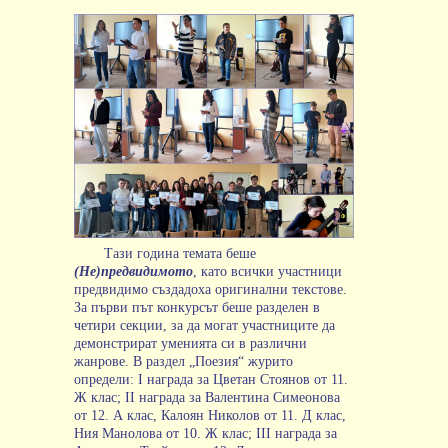
Тази година темата беше
(Не)предвидимото
, като всички участници
предвидимо създадоха оригинални текстове.
За първи път конкурсът беше разделен в
четири секции, за да могат участниците да
демонстрират уменията си в различни
жанрове. В раздел „Поезия“ журито
определи: I награда за Цветан Стоянов от 11.
Ж клас; II награда за Валентина Симеонова
от 12. А клас, Калоян Николов от 11. Д клас,
Ния Манолова от 10. Ж клас; III награда за