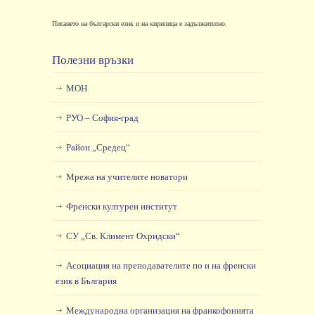
Писането на български език и на кирилица е задължително.
Полезни връзки
МОН
РУО – София-град
Район „Средец“
Мрежа на учителите новатори
Френски културен институт
СУ „Св. Климент Охридски“
Асоциация на преподавателите по и на френски
език в България
Международна организация на франкофонията