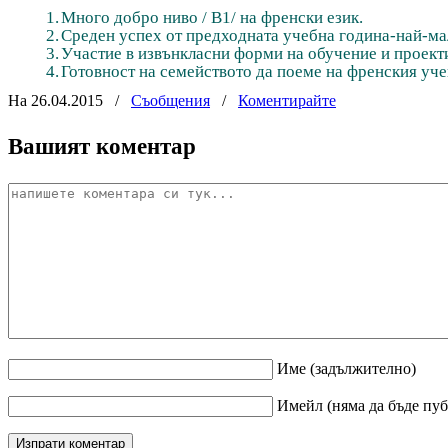
1.
Много добро ниво / В1/ на френски език.
2.
Среден успех от предходната учебна година-най-ма
3.
Участие в извънкласни форми на обучение и проект
4.
Готовност на семейството да поеме на френския уче
На 26.04.2015
/
Съобщения
/
Коментирайте
Вашият коментар
Име
(задължително)
Имейл
(няма да бъде пу