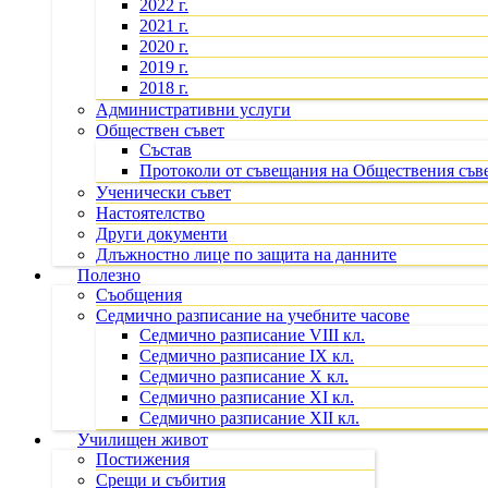
2022 г.
2021 г.
2020 г.
2019 г.
2018 г.
Административни услуги
Обществен съвет
Състав
Протоколи от съвещания на Обществения съв
Ученически съвет
Настоятелство
Други документи
Длъжностно лице по защита на данните
Полезно
Съобщения
Седмично разписание на учебните часове
Седмично разписание VIII кл.
Седмично разписание IX кл.
Седмично разписание X кл.
Седмично разписание XI кл.
Седмично разписание XII кл.
Училищен живот
Постижения
Срещи и събития