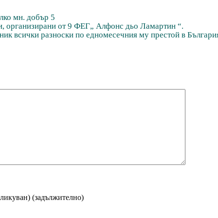
лко мн. добър 5
и, организирани от 9 ФЕГ„ Алфонс дьо Ламартин “.
ник всички разноски по едномесечния му престой в Българи
бликуван)
(задължително)