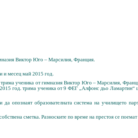
имназия
Виктор
Юго – Марсилия, Франция.
и и месец май 2015 год.
 трима ученика от гимназия Виктор
Юго – Марсилия, Франци
2015 год. трима ученика от 9 ФЕГ „Алфонс дьо Ламартин“ 
и да опознаят образователната система на училището парт
 собствена сметка. Разноските по време на престоя се поема