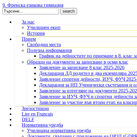
9. Френска езикова гимназия
Search
for:
За нас
Училищен екип
История
Прием
Свободни места
Полезна информация
График на дейностите по приемане в 8. клас з
Образци на документи за записване в осми клас
Заявление за записване 8 клас 2025-2026
Декларация ЛД родител в два екземпляра 202
Заявление спортни дейности, ИУЧ, ФУЧ 2025
Декларация за НП Ученически състезания и 
Заявление за изтегляне на документи 2025-20
Заявление за ИУЧ, ФУЧ и спортни дейности за
Заявление за участие във втори етап на класир
Зрелостници
Lire en Français
DELF
Нормативна уредба
Училищна нормативна уредба
Документи, свързани с приложение на ОРЗД (GDP