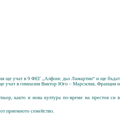
я ще учат в 9 ФЕГ „Алфонс дьо Ламартин“ и ще бъдат
ще учат в гимназия Виктор
Юго – Марсилия, Франция и
ньор, както и нова култура по-време на престоя си в
т от приемното семейство.