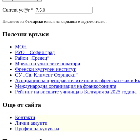
Current ye@r
*
Писането на български език и на кирилица е задължително.
Полезни връзки
МОН
РУО – София-град
Район „Средец“
Мрежа на учителите новатори
Френски културен институт
СУ „Св. Климент Охридски“
Асоциация на преподавателите по и на френски език в Б
Международна организация на франкофонията
Рейтинг на висшите училища в България за 2025 година
Още от сайта
Контакти
Лични акаунти
Профил на купувача