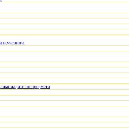
ли и ученици
олимпиадите по предмети