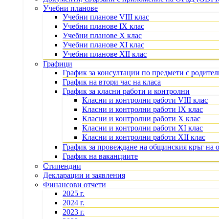
Учебни планове
Учебни планове VIII клас
Учебни планове IX клас
Учебни планове X клас
Учебни планове XI клас
Учебни планове XII клас
Графици
График за консултации по предмети с родите
График на втори час на класа
График за класни работи и контролни
Класни и контролни работи VIII клас
Класни и контролни работи IX клас
Класни и контролни работи X клас
Класни и контролни работи XI клас
Класни и контролни работи XII клас
График за провеждане на общинския кръг на 
График на ваканциите
Стипендии
Декларации и заявления
Финансови отчети
2025 г.
2024 г.
2023 г.