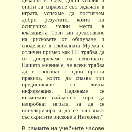
дизайна й. След доста усилия и
опити за справяне със задачата в
играта, успяхме да постигнем
добри резултати, които ни
осигуриха челни места в
класацията. Този тип представяне
на рисковете от общуване и
споделяне в глобалната Мрежа е
отличен пример как НЕ трябва да
се доверяваме на непознати.
Нашето мнение е, че всеки трябва
да е запознат с едни прости
правила, които да спазва при
предоставяне на лична
информация. Надяваме се
възможно най-много хора да
изпробват играта, за да се
популяризира и да се запознаят
със скритите рискове в Интернет.“
В рамките на учебните часове