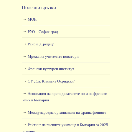
Полезни връзки
МОН
РУО – София-град
Район „Средец“
Мрежа на учителите новатори
Френски културен институт
СУ „Св. Климент Охридски“
Асоциация на преподавателите по и на френски
език в България
Международна организация на франкофонията
Рейтинг на висшите училища в България за 2025
година