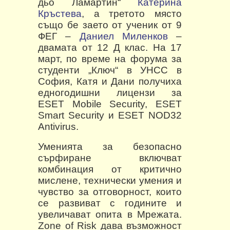
дьо Ламартин“
Катерина
Кръстева
, а третото място
също бе заето от ученик от 9
ФЕГ –
Даниел Миленков
–
двамата от 12 Д клас. На 17
март, по време на форума за
студенти „Ключ“ в УНСС в
София, Катя и Дани получиха
едногодишни лицензи за
ESET Mobile Security, ESET
Smart Security и ESET NOD32
Antivirus.
Уменията за безопасно
сърфиране включват
комбинация от критично
мислене, технически умения и
чувство за отговорност, които
се развиват с годините и
увеличават опита в Мрежата.
Zone of Risk дава възможност