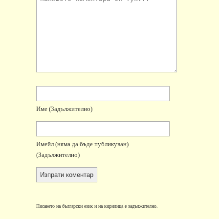
Име
(задължително)
Имейл
(няма да бъде публикуван)
(задължително)
Писането на български език и на кирилица е задължително.